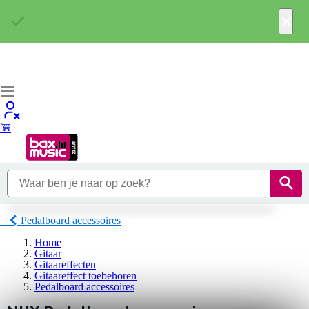
×
Pedalboard accessoires
Home
Gitaar
Gitaareffecten
Gitaareffect toebehoren
Pedalboard accessoires