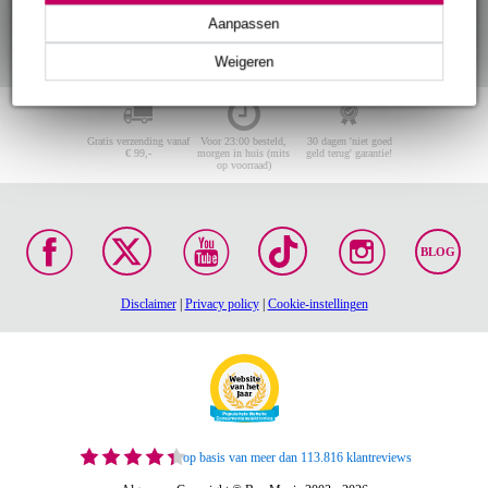
Aanpassen
Weigeren
Gratis verzending vanaf
Voor 23:00 besteld,
30 dagen 'niet goed
€ 99,-
morgen in huis (mits
geld terug' garantie!
op voorraad)
BLOG
Disclaimer
|
Privacy policy
|
Cookie-instellingen
op basis van meer dan 113.816 klantreviews