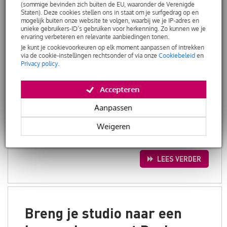
Je draait thuis al een
(sommige bevinden zich buiten de EU, waaronder de Verenigde
Staten). Deze cookies stellen ons in staat om je surfgedrag op en
jaar lang elke avond op
mogelijk buiten onze website te volgen, waarbij we je IP-adres en
de DJ-controller die je bij
unieke gebruikers-ID’s gebruiken voor herkenning. Zo kunnen we je
ervaring verbeteren en relevante aanbiedingen tonen.
Bax Music kocht. En
Je kunt je cookievoorkeuren op elk moment aanpassen of intrekken
opeens komt de vraag:
via de cookie-instellingen rechtsonder of via onze
Cookiebeleid
en
Privacy policy
.
“Wil jij DJ’en op ons
feestje?” Nóg spannender is het dat ze
verwachten dat jij zelf voor geluid en licht zorgt.
Accepteren
Oei, wat voor setup heb je dan nodig en hoe bereid
Aanpassen
je je voor? Gelukkig hoef je het wiel niet opnieuw
uit te vinden. Bax Music wijst de weg met 7
Weigeren
gouden regels voor de beginnende mobiele DJ.
LEES VERDER
Breng je studio naar een