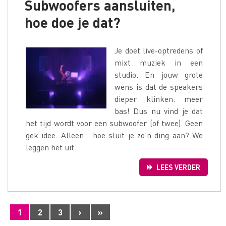
Subwoofers aansluiten,
hoe doe je dat?
Je doet live-optredens of
mixt muziek in een
studio. En jouw grote
wens is dat de speakers
dieper klinken: meer
bas! Dus nu vind je dat
het tijd wordt voor een subwoofer (of twee). Geen
gek idee. Alleen… hoe sluit je zo’n ding aan? We
leggen het uit.
LEES VERDER
1
2
3
›
»