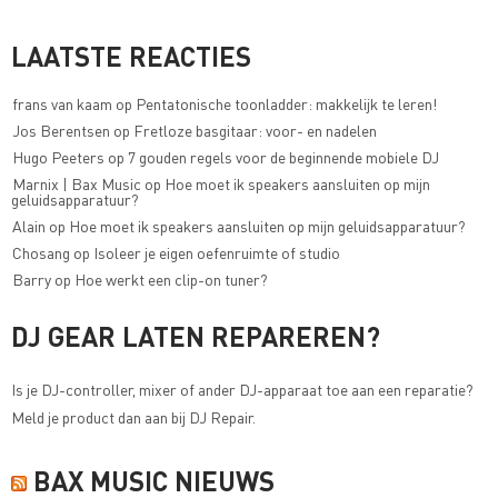
LAATSTE REACTIES
frans van kaam
op
Pentatonische toonladder: makkelijk te leren!
Jos Berentsen
op
Fretloze basgitaar: voor- en nadelen
Hugo Peeters
op
7 gouden regels voor de beginnende mobiele DJ
Marnix | Bax Music
op
Hoe moet ik speakers aansluiten op mijn
geluidsapparatuur?
Alain
op
Hoe moet ik speakers aansluiten op mijn geluidsapparatuur?
Chosang
op
Isoleer je eigen oefenruimte of studio
Barry
op
Hoe werkt een clip-on tuner?
DJ GEAR LATEN REPAREREN?
Is je DJ-controller, mixer of ander DJ-apparaat toe aan een reparatie?
Meld je product dan aan bij
DJ Repair
.
BAX MUSIC NIEUWS