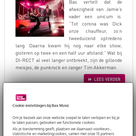
Bas vertelt dat de
afwezigheid van Jamie’s
vader een unicum is.
“Tot corona was Dick
onze chauffeur, zo’n
tweeduizend optredens
lang. Daarna kwam hij nog naar elke show,
gisteren op twee en een half uur afstand.” Wat bij
DI-RECT al veel langer ontbreekt, zijn de gillende
meisjes, de punkrock en zanger Tim Akkerman.
LEES VERDER
Cookie-instellingen bij Bax Music
7 gouden regels voor de
Om je bezoek aan onze website soepel te laten verlopen en bij je
beginnende mobiele DJ
te laten passen, gebruiken we functionele cookies.
Als je toestemming geeft, plaatsen we daarnaast voorkeurs-,
statistische en marketingcookies, samen met onze 15 partners