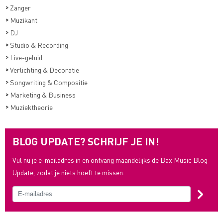
>
Zanger
>
Muzikant
>
DJ
>
Studio & Recording
>
Live-geluid
>
Verlichting & Decoratie
>
Songwriting & Compositie
>
Marketing & Business
>
Muziektheorie
BLOG UPDATE? SCHRIJF JE IN!
Vul nu je e-mailadres in en ontvang maandelijks de Bax Music Blog
Update, zodat je niets hoeft te missen.