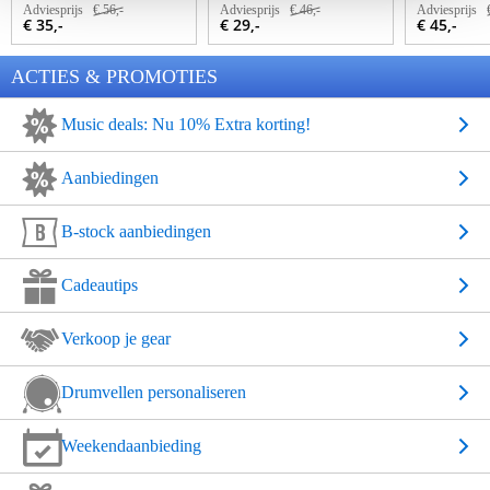
Adviesprijs
€ 56,-
Adviesprijs
€ 46,-
Adviesprijs
€ 35,-
€ 29,-
€ 45,-
ACTIES & PROMOTIES
Music deals: Nu 10% Extra korting!
Aanbiedingen
B-stock aanbiedingen
Cadeautips
Verkoop je gear
Drumvellen personaliseren
Weekendaanbieding