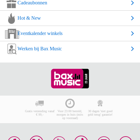
Cadeaubonnen
Hot & New
Eventkalender winkels
Werken bij Bax Music
Gratis verzending vanaf
Voor 23:00 besteld,
30 dagen 'niet goed
€ 99,-
morgen in huis (mits
geld terug' garantie!
op voorraad)