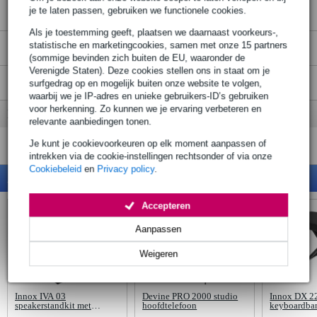
je te laten passen, gebruiken we functionele cookies.
Truss & Statief
Als je toestemming geeft, plaatsen we daarnaast voorkeurs-,
statistische en marketingcookies, samen met onze 15 partners
Flightcases & Bags
(sommige bevinden zich buiten de EU, waaronder de
Verenigde Staten). Deze cookies stellen ons in staat om je
Multimedia & Elektronica
surfgedrag op en mogelijk buiten onze website te volgen,
waarbij we je IP-adres en unieke gebruikers-ID’s gebruiken
voor herkenning. Zo kunnen we je ervaring verbeteren en
RECENT BEKEKEN ARTIKELEN
relevante aanbiedingen tonen.
Je kunt je cookievoorkeuren op elk moment aanpassen of
intrekken via de cookie-instellingen rechtsonder of via onze
Cookiebeleid
en
Privacy policy
.
AANBEVOLEN VOOR JOU
Accepteren
Aanpassen
Weigeren
Innox IVA 03
Devine PRO 2000 studio
Innox DX 2
speakerstandkit met
hoofdtelefoon
keyboardba
draagtas (2 stuks)