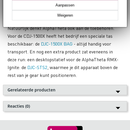
Aanpassen
Extra goodies van AlphaTheta
Weigeren
Natuurlijk denkt AlphaTheta ook aan de toebehoren.
Voor de CDJ-1500X heeft het bedrijf een speciale tas
beschikbaar: de
DJC-1500X BAG
- altijd handig voor
transport. En nog een extra product zat eveneens in
deze run: een desktopstatief voor de AlphaTheta RMX-
Ignite: de
DJC-STS2
, waarmee je dit apparaat boven de
rest van je gear kunt positioneren.
Gerelateerde producten
AlphaTheta CDJ-1500X
Reacties (0)
Plaats als eerste een reactie
€ 1.699,-
Je waardering
Op voorraad
🔥HOT & NEW