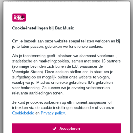
De kop suggereert 't eigenlijk al; in feite is dit de CDJ-
3000X, maar dan een maatje kleiner. Minder fysieke
bedieningselementen, maar niet zozeer minder
mogelijkheden. Daar waar de CDJ-3000X een knopje
Cookie-instellingen bij Bax Music
heeft, doe je dat met de CDJ-1500X met het touch-
display - dat overigens net zo groot is als die op de CDJ-
Om je bezoek aan onze website soepel te laten verlopen en bij
je te laten passen, gebruiken we functionele cookies.
3000X. Je kunt geneigd zijn om een groot apparaat te
Als je toestemming geeft, plaatsen we daarnaast voorkeurs-,
willen, met heel veel knopjes (want: dat is cool!). Maar
statistische en marketingcookies, samen met onze 15 partners
als je uiteindelijk vaak op pad moet met je spullen, dan
(sommige bevinden zich buiten de EU, waaronder de
Verenigde Staten). Deze cookies stellen ons in staat om je
denk je nog weleens terug aan die wens. De CDJ-1500X
surfgedrag op en mogelijk buiten onze website te volgen,
is compacter en weegt bijna de helft (!) van de CDJ-
waarbij we je IP-adres en unieke gebruikers-ID’s gebruiken
voor herkenning. Zo kunnen we je ervaring verbeteren en
3000X. Ook in combinatie met een compacte(re) DJ-
relevante aanbiedingen tonen.
booth kan 't net dat stukje reiscomfort bieden. Ga maar
Je kunt je cookievoorkeuren op elk moment aanpassen of
na, zo'n CDJ doet toch al alles wat de moderne DJ wenst.
intrekken via de cookie-instellingen rechtsonder of via onze
Cookiebeleid
en
Privacy policy
.
En dan ga je als rondreizende DJ naar andere
(praktische) zaken kijken, en de reisvriendelijker CDJ-
Accepteren
1500X is dan best wel ideaal!