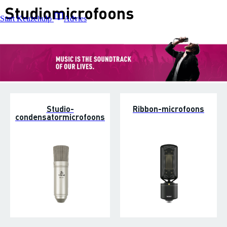
Studiomicrofoons
Start Keuzehulp
Advies
Studio-
Ribbon-microfoons
condensatormicrofoons