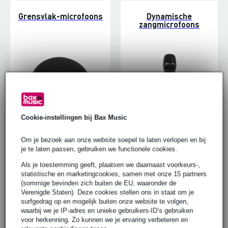
Grensvlak-microfoons
Dynamische
zangmicrofoons
Cookie-instellingen bij Bax Music
Om je bezoek aan onze website soepel te laten verlopen en bij
je te laten passen, gebruiken we functionele cookies.
Dynamische
Drummicrofoon-sets
instrumentmicrofoons
Als je toestemming geeft, plaatsen we daarnaast voorkeurs-,
statistische en marketingcookies, samen met onze 15 partners
(sommige bevinden zich buiten de EU, waaronder de
Verenigde Staten). Deze cookies stellen ons in staat om je
surfgedrag op en mogelijk buiten onze website te volgen,
waarbij we je IP-adres en unieke gebruikers-ID’s gebruiken
voor herkenning. Zo kunnen we je ervaring verbeteren en