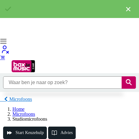
×
Microfoons
Home
Microfoons
Studiomicrofoons
Start Keuzehulp
Advies