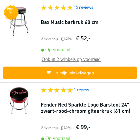
15 reviews
Popu
lair
Bax Music barkruk 60 cm
€ 52,-
Adviesprijs
€ 107,-
Op voorraad
Ook in
2 winkels
op voorraad
In mijn winkelwagen
1 review
Fender Red Sparkle Logo Barstool 24"
zwart-rood-chroom gitaarkruk (61 cm)
€ 99,-
Adviesprijs
€ 129,-
Op voorraad