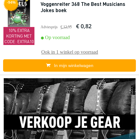
-94%
Voggenreiter 368 The Best Musicians
Jokes boek
€ 0,82
Adviesprijs
€ 12,55
10% EXTRA
KORTING MET
Op voorraad
CODE: EXTRA10
Ook in
1 winkel
op voorraad
In mijn winkelwagen