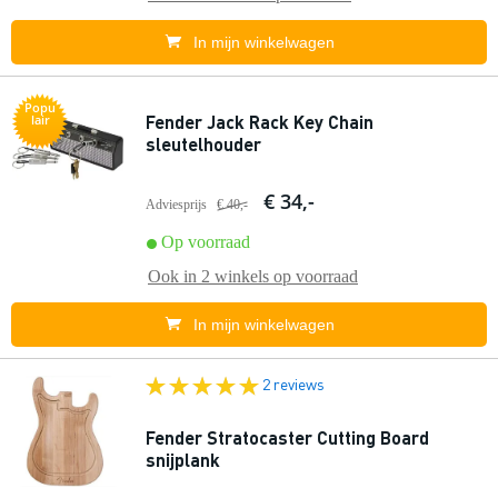
In mijn winkelwagen
Popu
Fender Jack Rack Key Chain
lair
sleutelhouder
€ 34,-
Adviesprijs
€ 40,-
Op voorraad
Ook in
2 winkels
op voorraad
In mijn winkelwagen
2 reviews
Fender Stratocaster Cutting Board
snijplank