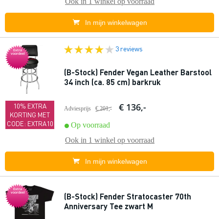
Ook in
1 winkel
op voorraad
In mijn winkelwagen
3 reviews
Extra
voordeel
(B-Stock) Fender Vegan Leather Barstool
34 inch (ca. 85 cm) barkruk
€ 136,-
10% EXTRA
Adviesprijs
€ 201,-
KORTING MET
CODE: EXTRA10
Op voorraad
Ook in
1 winkel
op voorraad
In mijn winkelwagen
Extra
voordeel
(B-Stock) Fender Stratocaster 70th
Anniversary Tee zwart M