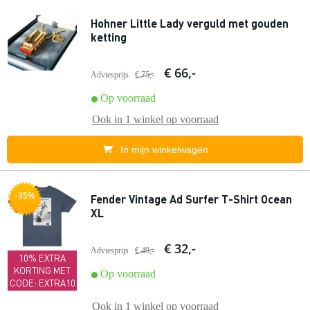
Hohner Little Lady verguld met gouden
ketting
€ 66,-
Adviesprijs
€ 75,-
Op voorraad
Ook in
1 winkel
op voorraad
In mijn winkelwagen
-35%
Fender Vintage Ad Surfer T-Shirt Ocean
XL
€ 32,-
Adviesprijs
€ 49,-
10% EXTRA
KORTING MET
Op voorraad
CODE: EXTRA10
Ook in
1 winkel
op voorraad