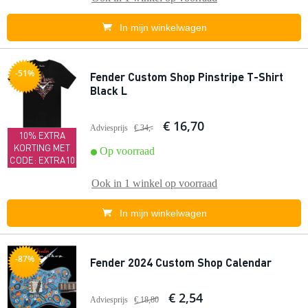
In mijn winkelwagen
-51%
Fender Custom Shop Pinstripe T-Shirt
Black L
€ 16,70
Adviesprijs
€ 34,-
10% EXTRA
KORTING MET
Op voorraad
CODE: EXTRA10
Ook in
1 winkel
op voorraad
In mijn winkelwagen
-87%
Fender 2024 Custom Shop Calendar
€ 2,54
Adviesprijs
€ 18,80