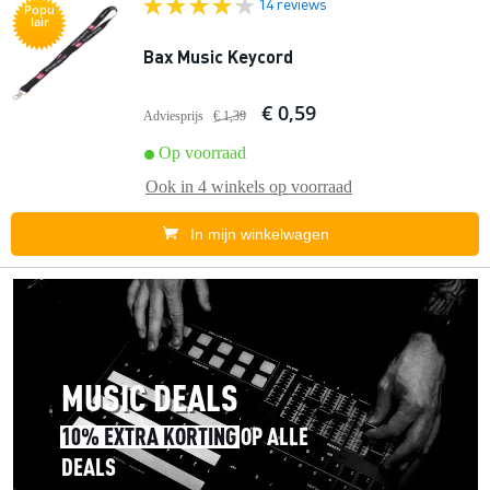
14 reviews
Popu
lair
Bax Music Keycord
€ 0,59
Adviesprijs
€ 1,39
Op voorraad
Ook in
4 winkels
op voorraad
In mijn winkelwagen