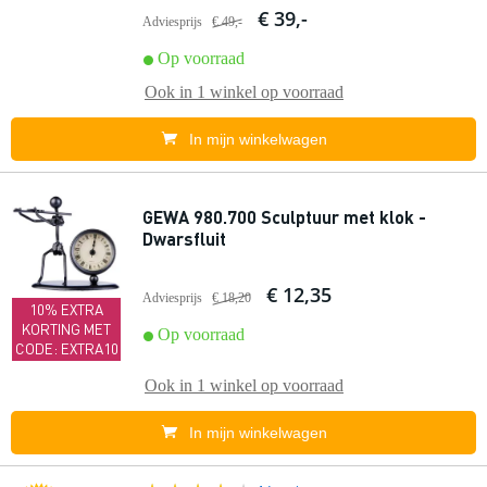
€ 39,-
Adviesprijs
€ 49,-
Op voorraad
Ook in
1 winkel
op voorraad
In mijn winkelwagen
GEWA 980.700 Sculptuur met klok -
Dwarsfluit
€ 12,35
Adviesprijs
€ 18,20
10% EXTRA
KORTING MET
Op voorraad
CODE: EXTRA10
Ook in
1 winkel
op voorraad
In mijn winkelwagen