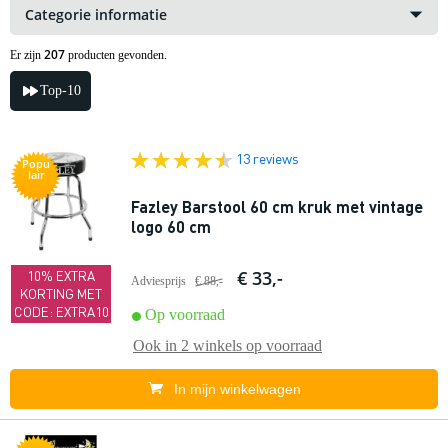
Categorie informatie
207
Er zijn
producten gevonden.
Top-10
13 reviews
Popu
lair
Fazley Barstool 60 cm kruk met vintage
logo 60 cm
€ 33,-
10% EXTRA
Adviesprijs
€ 88,-
KORTING MET
CODE: EXTRA10
Op voorraad
Ook in
2 winkels
op voorraad
In mijn winkelwagen