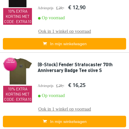
€ 12,90
Adviesprijs
€ 29,-
10% EXTRA
KORTING MET
Op voorraad
CODE: EXTRA10
Ook in
1 winkel
op voorraad
In mijn winkelwagen
Extra
voordeel
(B-Stock) Fender Stratocaster 70th
Anniversary Badge Tee olive S
€ 16,25
Adviesprijs
€ 29,-
10% EXTRA
KORTING MET
Op voorraad
CODE: EXTRA10
Ook in
1 winkel
op voorraad
In mijn winkelwagen