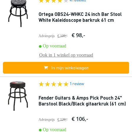
Ortega OBS24-WHKC 24 inch Bar Stool
White Kaleidoscope barkruk 61 cm
€ 98,-
Adviesprijs
€ 109,-
Op voorraad
Ook in
1 winkel
op voorraad
In mijn winkelwagen
1 review
Fender Guitars & Amps Pick Pouch 24"
Barstool Black/Black gitaarkruk (61 cm)
€ 106,-
Adviesprijs
€ 129,-
Op voorraad