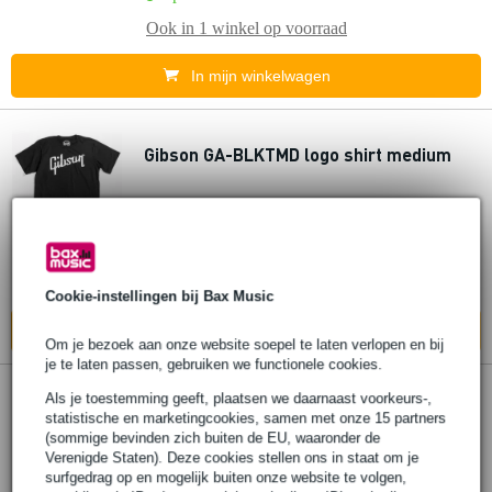
Ook in
1 winkel
op voorraad
In mijn winkelwagen
Gibson GA-BLKTMD logo shirt medium
€ 34,-
Op voorraad
Ook in
1 winkel
op voorraad
Cookie-instellingen bij Bax Music
In mijn winkelwagen
Om je bezoek aan onze website soepel te laten verlopen en bij
je te laten passen, gebruiken we functionele cookies.
Als je toestemming geeft, plaatsen we daarnaast voorkeurs-,
Gibson GA-BLKTXL logo shirt extra large
statistische en marketingcookies, samen met onze 15 partners
(sommige bevinden zich buiten de EU, waaronder de
Verenigde Staten). Deze cookies stellen ons in staat om je
€ 34,-
surfgedrag op en mogelijk buiten onze website te volgen,