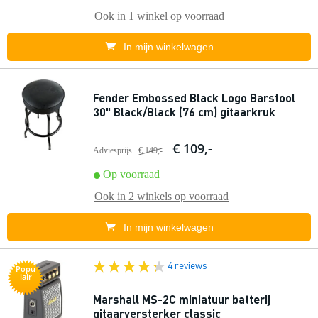
Ook in
1 winkel
op voorraad
In mijn winkelwagen
Fender Embossed Black Logo Barstool
30" Black/Black (76 cm) gitaarkruk
€ 109,-
Adviesprijs
€ 149,-
Op voorraad
Ook in
2 winkels
op voorraad
In mijn winkelwagen
4 reviews
Popu
lair
Marshall MS-2C miniatuur batterij
gitaarversterker classic