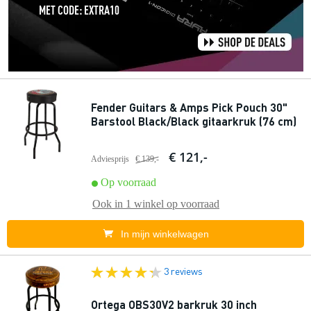
Fender Guitars & Amps Pick Pouch 30"
Barstool Black/Black gitaarkruk (76 cm)
€ 121,-
Adviesprijs
€ 139,-
Op voorraad
Ook in
1 winkel
op voorraad
In mijn winkelwagen
3 reviews
Ortega OBS30V2 barkruk 30 inch