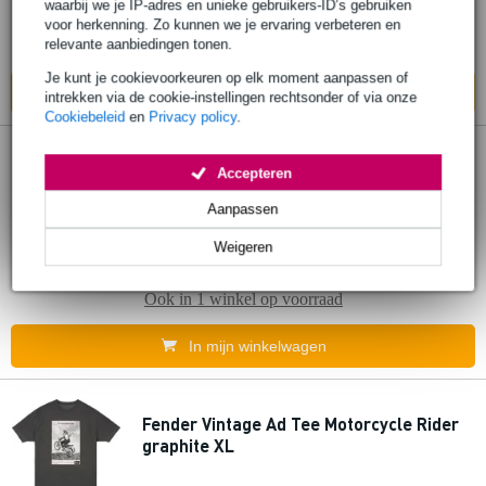
waarbij we je IP-adres en unieke gebruikers-ID’s gebruiken
Op voorraad
voor herkenning. Zo kunnen we je ervaring verbeteren en
relevante aanbiedingen tonen.
Ook in
1 winkel
op voorraad
Je kunt je cookievoorkeuren op elk moment aanpassen of
In mijn winkelwagen
intrekken via de cookie-instellingen rechtsonder of via onze
Cookiebeleid
en
Privacy policy
.
Fender Logo Stompsock White sokken
Accepteren
Aanpassen
€ 20,50
Adviesprijs
€ 20,70
Weigeren
Op voorraad
Ook in
1 winkel
op voorraad
In mijn winkelwagen
Fender Vintage Ad Tee Motorcycle Rider
graphite XL