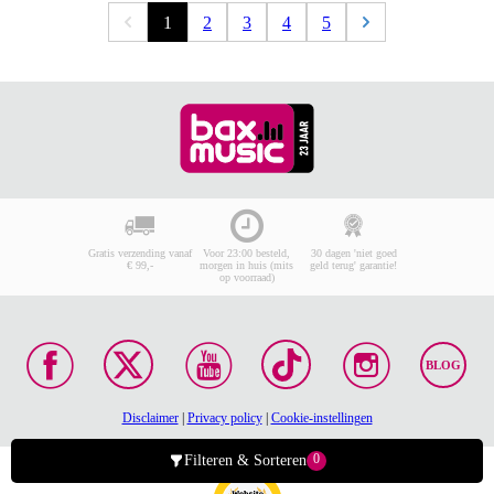
1
2
3
4
5
Gratis verzending vanaf
Voor 23:00 besteld,
30 dagen 'niet goed
€ 99,-
morgen in huis (mits
geld terug' garantie!
op voorraad)
BLOG
Disclaimer
|
Privacy policy
|
Cookie-instellingen
0
Filteren & Sorteren