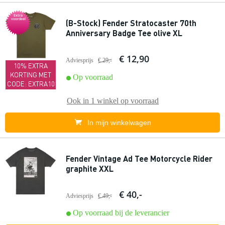
Extra
voordeel
(B-Stock) Fender Stratocaster 70th
Anniversary Badge Tee olive XL
€ 12,90
Adviesprijs
€ 29,-
10% EXTRA
KORTING MET
Op voorraad
CODE: EXTRA10
Ook in
1 winkel
op voorraad
In mijn winkelwagen
Fender Vintage Ad Tee Motorcycle Rider
graphite XXL
€ 40,-
Adviesprijs
€ 49,-
Op voorraad bij de leverancier