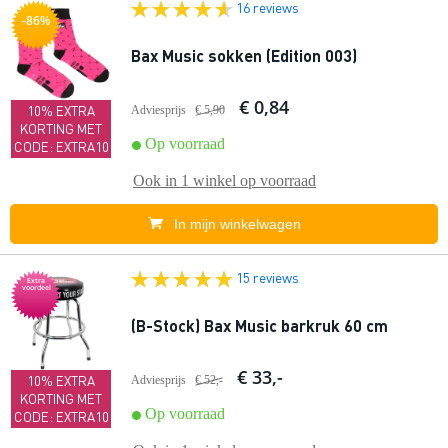
16 reviews
-86%
Bax Music sokken (Edition 003)
€ 0,84
10% EXTRA
Adviesprijs
€ 5,90
KORTING MET
Op voorraad
CODE: EXTRA10
Ook in
1 winkel
op voorraad
In mijn winkelwagen
15 reviews
Extra
voordeel
(B-Stock) Bax Music barkruk 60 cm
€ 33,-
10% EXTRA
Adviesprijs
€ 52,-
KORTING MET
Op voorraad
CODE: EXTRA10