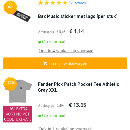
15 reviews
Popu
lair
Bax Music sticker met logo (per stuk)
€ 1,14
Adviesprijs
€ 5,45
Op voorraad
Ook in
4 winkels
op voorraad
In mijn winkelwagen
-72%
Fender Pick Patch Pocket Tee Athletic
Gray XXL
€ 13,65
Adviesprijs
€ 49,-
10% EXTRA
KORTING MET
Op voorraad
CODE: EXTRA10
Ook in
1 winkel
op voorraad