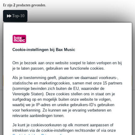
2
Er zijn
producten gevonden.
Top-10
NUX NUX-CAP unisize cap
Cookie-instellingen bij Bax Music
€ 9,60
Om je bezoek aan onze website soepel te laten verlopen en bij
Op voorraad bij de leverancier
je te laten passen, gebruiken we functionele cookies.
Als je toestemming geeft, plaatsen we daarnaast voorkeurs-,
In mijn winkelwagen
statistische en marketingcookies, samen met onze 15 partners
(sommige bevinden zich buiten de EU, waaronder de
Verenigde Staten). Deze cookies stellen ons in staat om je
surfgedrag op en mogelijk buiten onze website te volgen,
NUX NUX-BS barstoel
waarbij we je IP-adres en unieke gebruikers-ID’s gebruiken
voor herkenning. Zo kunnen we je ervaring verbeteren en
relevante aanbiedingen tonen.
€ 116,-
Je kunt je cookievoorkeuren op elk moment aanpassen of
Levertijd onbekend
intrekken via de cookie-instellingen rechtsonder of via onze