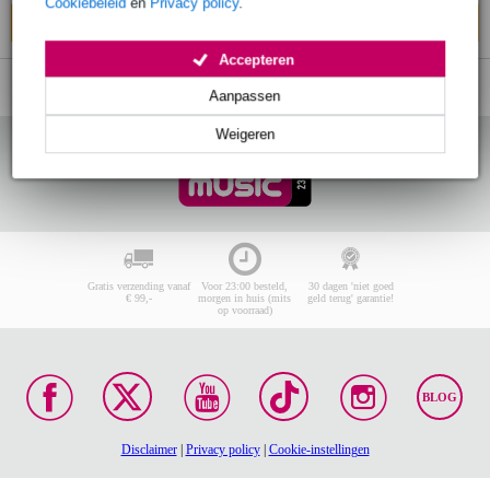
Cookiebeleid
en
Privacy policy
.
In mijn winkelwagen
Accepteren
Aanpassen
Weigeren
Gratis verzending vanaf
Voor 23:00 besteld,
30 dagen 'niet goed
€ 99,-
morgen in huis (mits
geld terug' garantie!
op voorraad)
BLOG
Disclaimer
|
Privacy policy
|
Cookie-instellingen