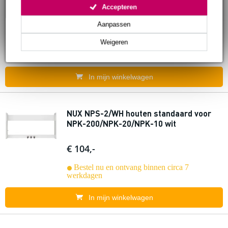
NPK-200/NPK-20/NPK-10 zwart
Accepteren
Aanpassen
€ 104,-
Weigeren
Bestel nu en ontvang binnen circa 7
werkdagen
In mijn winkelwagen
NUX NPS-2/WH houten standaard voor
NPK-200/NPK-20/NPK-10 wit
€ 104,-
Bestel nu en ontvang binnen circa 7
werkdagen
In mijn winkelwagen