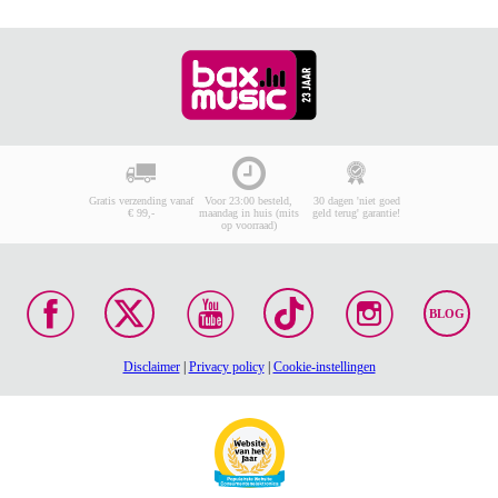
Gratis verzending vanaf
Voor 23:00 besteld,
30 dagen 'niet goed
€ 99,-
maandag in huis (mits
geld terug' garantie!
op voorraad)
BLOG
Disclaimer
|
Privacy policy
|
Cookie-instellingen