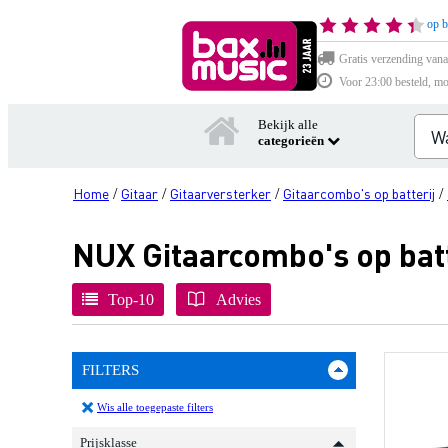
op b
Gratis verzending vana
Voor 23:00 besteld, mo
Bekijk alle
categorieën
Home
Gitaar
Gitaarversterker
Gitaarcombo's op batterij
/
/
/
/
NUX Gitaarcombo's op batt
Top-10
Advies
FILTERS
Wis alle toegepaste filters
Prijsklasse