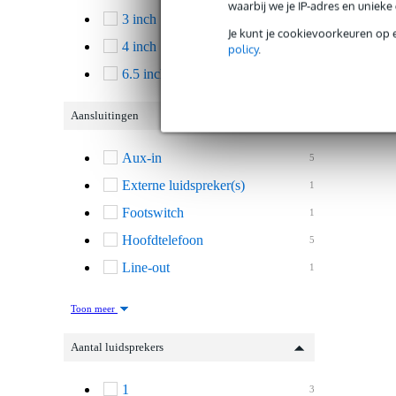
waarbij we je IP-adres en uniek
3 inch
2
Je kunt je cookievoorkeuren op 
4 inch
1
policy
.
6.5 inch
1
Aansluitingen
Aux-in
5
Externe luidspreker(s)
1
Footswitch
1
Hoofdtelefoon
5
Line-out
1
Toon meer
Aantal luidsprekers
1
3