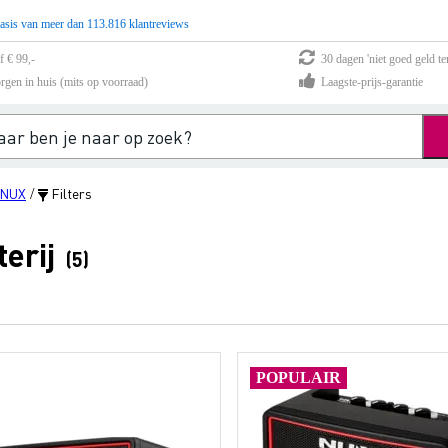
asis van meer dan 113.816 klantreviews
f € 99,-
30 dagen 'niet goed geld te
rgen in huis (mits op voorraad)
Laagste-prijs-garantie
NUX
Filters
/
erij
(5)
POPULAIR