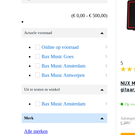
(€ 0,00 - € 500,00)
Actuele voorraad
Online op voorraad
5
Bax Music Goes
5
5
Bax Music Amsterdam
2
Bax Music Antwerpen
1
NUX M
gitaa
Uit te testen in winkel
Bax Music Amsterdam
1
Op vo
Merk
Adviespri
€ 205,-
Alle merken