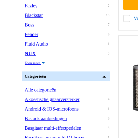
Fazley
2
Blackstar
15
Ve
Boss
7
Fender
6
Fluid Audio
1
NUX
5
Toon meer
Categorieën
Alle categorieën
Akoestische gitaarversterker
4
Android & IOS-microfoons
1
B-stock aanbiedingen
6
Basgitaar multi-effectpedalen
3
Basgitaar-preamps & DI-boxen
1