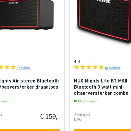
4.8
1
review
4
reviews
ighty Air stereo Bluetooth
NUX Mighty Lite BT MKII
r/basversterker draadloos
Bluetooth 3 watt mini-
gitaarversterker combo
orraad
Op voorraad
€ 159,-
js
Adviesprijs
€ 99,-