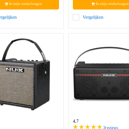
In mijn winkelwagen
In mijn winkelwagen
rgelijken
Vergelijken
4.7
3
reviews