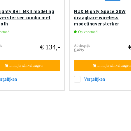
ighty 8BT MKII modeling
NUX Mighty Space 30W
rversterker combo met
draagbare wireless
ooth
modelingversterker
orraad
Op voorraad
€ 134,-
js
Adviesprijs
€ 499,-
In mijn winkelwagen
In mijn winkelwagen
rgelijken
Vergelijken