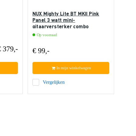
NUX Mighty Lite BT MKII Pink
Panel 3 watt mini-
gitaarversterker combo
Op voorraad
€ 379,-
€ 99,-
In mijn winkelwagen
Vergelijken