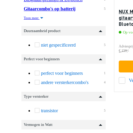
Gitaarcombo's op batterij
5
NUX M
gitaa
Toon meer
Bluet
Duurzaamheid product
Op vo
niet gespecificeerd
5
Adviespri
€ 159,-
Perfect voor beginners
perfect voor beginners
1
Ve
andere versterkercombo's
4
Type versterker
transistor
5
Vermogen in Watt