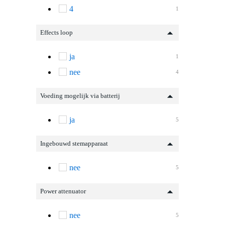
4
1
Effects loop
ja
1
nee
4
Voeding mogelijk via batterij
ja
5
Ingebouwd stemapparaat
nee
5
Power attenuator
nee
5