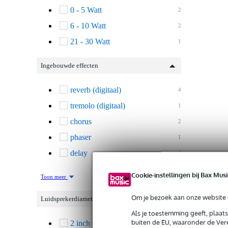
0 - 5 Watt
2
6 - 10 Watt
2
21 - 30 Watt
1
Ingebouwde effecten
reverb (digitaal)
4
tremolo (digitaal)
1
chorus
2
phaser
1
delay
4
Cookie-instellingen bij Bax Musi
Toon meer
Om je bezoek aan onze website s
Luidsprekerdiameter
Als je toestemming geeft, plaat
buiten de EU, waaronder de Vere
2 inch
1