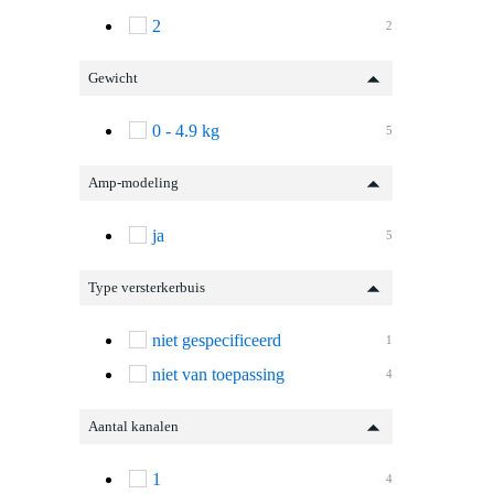
2
2
Gewicht
0 - 4.9 kg
5
Amp-modeling
ja
5
Type versterkerbuis
niet gespecificeerd
1
niet van toepassing
4
Aantal kanalen
1
4