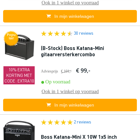
Ook in
1 winkel
op voorraad
In mijn winkelwagen
30 reviews
Popu
lair
(B-Stock) Boss Katana-Mini
gitaarversterkercombo
€ 99,-
10% EXTRA
Adviesprijs
€ 101,-
KORTING MET
CODE: EXTRA10
Op voorraad
Ook in
1 winkel
op voorraad
In mijn winkelwagen
2 reviews
Boss Katana-Mini X 10W 1x5 inch