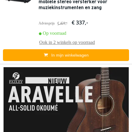
mobiele stereo versterker voor
muziekinstrumenten en zang
€ 337,-
Adviesprijs
€ 421,-
Op voorraad
Ook in
2 winkels
op voorraad
In mijn winkelwagen