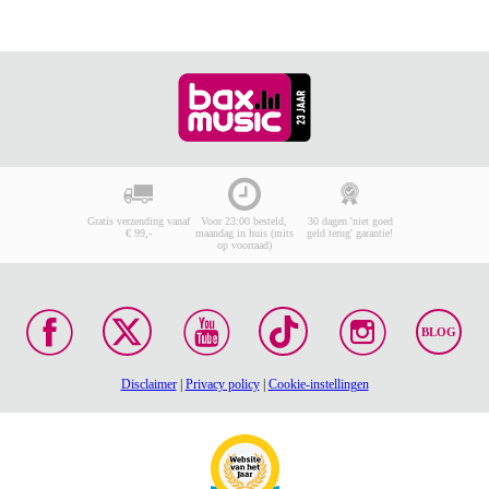
Gratis verzending vanaf
Voor 23:00 besteld,
30 dagen 'niet goed
€ 99,-
maandag in huis (mits
geld terug' garantie!
op voorraad)
BLOG
Disclaimer
|
Privacy policy
|
Cookie-instellingen