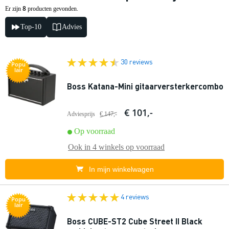
8
Er zijn
producten gevonden.
Top-10
Advies
30 reviews
Popu
lair
Boss Katana-Mini gitaarversterkercombo
€ 101,-
Adviesprijs
€ 147,-
Op voorraad
Ook in
4 winkels
op voorraad
In mijn winkelwagen
4 reviews
Popu
lair
Boss CUBE-ST2 Cube Street II Black