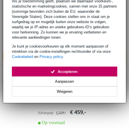
Als je toestemming geeft, plaatsen we daarnaast voorkeurs-,
Boss Katana-Air 30W gitaarversterker
statistische en marketingcookies, samen met onze 15 partners
combo met draadloos gitaarsysteem
(sommige bevinden zich buiten de EU, waaronder de
Verenigde Staten). Deze cookies stellen ons in staat om je
surfgedrag op en mogelijk buiten onze website te volgen,
€ 399,-
Adviesprijs
€ 535,-
waarbij we je IP-adres en unieke gebruikers-ID’s gebruiken
voor herkenning. Zo kunnen we je ervaring verbeteren en
Op voorraad
relevante aanbiedingen tonen.
Ook in
1 winkel
op voorraad
Je kunt je cookievoorkeuren op elk moment aanpassen of
intrekken via de cookie-instellingen rechtsonder of via onze
In mijn winkelwagen
Cookiebeleid
en
Privacy policy
.
3 reviews
Accepteren
Aanpassen
Boss Katana-Air EX 35W
gitaarversterker combo met draadloos
Weigeren
gitaarsysteem
€ 459,-
Adviesprijs
€ 629,-
Op voorraad