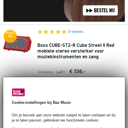
3 reviews
Popu
lair
Boss CUBE-ST2-R Cube Street II Red
mobiele stereo versterker voor
muziekinstrumenten en zang
€ 336,-
Adviesprijs
€ 421,-
Op voorraad
Ook in
1 winkel
op voorraad
Cookie-instellingen bij Bax Music
In mijn winkelwagen
Om je bezoek aan onze website soepel te laten verlopen en bij
8 reviews
je te laten passen, gebruiken we functionele cookies.