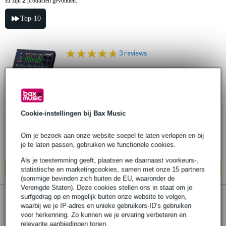
2
Er zijn
producten gevonden.
Top-10
3 reviews
Boss Gigcaster 8 8-kanaals
livestreaming mixer
€ 567,-
Cookie-instellingen bij Bax Music
Adviesprijs
€ 680,-
Op voorraad
Om je bezoek aan onze website soepel te laten verlopen en bij
je te laten passen, gebruiken we functionele cookies.
Ook in
1 winkel
op voorraad
Als je toestemming geeft, plaatsen we daarnaast voorkeurs-,
In mijn winkelwagen
statistische en marketingcookies, samen met onze 15 partners
(sommige bevinden zich buiten de EU, waaronder de
Verenigde Staten). Deze cookies stellen ons in staat om je
surfgedrag op en mogelijk buiten onze website te volgen,
Boss Gigcaster 5 compacte 5-kanaals
waarbij we je IP-adres en unieke gebruikers-ID’s gebruiken
livestreaming mixer
voor herkenning. Zo kunnen we je ervaring verbeteren en
relevante aanbiedingen tonen.