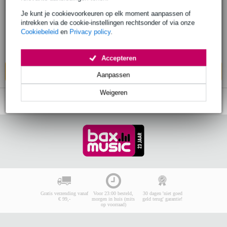
€ 426,-
Je kunt je cookievoorkeuren op elk moment aanpassen of
Adviesprijs
€ 549,-
intrekken via de cookie-instellingen rechtsonder of via onze
Cookiebeleid
en
Privacy policy
.
Op voorraad
Ook in
1 winkel
op voorraad
Accepteren
In mijn winkelwagen
Aanpassen
Weigeren
Gratis verzending vanaf
Voor 23:00 besteld,
30 dagen 'niet goed
€ 99,-
morgen in huis (mits
geld terug' garantie!
op voorraad)