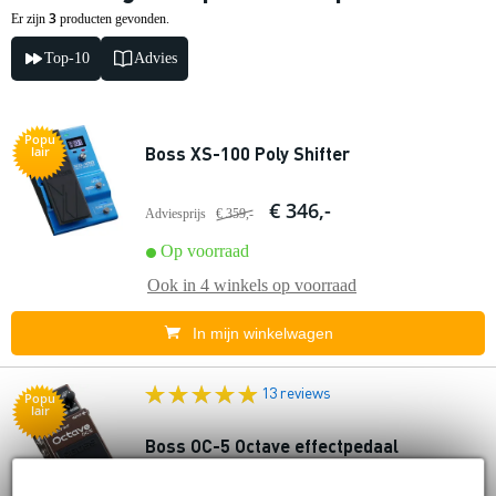
3
Er zijn
producten gevonden.
Top-10
Advies
Popu
Boss XS-100 Poly Shifter
lair
€ 346,-
Adviesprijs
€ 359,-
Op voorraad
Ook in
4 winkels
op voorraad
In mijn winkelwagen
13 reviews
Popu
lair
Boss OC-5 Octave effectpedaal