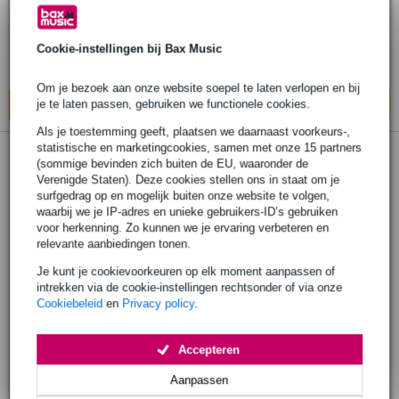
€ 145,-
Adviesprijs
€ 187,-
Op voorraad
Cookie-instellingen bij Bax Music
Ook in
5 winkels
op voorraad
Om je bezoek aan onze website soepel te laten verlopen en bij
In mijn winkelwagen
je te laten passen, gebruiken we functionele cookies.
Als je toestemming geeft, plaatsen we daarnaast voorkeurs-,
statistische en marketingcookies, samen met onze 15 partners
(sommige bevinden zich buiten de EU, waaronder de
Verenigde Staten). Deze cookies stellen ons in staat om je
surfgedrag op en mogelijk buiten onze website te volgen,
waarbij we je IP-adres en unieke gebruikers-ID’s gebruiken
voor herkenning. Zo kunnen we je ervaring verbeteren en
relevante aanbiedingen tonen.
Je kunt je cookievoorkeuren op elk moment aanpassen of
intrekken via de cookie-instellingen rechtsonder of via onze
Cookiebeleid
en
Privacy policy
.
Accepteren
Aanpassen