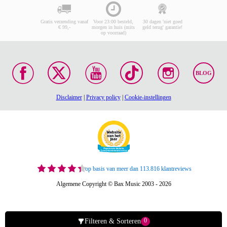
Gratis verzending vanaf
Voor 23:00 besteld,
30 dagen 'niet goed
€ 99,-
morgen in huis (mits
geld terug' garantie!
op voorraad)
BLOG
Disclaimer
|
Privacy policy
|
Cookie-instellingen
op basis van meer dan 113.816 klantreviews
Algemene Copyright © Bax Music 2003 - 2026
0
Filteren & Sorteren