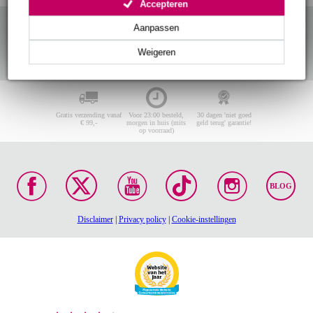
Accepteren
Aanpassen
Weigeren
Gratis verzending vanaf
Voor 23:00 besteld,
30 dagen 'niet goed
€ 99,-
morgen in huis (mits
geld terug' garantie!
op voorraad)
BLOG
Disclaimer
|
Privacy policy
|
Cookie-instellingen