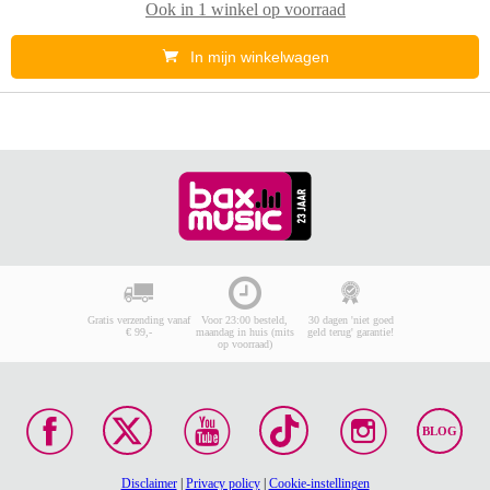
Ook in
1 winkel
op voorraad
In mijn winkelwagen
Gratis verzending vanaf
Voor 23:00 besteld,
30 dagen 'niet goed
€ 99,-
maandag in huis (mits
geld terug' garantie!
op voorraad)
BLOG
Disclaimer
|
Privacy policy
|
Cookie-instellingen