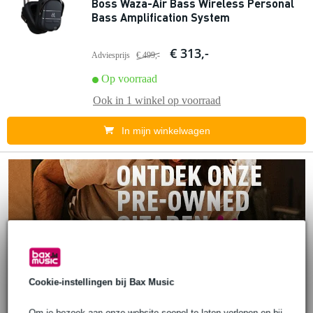
Boss Waza-Air Bass Wireless Personal
Bass Amplification System
€ 313,-
Adviesprijs
€ 499,-
Op voorraad
Ook in
1 winkel
op voorraad
In mijn winkelwagen
Cookie-instellingen bij Bax Music
Om je bezoek aan onze website soepel te laten verlopen en bij