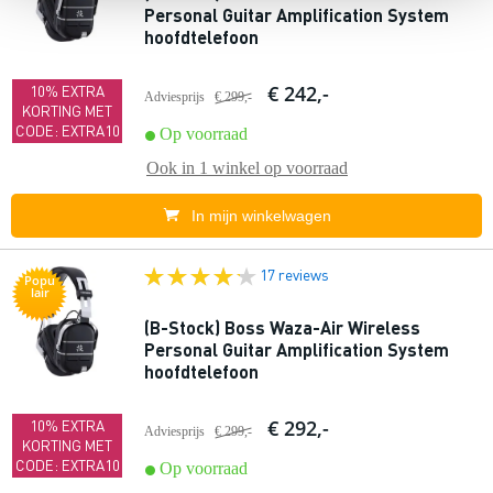
Personal Guitar Amplification System
hoofdtelefoon
€ 242,-
10% EXTRA
Adviesprijs
€ 299,-
KORTING MET
CODE: EXTRA10
Op voorraad
Ook in
1 winkel
op voorraad
In mijn winkelwagen
17 reviews
Popu
lair
(B-Stock) Boss Waza-Air Wireless
Personal Guitar Amplification System
hoofdtelefoon
€ 292,-
10% EXTRA
Adviesprijs
€ 299,-
KORTING MET
CODE: EXTRA10
Op voorraad