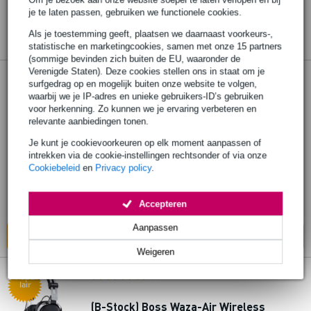
je te laten passen, gebruiken we functionele cookies.
Als je toestemming geeft, plaatsen we daarnaast voorkeurs-,
statistische en marketingcookies, samen met onze 15 partners
(sommige bevinden zich buiten de EU, waaronder de
Verenigde Staten). Deze cookies stellen ons in staat om je
17 reviews
Popu
surfgedrag op en mogelijk buiten onze website te volgen,
lair
waarbij we je IP-adres en unieke gebruikers-ID’s gebruiken
Boss Waza-Air Wireless Personal Guitar
voor herkenning. Zo kunnen we je ervaring verbeteren en
Amplification System hoofdtelefoon
relevante aanbiedingen tonen.
Je kunt je cookievoorkeuren op elk moment aanpassen of
intrekken via de cookie-instellingen rechtsonder of via onze
€ 299,-
Adviesprijs
€ 469,-
Cookiebeleid
en
Privacy policy
.
Op voorraad
Accepteren
Ook in
1 winkel
op voorraad
Aanpassen
In mijn winkelwagen
Weigeren
17 reviews
Popu
lair
(B-Stock) Boss Waza-Air Wireless