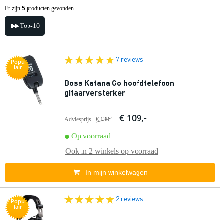
5
Er zijn
producten gevonden.
Top-10
7 reviews
Popu
lair
Boss Katana Go hoofdtelefoon
gitaarversterker
€ 109,-
Adviesprijs
€ 139,-
Op voorraad
Ook in
2 winkels
op voorraad
In mijn winkelwagen
2 reviews
Popu
lair