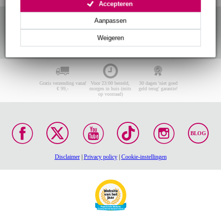
Accepteren
Aanpassen
Weigeren
Gratis verzending vanaf
Voor 23:00 besteld,
30 dagen 'niet goed
€ 99,-
morgen in huis (mits
geld terug' garantie!
op voorraad)
BLOG
Disclaimer
|
Privacy policy
|
Cookie-instellingen