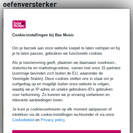
oefenversterker
1
Er is
product gevonden.
Top-10
Cookie-instellingen bij Bax Music
7 reviews
Om je bezoek aan onze website soepel te laten verlopen en bij
je te laten passen, gebruiken we functionele cookies.
Palmer Pocket Amp MK 2 preamp en DI-
box voor elektrische gitaar
Als je toestemming geeft, plaatsen we daarnaast voorkeurs-,
statistische en marketingcookies, samen met onze 15 partners
(sommige bevinden zich buiten de EU, waaronder de
€ 88,-
Verenigde Staten). Deze cookies stellen ons in staat om je
Adviesprijs
€ 128,-
surfgedrag op en mogelijk buiten onze website te volgen,
Op voorraad bij de leverancier
waarbij we je IP-adres en unieke gebruikers-ID’s gebruiken
voor herkenning. Zo kunnen we je ervaring verbeteren en
Ook in
1 winkel
op voorraad
relevante aanbiedingen tonen.
Je kunt je cookievoorkeuren op elk moment aanpassen of
In mijn winkelwagen
intrekken via de cookie-instellingen rechtsonder of via onze
Cookiebeleid
en
Privacy policy
.