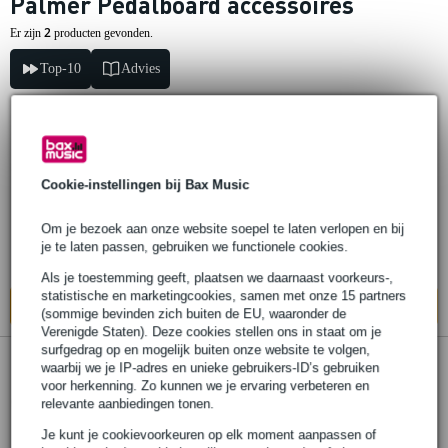
Palmer Pedalboard accessoires
2
Er zijn
producten gevonden.
Top-10
Advies
Palmer WT PB 60 voeding voor Pedalbay
60
Cookie-instellingen bij Bax Music
€ 139,-
Om je bezoek aan onze website soepel te laten verlopen en bij
Adviesprijs
€ 218,-
je te laten passen, gebruiken we functionele cookies.
Op voorraad bij de leverancier
Als je toestemming geeft, plaatsen we daarnaast voorkeurs-,
statistische en marketingcookies, samen met onze 15 partners
In mijn winkelwagen
(sommige bevinden zich buiten de EU, waaronder de
Verenigde Staten). Deze cookies stellen ons in staat om je
surfgedrag op en mogelijk buiten onze website te volgen,
waarbij we je IP-adres en unieke gebruikers-ID’s gebruiken
Palmer Pedalbay HNL klittenbandstrips
voor herkenning. Zo kunnen we je ervaring verbeteren en
relevante aanbiedingen tonen.
€ 9,90
Adviesprijs
€ 17,05
Je kunt je cookievoorkeuren op elk moment aanpassen of