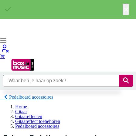
×
Pedalboard accessoires
Home
Gitaar
Gitaareffecten
Gitaareffect toebehoren
Pedalboard accessoires