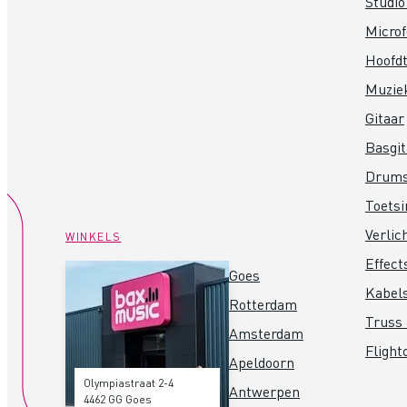
Studio
Micro
Hoofdt
Muzie
Gitaar
Basgit
Drum
Toets
Verlic
WINKELS
Effect
Goes
Kabel
Rotterdam
Truss 
Amsterdam
Flight
Apeldoorn
Olympiastraat 2-4
Antwerpen
4462 GG Goes