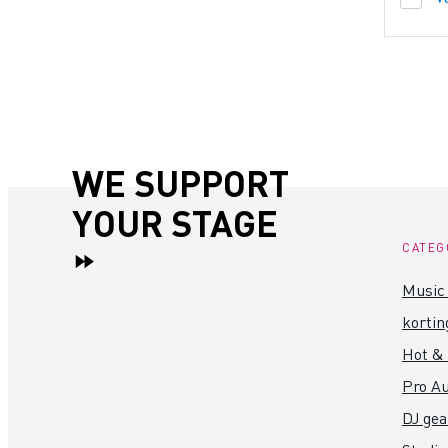
WE SUPPORT
YOUR STAGE
CATEG
Music 
kortin
Hot &
Pro Au
DJ gea