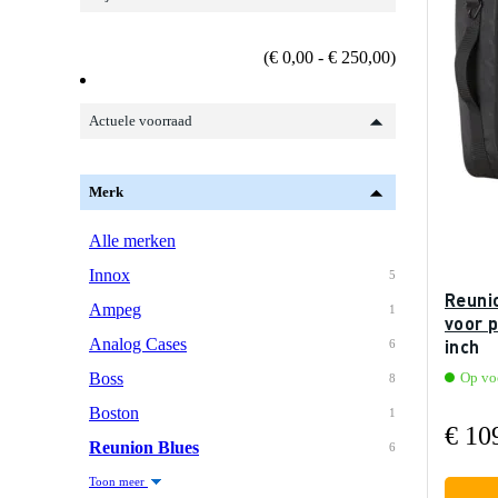
(€ 0,00 - € 250,00)
Actuele voorraad
Merk
Alle merken
Innox
5
Reuni
Ampeg
1
voor p
Analog Cases
inch
6
Boss
Op voo
8
Boston
1
€ 10
Reunion Blues
6
Toon meer