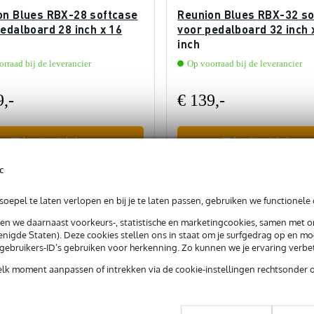
on Blues RBX-28 softcase
Reunion Blues RBX-32 so
edalboard 28 inch x 16
voor pedalboard 32 inch 
inch
rraad bij de leverancier
Op voorraad bij de leverancier
9,-
€ 139,-
In mijn winkelwagen
In mijn winkelwagen
c
rgelijken
Vergelijken
oepel te laten verlopen en bij je te laten passen, gebruiken we functionele 
sen we daarnaast voorkeurs-, statistische en marketingcookies, samen met 
nigde Staten). Deze cookies stellen ons in staat om je surfgedrag op en mog
e gebruikers-ID’s gebruiken voor herkenning. Zo kunnen we je ervaring verb
elk moment aanpassen of intrekken via de cookie-instellingen rechtsonder 