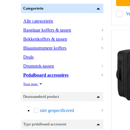
Categorieën
Ve
Alle categorieën
Basgitaar koffers & tassen
4
Bekkenkoffers & tassen
2
Blaasinstrument koffers
6
Deals
Drumstok-tassen
1
Pedalboard accessoires
6
Toon meer
Duurzaamheid product
niet gespecificeerd
6
Type pedalboard accessoire