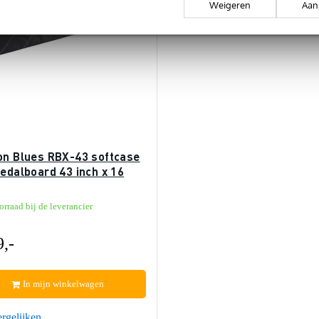
Weigeren
Aan
on Blues RBX-43 softcase
edalboard 43 inch x 16
rraad bij de leverancier
9,-
In mijn winkelwagen
rgelijken