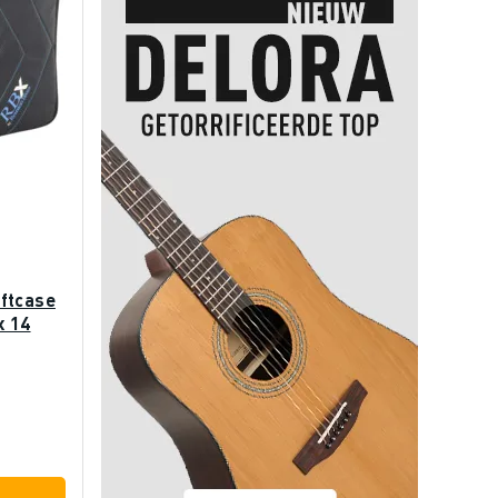
ftcase
x 14