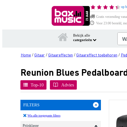
op b
Gratis verzending vana
Voor 23:00 besteld, mo
Bekijk alle
categorieën
Home
Gitaar
Gitaareffecten
Gitaareffect toebehoren
Ped
/
/
/
/
Reunion Blues Pedalboard
Top-10
Advies
FILTERS
Wis alle toegepaste filters
Prijsklasse