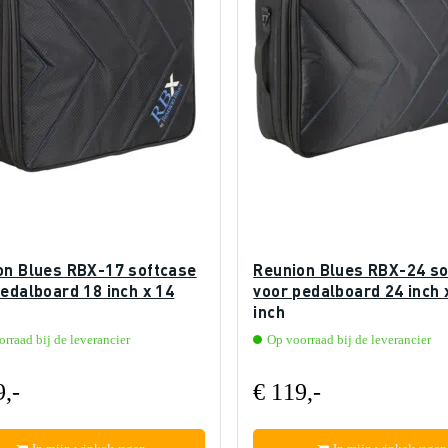
on Blues RBX-17 softcase
Reunion Blues RBX-24 so
edalboard 18 inch x 14
voor pedalboard 24 inch 
inch
rraad bij de leverancier
Op voorraad bij de leverancier
9,-
€ 119,-