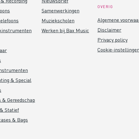
 & Recording
Nieuwsbrief
OVERIG
foons
Samenwerkingen
Algemene voorwaa
elefoons
Muziekscholen
Disclaimer
kinstrumenten
Werken bij Bax Music
Privacy policy
Cookie-instellinge
aar
s
instrumenten
hting & Special
s
s & Gereedschap
& Statief
cases & Bags