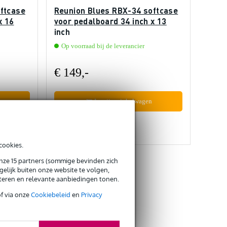
ftcase
Reunion Blues RBX-34 softcase
x 16
voor pedalboard 34 inch x 13
inch
Op voorraad bij de leverancier
€ 149,-
In mijn winkelwagen
Vergelijken
cookies.
onze 15 partners (sommige bevinden zich
elijk buiten onze website te volgen,
eteren en relevante aanbiedingen tonen.
of via onze
Cookiebeleid
en
Privacy