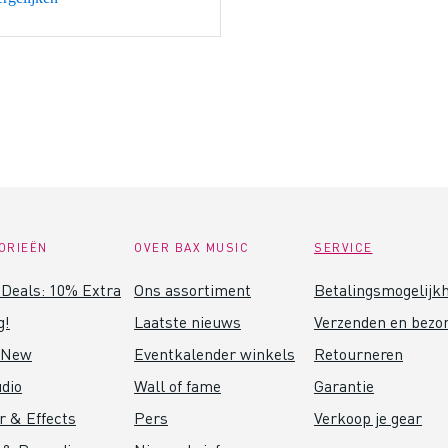
ORIEËN
OVER BAX MUSIC
SERVICE
Deals: 10% Extra
Ons assortiment
Betalingsmogelijk
g!
Laatste nieuws
Verzenden en bezo
 New
Eventkalender winkels
Retourneren
dio
Wall of fame
Garantie
r & Effects
Pers
Verkoop je gear