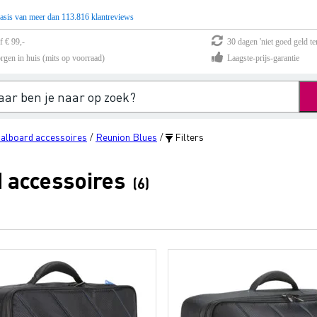
asis van meer dan 113.816 klantreviews
f € 99,-
30 dagen 'niet goed geld te
rgen in huis (mits op voorraad)
Laagste-prijs-garantie
alboard accessoires
Reunion Blues
Filters
/
/
 accessoires
(6)