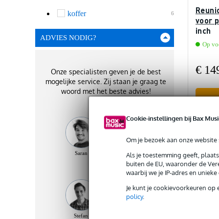
Reuni
koffer
6
voor p
inch
ADVIES NODIG?
Op voo
€ 14
Onze specialisten geven je de best
mogelijke service. Zij staan je graag te
woord met het beste advies!
Cookie-instellingen bij Bax Musi
Ve
Om je bezoek aan onze website s
Saran
Micha
Shirley
Als je toestemming geeft, plaat
buiten de EU, waaronder de Vere
waarbij we je IP-adres en uniek
Je kunt je cookievoorkeuren op 
policy
.
Stefan
Carlos
Rinus