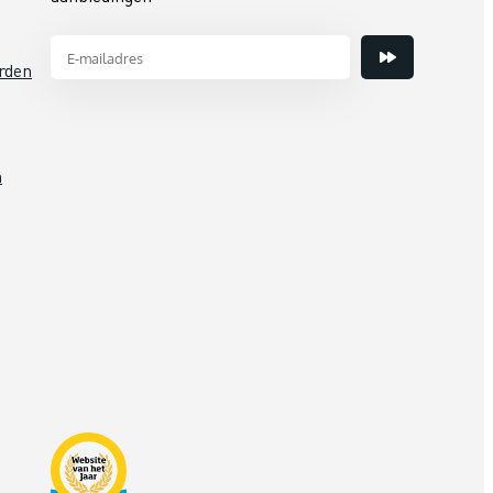
rden
n