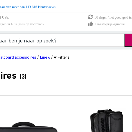
asis van meer dan 113.816 klantreviews
f € 99,-
30 dagen 'niet goed geld te
rgen in huis (mits op voorraad)
Laagste-prijs-garantie
alboard accessoires
Line 6
Filters
/
/
ires
(3)