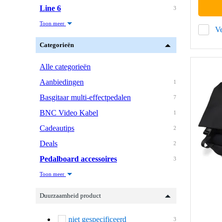
Line 6
3
Toon meer
Ve
Categorieën
Alle categorieën
Aanbiedingen
1
Basgitaar multi-effectpedalen
7
BNC Video Kabel
1
Cadeautips
2
Deals
2
Pedalboard accessoires
3
Toon meer
Duurzaamheid product
niet gespecificeerd
3