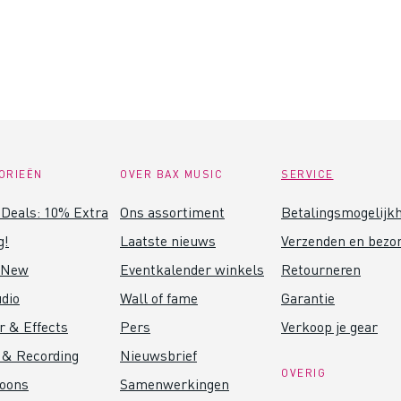
ORIEËN
OVER BAX MUSIC
SERVICE
Deals: 10% Extra
Ons assortiment
Betalingsmogelijk
g!
Laatste nieuws
Verzenden en bezo
 New
Eventkalender winkels
Retourneren
dio
Wall of fame
Garantie
r & Effects
Pers
Verkoop je gear
 & Recording
Nieuwsbrief
OVERIG
foons
Samenwerkingen