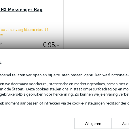
6 HX Messenger Bag
 nu en ontvang binnen circa 14
en
€ 95,-
js
c
In mijn winkelwagen
oepel te laten verlopen en bij je te laten passen, gebruiken we functionele 
rgelijken
sen we daarnaast voorkeurs-, statistische en marketingcookies, samen met 
nigde Staten). Deze cookies stellen ons in staat om je surfgedrag op en mog
e gebruikers-ID’s gebruiken voor herkenning. Zo kunnen we je ervaring verb
elk moment aanpassen of intrekken via de cookie-instellingen rechtsonder 
Weigeren
Aan