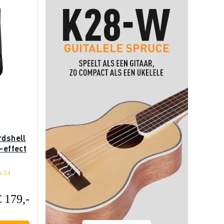
rdshell
-effect
a 14
€ 179,-