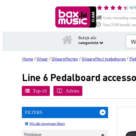
op b
Gratis verzending vana
Voor 23:00 besteld, mo
Bekijk alle
categorieën
Home
Gitaar
Gitaareffecten
Gitaareffect toebehoren
Ped
/
/
/
/
Line 6 Pedalboard accesso
Top-10
Advies
FILTERS
Wis alle toegepaste filters
Prijsklasse