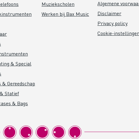
Algemene voorwaa
elefoons
Muziekscholen
Disclaimer
kinstrumenten
Werken bij Bax Music
Privacy policy
Cookie-instellinge
aar
s
instrumenten
hting & Special
s
s & Gereedschap
& Statief
cases & Bags