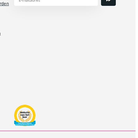
rden
n