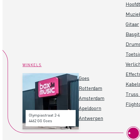
Hoofdt
Muzie
Gitaar
Basgit
Drum
Toets
Verlic
WINKELS
Effect
Goes
Kabel
Rotterdam
Truss 
Amsterdam
Flight
Apeldoorn
Olympiastraat 2-4
Antwerpen
4462 GG Goes