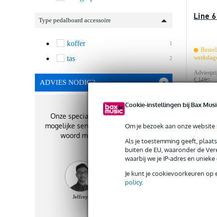
Line 
Type pedalboard accessoire
koffer
1
Bestel
werkdag
tas
2
Adviespri
€ 119,-
ADVIES NODIG?
Cookie-instellingen bij Bax Musi
Onze specialisten geven je de best
Om je bezoek aan onze website s
mogelijke service. Zij staan je graag te
Ve
woord met het beste advies!
Als je toestemming geeft, plaat
buiten de EU, waaronder de Vere
waarbij we je IP-adres en uniek
Je kunt je cookievoorkeuren op 
policy
.
Jeffrey
Kylian
Stefan