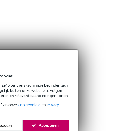
cookies.
onze 15 partners (sommige bevinden zich
elijk buiten onze website te volgen,
eteren en relevante aanbiedingen tonen.
of via onze
Cookiebeleid
en
Privacy
Accepteren
passen