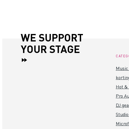
WE SUPPORT
YOUR STAGE
CATEG
Music 
kortin
Hot &
Pro Au
DJ gea
Studio
Micro