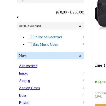
(€ 0,00 - € 250,00)
Actuele voorraad
Online op voorraad
1
Bax Music Goes
1
Merk
Line 
Alle merken
Innox
5
Ampeg
1
Op vo
Analog Cases
6
Adviespri
Boss
8
€ 104,-
Boston
1