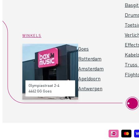
Basgit
Drum
Toets
Verlic
WINKELS
Effect
Goes
Kabel
Rotterdam
Truss 
Amsterdam
Flight
Apeldoorn
Olympiastraat 2-4
Antwerpen
4462 GG Goes