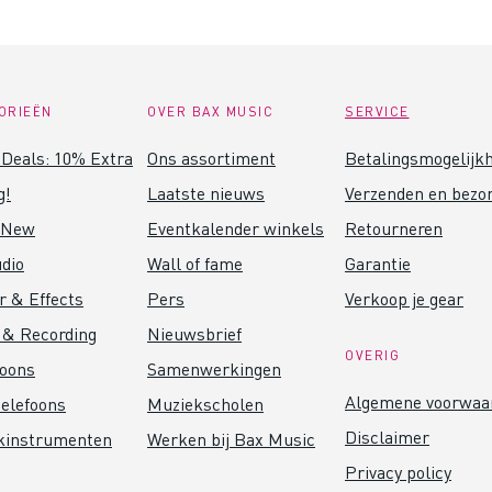
ORIEËN
OVER BAX MUSIC
SERVICE
Deals: 10% Extra
Ons assortiment
Betalingsmogelijk
g!
Laatste nieuws
Verzenden en bezo
 New
Eventkalender winkels
Retourneren
dio
Wall of fame
Garantie
r & Effects
Pers
Verkoop je gear
 & Recording
Nieuwsbrief
OVERIG
foons
Samenwerkingen
Algemene voorwaa
elefoons
Muziekscholen
Disclaimer
kinstrumenten
Werken bij Bax Music
Privacy policy