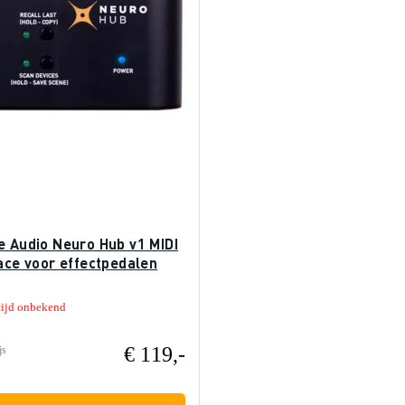
e Audio Neuro Hub v1 MIDI
ace voor effectpedalen
tijd onbekend
€ 119,-
js