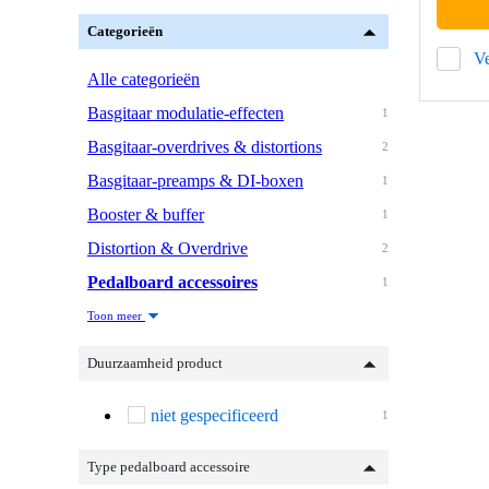
Categorieën
Ve
Alle categorieën
Basgitaar modulatie-effecten
1
Basgitaar-overdrives & distortions
2
Basgitaar-preamps & DI-boxen
1
Booster & buffer
1
Distortion & Overdrive
2
Pedalboard accessoires
1
Toon meer
Duurzaamheid product
niet gespecificeerd
1
Type pedalboard accessoire