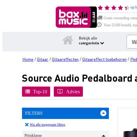
op b
Gratis verzending vana
Voor 23:00 besteld, ma
Bekijk alle
categorieën
Home
Gitaar
Gitaareffecten
Gitaareffect toebehoren
Ped
/
/
/
/
Source Audio Pedalboard 
Top-10
Advies
FILTERS
Wis alle toegepaste filters
Prijsklasse