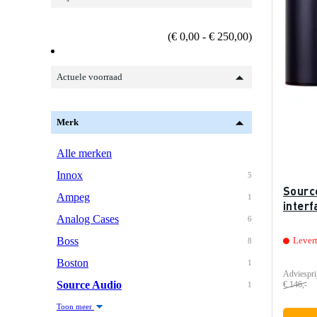
(€ 0,00 - € 250,00)
Actuele voorraad
Merk
Alle merken
Innox
5
Sourc
Ampeg
1
interf
Analog Cases
6
Boss
Lever
8
Boston
1
Adviespri
Source Audio
€ 146,-
1
Toon meer