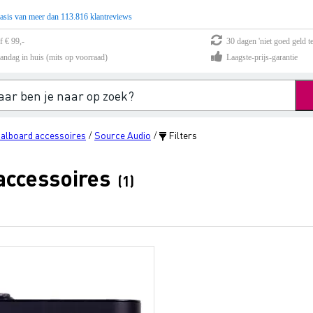
asis van meer dan 113.816 klantreviews
f € 99,-
30 dagen 'niet goed geld te
andag in huis (mits op voorraad)
Laagste-prijs-garantie
alboard accessoires
Source Audio
Filters
/
/
accessoires
(1)