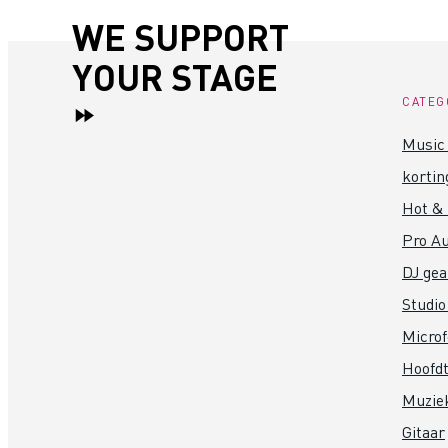
WE SUPPORT
YOUR STAGE
CATEG
Music 
kortin
Hot &
Pro Au
DJ gea
Studio
Micro
Hoofdt
Muzie
Gitaar