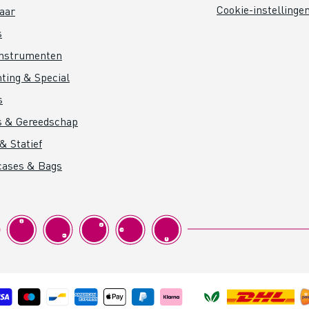
Cookie-instellinge
aar
s
instrumenten
hting & Special
s
s & Gereedschap
& Statief
cases & Bags