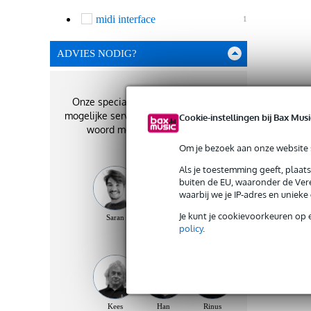
midi interface
1
ADVIES NODIG?
Onze specialisten geven je de best
mogelijke service. Zij staan je graag te
Cookie-instellingen bij Bax Musi
woord met het beste advies!
Om je bezoek aan onze website s
Als je toestemming geeft, plaat
buiten de EU, waaronder de Vere
waarbij we je IP-adres en uniek
Je kunt je cookievoorkeuren op 
Saran
Shirley
Stefan
policy
.
Kees
Han
Rinus