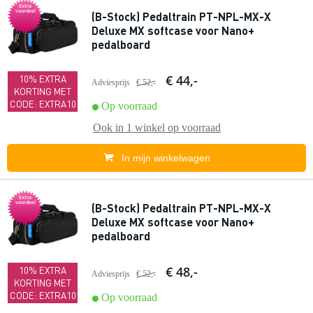
Extra
voordeel
(B-Stock) Pedaltrain PT-NPL-MX-X
Deluxe MX softcase voor Nano+
pedalboard
€ 44,-
10% EXTRA
Adviesprijs
€ 52,-
KORTING MET
CODE: EXTRA10
Op voorraad
Ook in
1 winkel
op voorraad
In mijn winkelwagen
Extra
voordeel
(B-Stock) Pedaltrain PT-NPL-MX-X
Deluxe MX softcase voor Nano+
pedalboard
€ 48,-
10% EXTRA
Adviesprijs
€ 52,-
KORTING MET
CODE: EXTRA10
Op voorraad