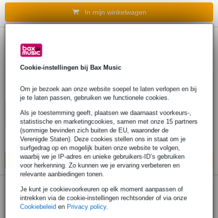
In mijn winkelwagen
1 review
Pedaltrain PT-18-BTC-X Black Tour Case
Cookie-instellingen bij Bax Music
koffer voor Classic JR, PT-JR en Novo 18
pedalboard
Om je bezoek aan onze website soepel te laten verlopen en bij
je te laten passen, gebruiken we functionele cookies.
€ 135,-
10% EXTRA
Adviesprijs
€ 178,-
Als je toestemming geeft, plaatsen we daarnaast voorkeurs-,
KORTING MET
statistische en marketingcookies, samen met onze 15 partners
CODE: EXTRA10
Op voorraad
(sommige bevinden zich buiten de EU, waaronder de
Ook in
1 winkel
op voorraad
Verenigde Staten). Deze cookies stellen ons in staat om je
surfgedrag op en mogelijk buiten onze website te volgen,
waarbij we je IP-adres en unieke gebruikers-ID’s gebruiken
In mijn winkelwagen
voor herkenning. Zo kunnen we je ervaring verbeteren en
relevante aanbiedingen tonen.
Je kunt je cookievoorkeuren op elk moment aanpassen of
Pedaltrain PT-M20-BTC-X Black Tour
intrekken via de cookie-instellingen rechtsonder of via onze
Case koffer voor Metro 20 pedalboard
Cookiebeleid
en
Privacy policy
.