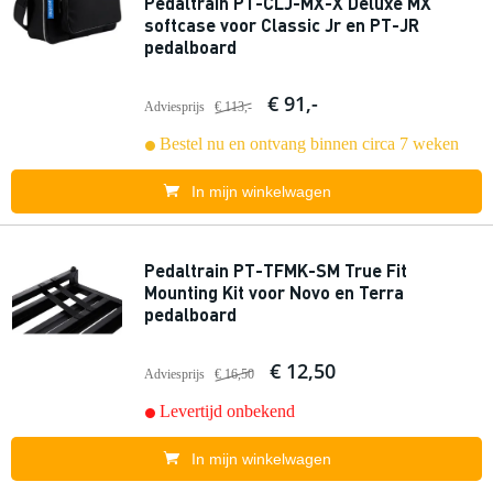
Pedaltrain PT-CLJ-MX-X Deluxe MX
softcase voor Classic Jr en PT-JR
pedalboard
€ 91,-
Adviesprijs
€ 113,-
Bestel nu en ontvang binnen circa 7 weken
In mijn winkelwagen
Pedaltrain PT-TFMK-SM True Fit
Mounting Kit voor Novo en Terra
pedalboard
€ 12,50
Adviesprijs
€ 16,50
Levertijd onbekend
In mijn winkelwagen