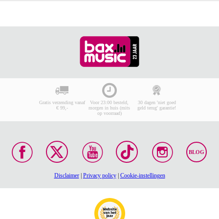
Gratis verzending vanaf
Voor 23:00 besteld,
30 dagen 'niet goed
€ 99,-
morgen in huis (mits
geld terug' garantie!
op voorraad)
BLOG
Disclaimer
|
Privacy policy
|
Cookie-instellingen