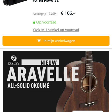
FX en Novo 32
€ 106,-
Adviesprijs
€ 109,-
Op voorraad
Ook in
1 winkel
op voorraad
In mijn winkelwagen