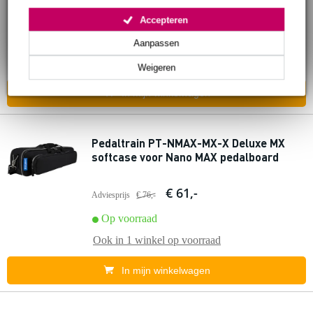
€ 168,-
Accepteren
Op voorraad
Aanpassen
Ook in
1 winkel
op voorraad
Weigeren
In mijn winkelwagen
Pedaltrain PT-NMAX-MX-X Deluxe MX
softcase voor Nano MAX pedalboard
€ 61,-
Adviesprijs
€ 76,-
Op voorraad
Ook in
1 winkel
op voorraad
In mijn winkelwagen