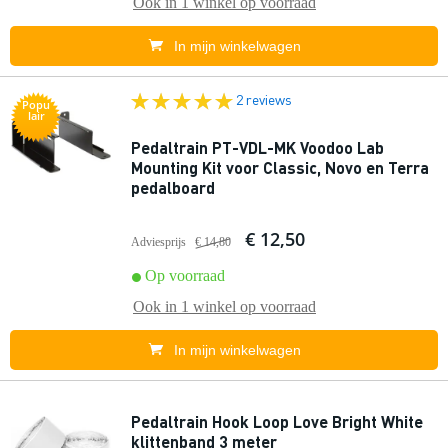
Ook in
1 winkel
op voorraad
In mijn winkelwagen
2 reviews
Popu
lair
Pedaltrain PT-VDL-MK Voodoo Lab
Mounting Kit voor Classic, Novo en Terra
pedalboard
€ 12,50
Adviesprijs
€ 14,80
Op voorraad
Ook in
1 winkel
op voorraad
In mijn winkelwagen
Pedaltrain Hook Loop Love Bright White
klittenband 3 meter