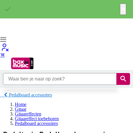
×
Pedalboard accessoires
Home
Gitaar
Gitaareffecten
Gitaareffect toebehoren
Pedalboard accessoires