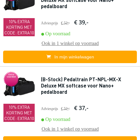
pedalboard
€ 39,-
10% EXTRA
Adviesprijs
€ 52,-
KORTING MET
CODE: EXTRA10
Op voorraad
Ook in
1 winkel
op voorraad
In mijn winkelwagen
Extra
voordeel
(B-Stock) Pedaltrain PT-NPL-MX-X
Deluxe MX softcase voor Nano+
pedalboard
€ 37,-
10% EXTRA
Adviesprijs
€ 52,-
KORTING MET
CODE: EXTRA10
Op voorraad
Ook in
1 winkel
op voorraad