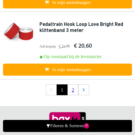
In mijn winkelwagen
Pedaltrain Hook Loop Love Bright Red
klittenband 3 meter
€ 20,60
Adviesprijs
€ 21,70
Op voorraad bij de leverancier
In mijn winkelwagen
1
2
0
Filteren & Sorteren