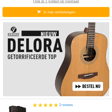
Ook in
1 winkel
op voorraad
In mijn winkelwagen
2 reviews