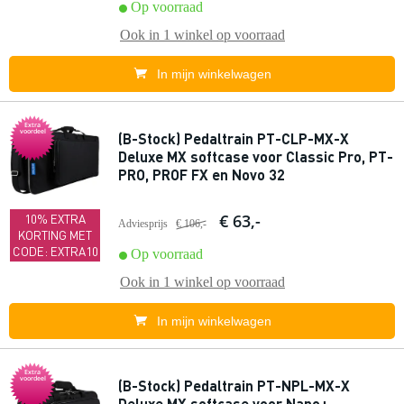
Op voorraad
Ook in
1 winkel
op voorraad
In mijn winkelwagen
Extra
voordeel
(B-Stock) Pedaltrain PT-CLP-MX-X
Deluxe MX softcase voor Classic Pro, PT-
PRO, PROF FX en Novo 32
€ 63,-
10% EXTRA
Adviesprijs
€ 106,-
KORTING MET
CODE: EXTRA10
Op voorraad
Ook in
1 winkel
op voorraad
In mijn winkelwagen
Extra
voordeel
(B-Stock) Pedaltrain PT-NPL-MX-X
Deluxe MX softcase voor Nano+