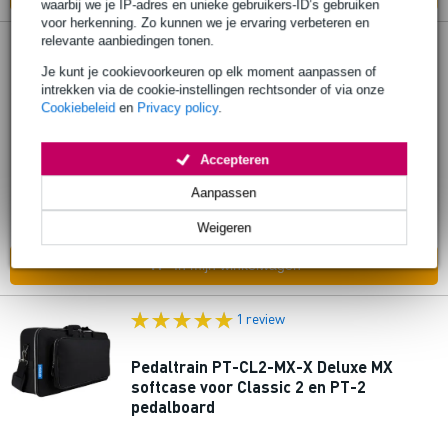
waarbij we je IP-adres en unieke gebruikers-ID’s gebruiken
voor herkenning. Zo kunnen we je ervaring verbeteren en
relevante aanbiedingen tonen.
Pedaltrain PT-CL1-MX-X Deluxe MX
Je kunt je cookievoorkeuren op elk moment aanpassen of
softcase voor Classic 1 en PT-1
intrekken via de cookie-instellingen rechtsonder of via onze
pedalboard
Cookiebeleid
en
Privacy policy
.
€ 98,-
Adviesprijs
€ 122,-
Accepteren
Op voorraad
Aanpassen
Ook in
1 winkel
op voorraad
Weigeren
In mijn winkelwagen
1 review
Pedaltrain PT-CL2-MX-X Deluxe MX
softcase voor Classic 2 en PT-2
pedalboard