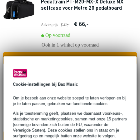
Pedaltrain PT-M20-MX-X Deluxe MX
softcase voor Metro 20 pedalboard
€ 66,-
Adviesprijs
€ 82,-
Op voorraad
Ook in
1 winkel
op voorraad
In mijn winkelwagen
Pedaltrain PT-M24-MX-X Deluxe MX
Cookie-instellingen bij Bax Music
softcase voor Metro 24 pedalboard
Om je bezoek aan onze website soepel te laten verlopen en bij
€ 75,-
je te laten passen, gebruiken we functionele cookies.
Als je toestemming geeft, plaatsen we daarnaast voorkeurs-,
Op voorraad
statistische en marketingcookies, samen met onze 15 partners
Ook in
1 winkel
op voorraad
(sommige bevinden zich buiten de EU, waaronder de
Verenigde Staten). Deze cookies stellen ons in staat om je
surfgedrag op en mogelijk buiten onze website te volgen,
In mijn winkelwagen