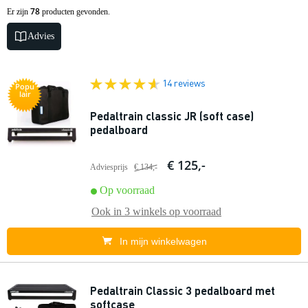
78
Er zijn
producten gevonden.
Advies
14 reviews
Popu
lair
Pedaltrain classic JR (soft case)
pedalboard
€ 125,-
Adviesprijs
€ 134,-
Op voorraad
Ook in
3 winkels
op voorraad
In mijn winkelwagen
Pedaltrain Classic 3 pedalboard met
softcase