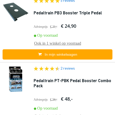
5 reviews
Pedaltrain PB3 Booster Triple Pedal
€ 24,90
Adviesprijs
€ 31,-
Op voorraad
Ook in
1 winkel
op voorraad
In mijn winkelwagen
2 reviews
Pedaltrain PT-PBK Pedal Booster Combo
Pack
€ 48,-
Adviesprijs
€ 56,-
Op voorraad