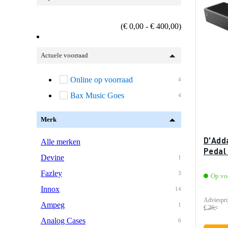
(€ 0,00 - € 400,00)
Actuele voorraad
Online op voorraad
4
Bax Music Goes
4
Merk
D'Add
Alle merken
Pedal 
Devine
1
Fazley
3
Op vo
Innox
14
Adviespri
Ampeg
1
€ 26,-
Analog Cases
6