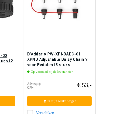
D'Addario PW-XPNDADC-01
P-02
XPND Adjustable Daisy Chain 7'
lugs (2
voor Pedalen (8 stuks)
Op voorraad bij de leverancier
€ 53,-
Adviesprijs
€ 70,-
In mijn winkelwagen
Vergelijken