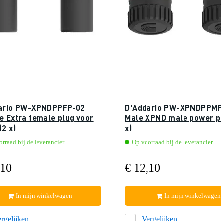
ario PW-XPNDPPFP-02
D'Addario PW-XPNDPPM
e Extra female plug voor
Male XPND male power p
(2 x)
x)
rraad bij de leverancier
Op voorraad bij de leverancier
,10
€ 12,10
In mijn winkelwagen
In mijn winkelwagen
rgelijken
Vergelijken