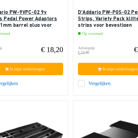
ario PW-9VPC-02 9v
D'Addario PW-PGS-02 Ped
ts Pedal Power Adaptors
Strips, Variety Pack klit
.1mm barrel plug voor
strips voor bevestigen
voorziening (2 x)
effectpedalen
orraad
Op voorraad
€ 18,20
€
js
Adviesprijs
€ 23,30
In mijn winkelwagen
In mijn winkelwagen
rgelijken
Vergelijken