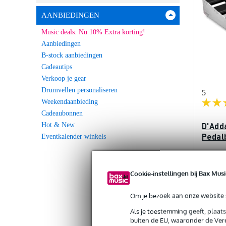
AANBIEDINGEN
Music deals: Nu 10% Extra korting!
Aanbiedingen
B-stock aanbiedingen
Cadeautips
Verkoop je gear
Drumvellen personaliseren
5
Weekendaanbieding
Cadeaubonnen
D'Add
Hot & New
Pedal
Eventkalender winkels
Op voo
Cookie-instellingen bij Bax Musi
Adviespri
€ 239,-
Om je bezoek aan onze website s
Als je toestemming geeft, plaat
buiten de EU, waaronder de Vere