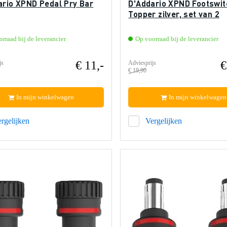
ario XPND Pedal Pry Bar
D'Addario XPND Footswit
Topper zilver, set van 2
rraad bij de leverancier
Op voorraad bij de leverancier
€ 11,-
€
js
Adviesprijs
€ 19,90
In mijn winkelwagen
In mijn winkelwagen
rgelijken
Vergelijken