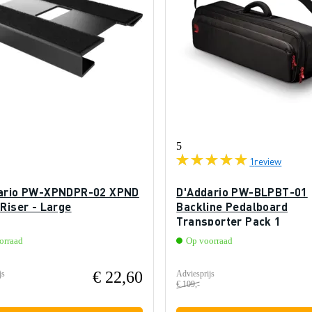
5
1
review
ario PW-XPNDPR-02 XPND
D'Addario PW-BLPBT-01
Riser - Large
Backline Pedalboard
Transporter Pack 1
orraad
Op voorraad
€ 22,60
js
Adviesprijs
€ 109,-