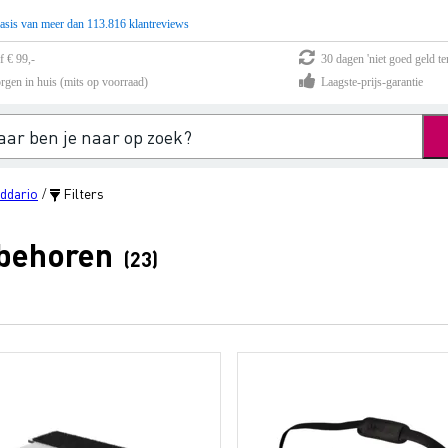
asis van meer dan 113.816 klantreviews
f € 99,-
30 dagen 'niet goed geld te
rgen in huis (mits op voorraad)
Laagste-prijs-garantie
ddario
Filters
/
ebehoren
(23)