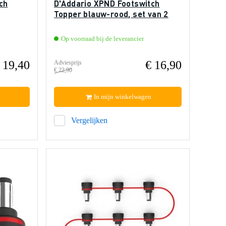
ch
D'Addario XPND Footswitch
Topper blauw-rood, set van 2
Op voorraad bij de leverancier
 19,40
€ 16,90
Adviesprijs
€ 22,90
In mijn winkelwagen
Vergelijken