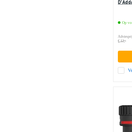
D'Add
Op voo
Adviespri
€ 12,-
Ve