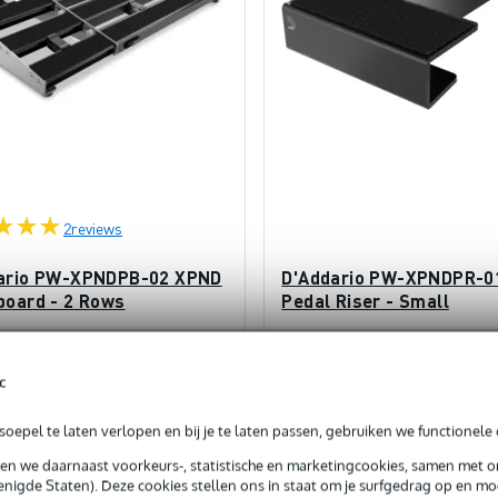
2
reviews
ario PW-XPNDPB-02 XPND
D'Addario PW-XPNDPR-0
board - 2 Rows
Pedal Riser - Small
rraad bij de leverancier
Op voorraad bij de leverancier
c
€ 150,-
€
js
Adviesprijs
€ 22,-
oepel te laten verlopen en bij je te laten passen, gebruiken we functionele 
sen we daarnaast voorkeurs-, statistische en marketingcookies, samen met 
In mijn winkelwagen
In mijn winkelwagen
nigde Staten). Deze cookies stellen ons in staat om je surfgedrag op en mog