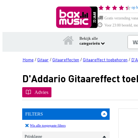
op b
Gratis verzending vana
Voor 23:00 besteld, mo
Bekijk alle
categorieën
Home
Gitaar
Gitaareffecten
Gitaareffect toebehoren
D'A
/
/
/
/
D'Addario Gitaareffect to
Advies
FILTERS
Wis alle toegepaste filters
Prijsklasse