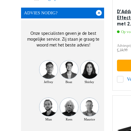
D'Add
ADVIES NODIG?
Effec
met 2
stroom
Op vo
Onze specialisten geven je de best
mogelijke service. Zij staan je graag te
woord met het beste advies!
Adviespri
€ 19,50
Ve
Jeffrey
Boaz
Shirley
Mias
Kees
Maurice