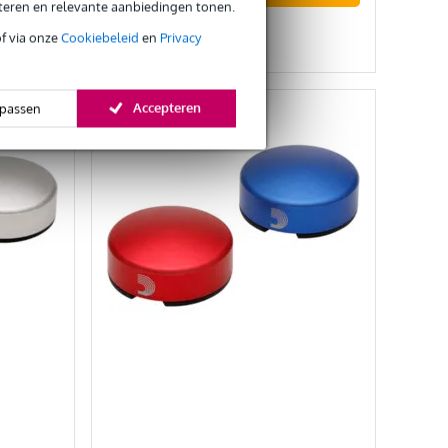
eteren en relevante aanbiedingen tonen.
Vergelijken
of via onze
Cookiebeleid
en
Privacy
Accepteren
passen