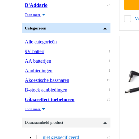
D'Addario
23
Toon meer
Ve
Categorieën
Alle categorieën
9V batterij
1
AA batterijen
1
Aanbiedingen
1
Akoestische bassnaren
19
B-stock aanbiedingen
1
Gitaareffect toebehoren
23
Toon meer
Duurzaamheid product
niet gespecificeerd
23