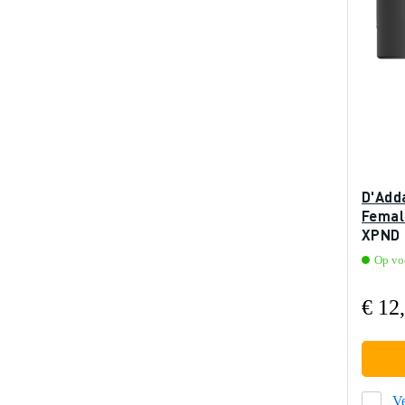
D'Add
Femal
XPND 
Op voo
€ 12
Ve