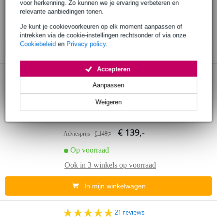
voor herkenning. Zo kunnen we je ervaring verbeteren en
relevante aanbiedingen tonen.
Op voorraad
Je kunt je cookievoorkeuren op elk moment aanpassen of
Ook in
2 winkels
op voorraad
intrekken via de cookie-instellingen rechtsonder of via onze
Cookiebeleid
en
Privacy policy
.
In mijn winkelwagen
Accepteren
14 reviews
Popu
lair
Aanpassen
Truetone 1 SPOT Pro CS7 multi-voeding
Weigeren
voor effectpedalen
€ 139,-
Adviesprijs
€ 149,-
Op voorraad
Ook in
3 winkels
op voorraad
In mijn winkelwagen
21 reviews