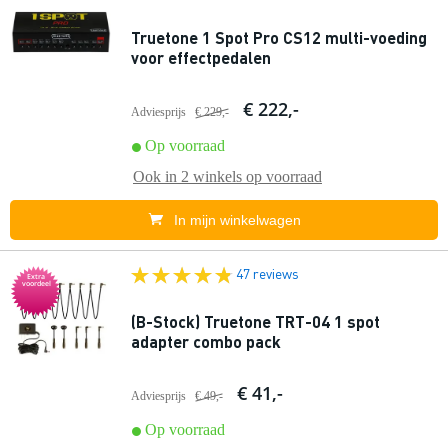
Truetone 1 Spot Pro CS12 multi-voeding
voor effectpedalen
€ 222,-
Adviesprijs
€ 229,-
Op voorraad
Ook in
2 winkels
op voorraad
In mijn winkelwagen
47 reviews
Extra
voordeel
(B-Stock) Truetone TRT-04 1 spot
adapter combo pack
€ 41,-
Adviesprijs
€ 49,-
Op voorraad