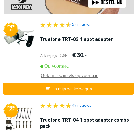
52 reviews
Popu
lair
Truetone TRT-02 1 spot adapter
€ 30,-
Adviesprijs
€ 40,-
Op voorraad
Ook in
5 winkels
op voorraad
In mijn winkelwagen
47 reviews
Popu
lair
Truetone TRT-04 1 spot adapter combo
pack