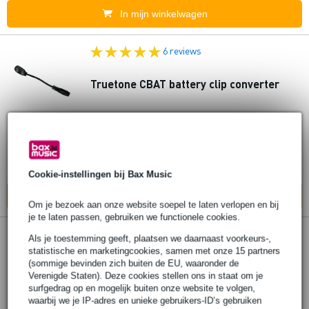
In mijn winkelwagen
6 reviews
Truetone CBAT battery clip converter
€ 7,10
Adviesprijs
€ 8,10
Op voorraad
Ook in
1 winkel
op voorraad
Cookie-instellingen bij Bax Music
In mijn winkelwagen
Om je bezoek aan onze website soepel te laten verlopen en bij
je te laten passen, gebruiken we functionele cookies.
13 reviews
Als je toestemming geeft, plaatsen we daarnaast voorkeurs-,
statistische en marketingcookies, samen met onze 15 partners
(sommige bevinden zich buiten de EU, waaronder de
Truetone C35 3.5mm Converter
Verenigde Staten). Deze cookies stellen ons in staat om je
surfgedrag op en mogelijk buiten onze website te volgen,
€ 5,90
waarbij we je IP-adres en unieke gebruikers-ID’s gebruiken
Adviesprijs
€ 10,-