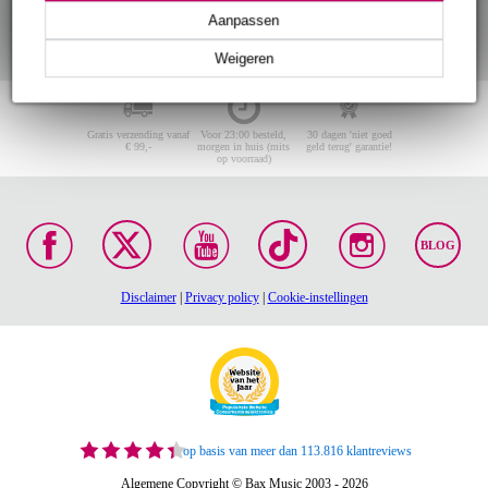
Aanpassen
Weigeren
Gratis verzending vanaf
Voor 23:00 besteld,
30 dagen 'niet goed
€ 99,-
morgen in huis (mits
geld terug' garantie!
op voorraad)
BLOG
Disclaimer
|
Privacy policy
|
Cookie-instellingen
op basis van meer dan 113.816 klantreviews
Algemene Copyright © Bax Music 2003 - 2026