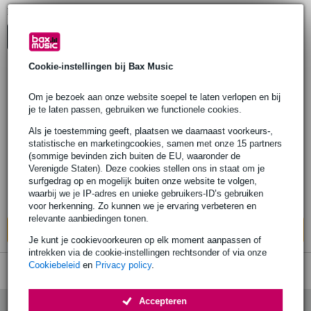
1
Er is
product gevonden.
Advies
Cookie-instellingen bij Bax Music
1 review
Om je bezoek aan onze website soepel te laten verlopen en bij
je te laten passen, gebruiken we functionele cookies.
Boston PBMK-01 pedalboard mounting kit
Als je toestemming geeft, plaatsen we daarnaast voorkeurs-,
statistische en marketingcookies, samen met onze 15 partners
€ 20,70
Adviesprijs
€ 25,-
(sommige bevinden zich buiten de EU, waaronder de
Verenigde Staten). Deze cookies stellen ons in staat om je
Op voorraad
surfgedrag op en mogelijk buiten onze website te volgen,
waarbij we je IP-adres en unieke gebruikers-ID’s gebruiken
Ook in
1 winkel
op voorraad
voor herkenning. Zo kunnen we je ervaring verbeteren en
relevante aanbiedingen tonen.
In mijn winkelwagen
Je kunt je cookievoorkeuren op elk moment aanpassen of
intrekken via de cookie-instellingen rechtsonder of via onze
Cookiebeleid
en
Privacy policy
.
Accepteren