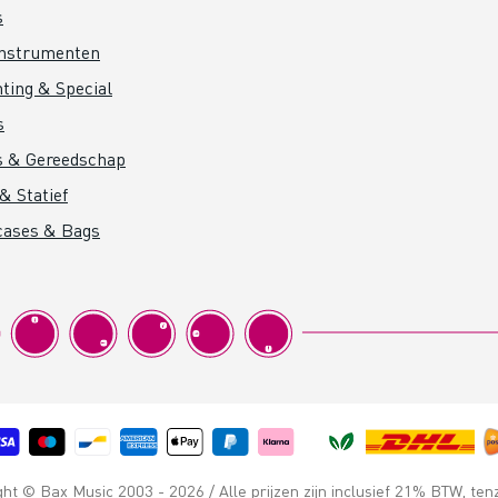
s
instrumenten
hting & Special
s
s & Gereedschap
& Statief
cases & Bags
t © Bax Music 2003 - 2026 / Alle prijzen zijn inclusief 21% BTW, ten