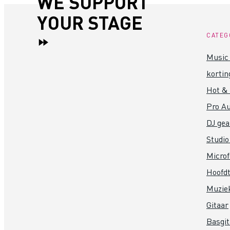
WE SUPPORT
YOUR STAGE
CATEG
Music 
kortin
Hot &
Pro Au
DJ gea
Studio
Micro
Hoofdt
Muzie
Gitaar
Basgit