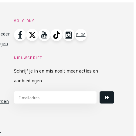
VOLG ONS
heden
BLOG
rgen
NIEUWSBRIEF
Schrijf je in en mis nooit meer acties en
aanbiedingen
rden
n