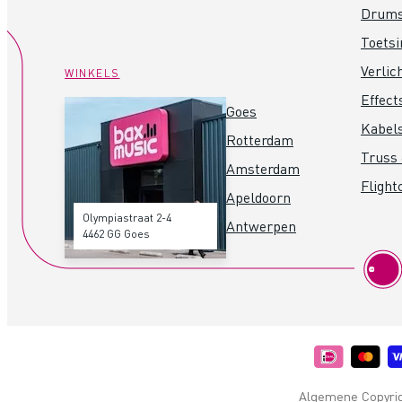
Drum
Toets
Verlic
WINKELS
Effect
Goes
Kabel
Rotterdam
Truss 
Amsterdam
Flight
Apeldoorn
Olympiastraat 2-4
Antwerpen
4462 GG Goes
Algemene Copyrigh