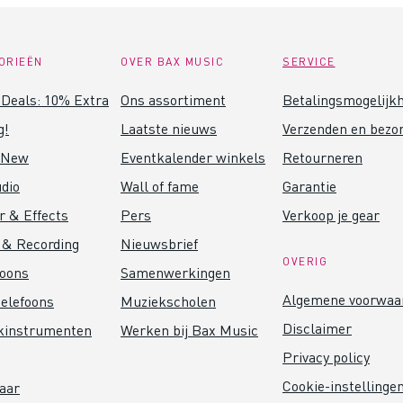
ORIEËN
OVER BAX MUSIC
SERVICE
Deals: 10% Extra
Ons assortiment
Betalingsmogelijk
g!
Laatste nieuws
Verzenden en bezo
 New
Eventkalender winkels
Retourneren
dio
Wall of fame
Garantie
r & Effects
Pers
Verkoop je gear
 & Recording
Nieuwsbrief
OVERIG
foons
Samenwerkingen
Algemene voorwaa
elefoons
Muziekscholen
Disclaimer
kinstrumenten
Werken bij Bax Music
Privacy policy
Cookie-instellinge
aar