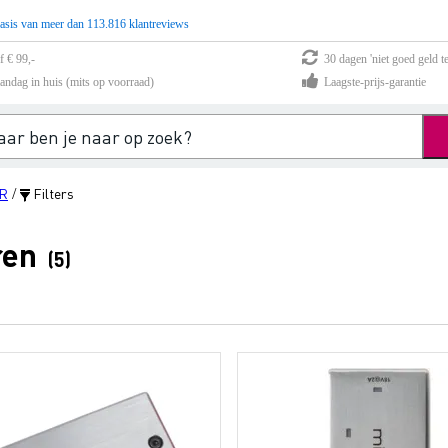
asis van meer dan 113.816 klantreviews
f € 99,-
30 dagen 'niet goed geld te
andag in huis (mits op voorraad)
Laagste-prijs-garantie
R
Filters
/
ren
(5)