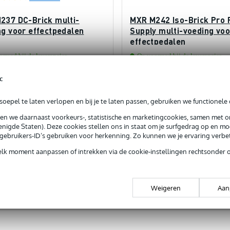
237 DC-Brick multi-
MXR M242 Iso-Brick Pro
ng voor effectpedalen
Supply multi-voeding voo
effectpedalen
rraad bij de leverancier
Op voorraad bij de leverancier
c
€ 109,-
js
Adviesprijs
€ 288,-
oepel te laten verlopen en bij je te laten passen, gebruiken we functionele 
In mijn winkelwagen
In mijn winkelwagen
sen we daarnaast voorkeurs-, statistische en marketingcookies, samen met 
nigde Staten). Deze cookies stellen ons in staat om je surfgedrag op en mog
e gebruikers-ID’s gebruiken voor herkenning. Zo kunnen we je ervaring verb
rgelijken
Vergelijken
elk moment aanpassen of intrekken via de cookie-instellingen rechtsonder 
Weigeren
Aan