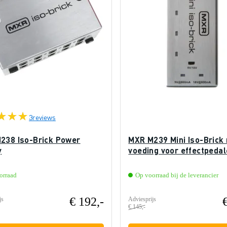
3
reviews
238 Iso-Brick Power
MXR M239 Mini Iso-Brick 
y
voeding voor effectpeda
orraad
Op voorraad bij de leverancier
€ 192,-
js
Adviesprijs
€ 145,-