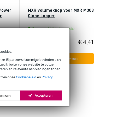
 Power
MXR volumeknop voor MXR M303
r
Clone Looper
Op voorraad bij de leverancier
€ 269,-
€ 4,41
Adviesprijs
€ 7,-
cookies.
In mijn winkelwagen
onze 15 partners (sommige bevinden zich
elijk buiten onze website te volgen,
eteren en relevante aanbiedingen tonen.
Vergelijken
of via onze
Cookiebeleid
en
Privacy
Accepteren
passen