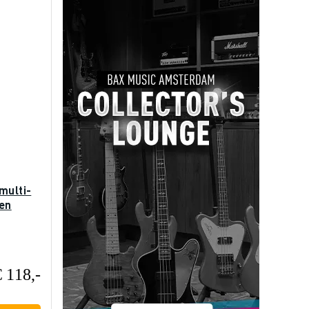
multi-
len
€ 118,-