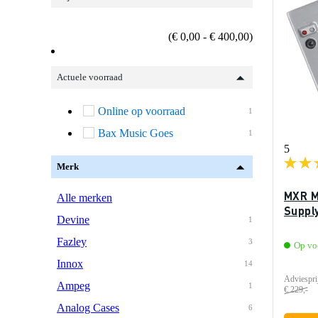
(€ 0,00 - € 400,00)
Actuele voorraad
Online op voorraad
1
Bax Music Goes
1
5
Merk
MXR M
Alle merken
Suppl
Devine
1
Fazley
3
Op vo
Innox
14
Adviespri
Ampeg
1
€ 229,-
Analog Cases
6