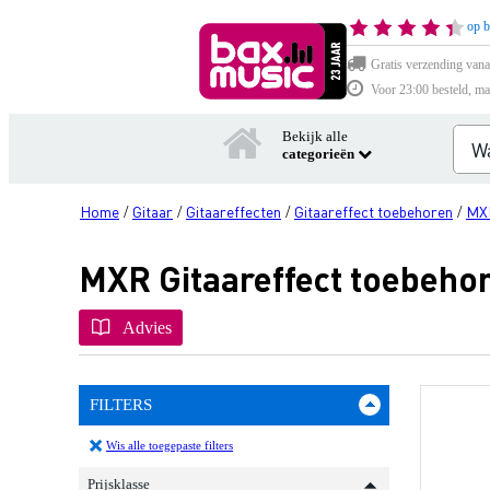
op b
Gratis verzending vana
Voor 23:00 besteld, ma
Bekijk alle
categorieën
Home
Gitaar
Gitaareffecten
Gitaareffect toebehoren
MX
/
/
/
/
MXR Gitaareffect toebeho
Advies
FILTERS
Wis alle toegepaste filters
Prijsklasse