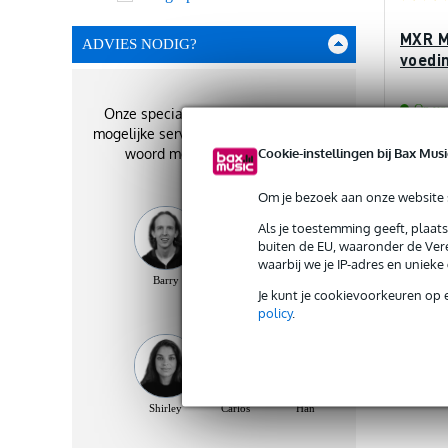
MXR M
ADVIES NODIG?
voedi
Op voo
Onze specialisten geven je de best
mogelijke service. Zij staan je graag te
Cookie-instellingen bij Bax Musi
woord met het beste advies!
Adviespri
€ 141,-
Om je bezoek aan onze website s
Als je toestemming geeft, plaat
buiten de EU, waaronder de Vere
waarbij we je IP-adres en uniek
Ve
Barry
Benjamin
Vincent
Je kunt je cookievoorkeuren op 
policy
.
Shirley
Carlos
Han