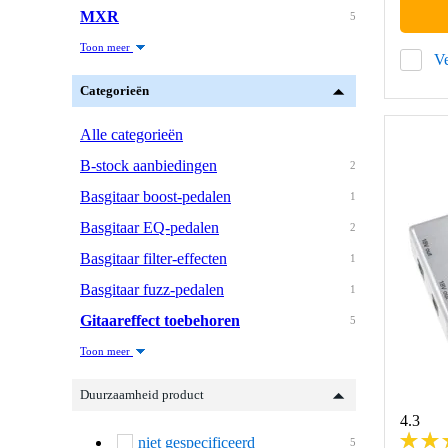
MXR
5
Toon meer
Ve
Categorieën
Alle categorieën
B-stock aanbiedingen
2
Basgitaar boost-pedalen
1
Basgitaar EQ-pedalen
2
Basgitaar filter-effecten
1
Basgitaar fuzz-pedalen
1
Gitaareffect toebehoren
5
Toon meer
Duurzaamheid product
4.3
niet gespecificeerd
5