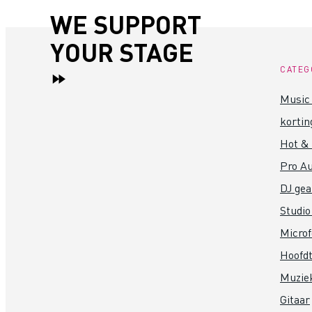
WE SUPPORT
YOUR STAGE
CATEG
Music 
kortin
Hot &
Pro Au
DJ gea
Studio
Micro
Hoofdt
Muzie
Gitaar