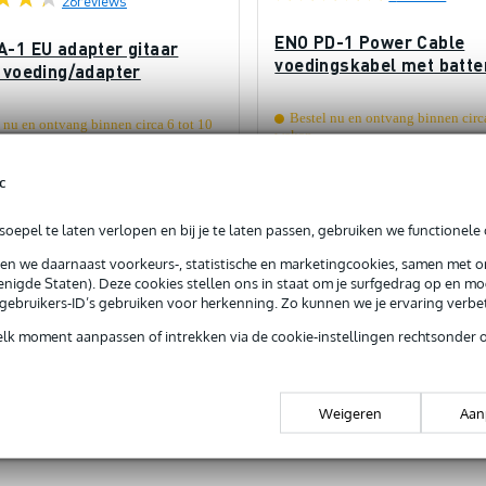
ENO PD-1 Power Cable
A-1 EU adapter gitaar
voedingskabel met batter
t voeding/adapter
Bestel nu en ontvang binnen circ
 nu en ontvang binnen circa 6 tot 10
weken
Adviesprijs
,10
c
€ 5,50
oepel te laten verlopen en bij je te laten passen, gebruiken we functionele 
In mijn winkelwagen
In mijn winkelwagen
sen we daarnaast voorkeurs-, statistische en marketingcookies, samen met 
nigde Staten). Deze cookies stellen ons in staat om je surfgedrag op en mog
rgelijken
Vergelijken
e gebruikers-ID’s gebruiken voor herkenning. Zo kunnen we je ervaring verb
elk moment aanpassen of intrekken via de cookie-instellingen rechtsonder 
Weigeren
Aan