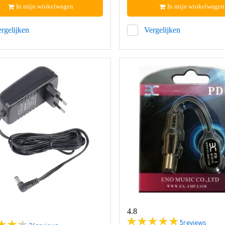
In mijn winkelwagen
In mijn winkelwagen
rgelijken
Vergelijken
4.8
5
reviews
26
reviews