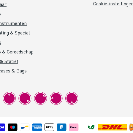
Cookie-instellinge
aar
s
instrumenten
hting & Special
s
s & Gereedschap
& Statief
cases & Bags