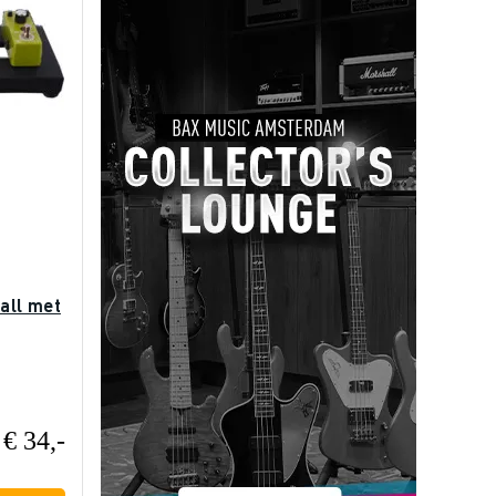
all met
€ 34,-