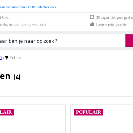
asis van meer dan 113.816 klantreviews
f € 99,-
30 dagen 'niet goed geld te
andag in huis (mits op voorraad)
Laagste-prijs-garantie
O
Filters
/
ren
(4)
LAIR
POPULAIR