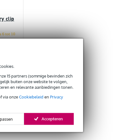
y clip
a 6 tot 10
€ 3,41
cookies.
onze 15 partners (sommige bevinden zich
elijk buiten onze website te volgen,
eteren en relevante aanbiedingen tonen.
of via onze
Cookiebeleid
en
Privacy
Accepteren
passen