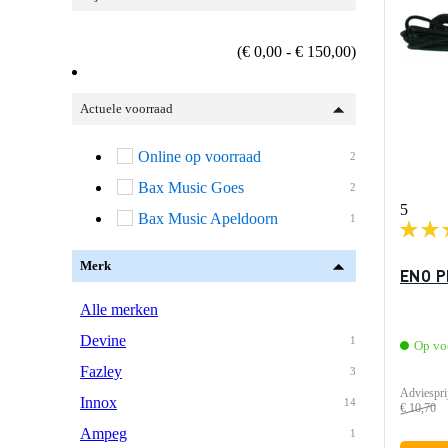
(€ 0,00 - € 150,00)
Actuele voorraad
Online op voorraad
2
Bax Music Goes
2
5
Bax Music Apeldoorn
1
Merk
ENO P
Alle merken
Devine
1
Op vo
Fazley
3
Adviespri
Innox
14
€ 10,70
Ampeg
1