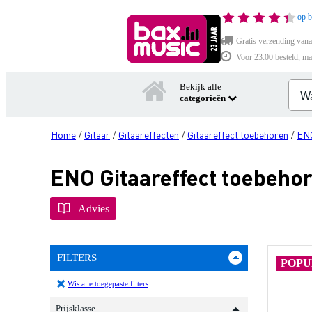
op b
Gratis verzending vana
Voor 23:00 besteld, ma
Bekijk alle
categorieën
Home
Gitaar
Gitaareffecten
Gitaareffect toebehoren
EN
/
/
/
/
ENO Gitaareffect toebeho
Advies
FILTERS
POPU
Wis alle toegepaste filters
Prijsklasse