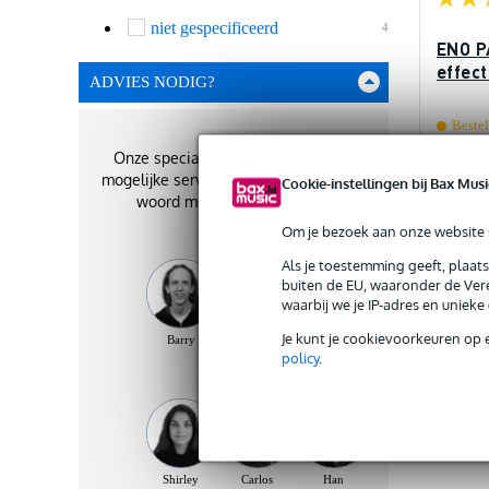
niet gespecificeerd
4
ENO P
effec
ADVIES NODIG?
Bestel
weken
Onze specialisten geven je de best
€ 14
mogelijke service. Zij staan je graag te
Cookie-instellingen bij Bax Musi
woord met het beste advies!
Om je bezoek aan onze website s
Als je toestemming geeft, plaat
buiten de EU, waaronder de Vere
Ve
waarbij we je IP-adres en uniek
Je kunt je cookievoorkeuren op 
Barry
Benjamin
Vincent
policy
.
Shirley
Carlos
Han