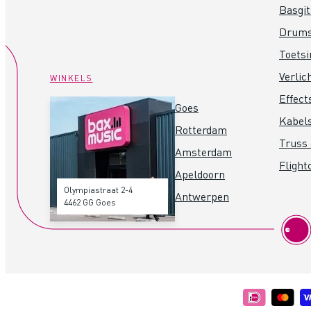
Basgit
Drum
Toets
Verlic
WINKELS
Effect
Goes
Kabel
Rotterdam
Truss 
Amsterdam
Flight
Apeldoorn
Olympiastraat 2-4
Antwerpen
4462 GG Goes