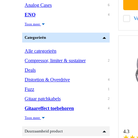
Analog Cases
6
ENO
4
Ve
Toon meer
Categorieën
Alle categorieën
Compressor, limiter & sustainer
2
Deals
Distortion & Overdrive
4
Fuzz
1
Gitaar patchkabels
2
Gitaareffect toebehoren
4
Toon meer
Duurzaamheid product
4.3