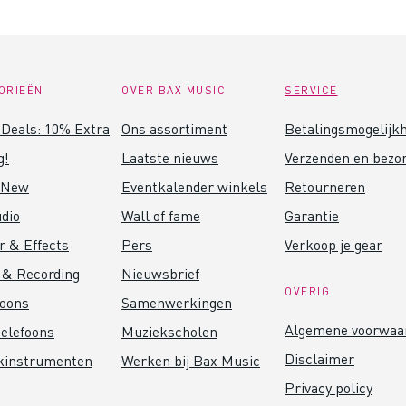
ORIEËN
OVER BAX MUSIC
SERVICE
Deals: 10% Extra
Ons assortiment
Betalingsmogelijk
g!
Laatste nieuws
Verzenden en bezo
 New
Eventkalender winkels
Retourneren
dio
Wall of fame
Garantie
r & Effects
Pers
Verkoop je gear
 & Recording
Nieuwsbrief
OVERIG
foons
Samenwerkingen
Algemene voorwaa
elefoons
Muziekscholen
Disclaimer
kinstrumenten
Werken bij Bax Music
Privacy policy