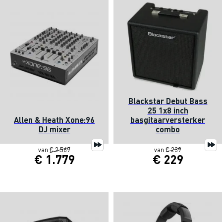
Blackstar Debut Bass
25 1x8 inch
Allen & Heath Xone:96
basgitaarversterker
DJ mixer
combo
van
€ 2.569
van
€ 239
€ 1.779
€ 229