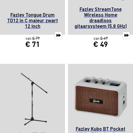
Fazley StreamTone
Fazley Tongue Drum
Wireless Home
TD12 in C majeur zwart
draadloos
12 inch
gitaarsysteem (5.8 GHz)
van
€ 79
van
€ 49
€ 71
€ 49
Fazley Kubo BT Pocket