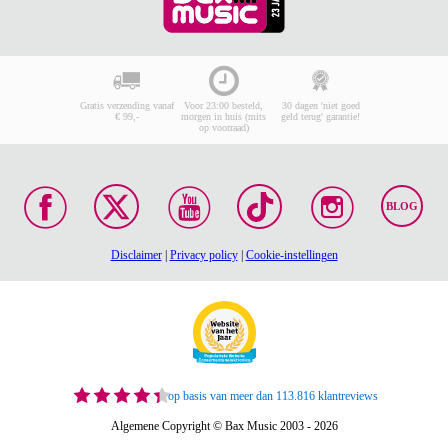
Gratis verzending vanaf
Voor 23:00 besteld,
30 dagen 'niet goed
€ 99,-
morgen in huis (mits
geld terug' garantie!
op voorraad)
BLOG
Disclaimer
|
Privacy policy
|
Cookie-instellingen
op basis van meer dan 113.816 klantreviews
Algemene Copyright © Bax Music 2003 - 2026