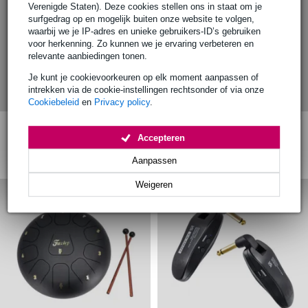
Verenigde Staten). Deze cookies stellen ons in staat om je
surfgedrag op en mogelijk buiten onze website te volgen,
waarbij we je IP-adres en unieke gebruikers-ID’s gebruiken
voor herkenning. Zo kunnen we je ervaring verbeteren en
relevante aanbiedingen tonen.
Ayra Compar Kit Jr LED
lichtset met tas en
Fazley Melodica MD37-G
Je kunt je cookievoorkeuren op elk moment aanpassen of
afstandsbediening
37 toetsen ABS groen
intrekken via de cookie-instellingen rechtsonder of via onze
Cookiebeleid
en
Privacy policy
.
van
€ 190
van
€ 25
€ 119
€ 10
Accepteren
Aanpassen
Weigeren