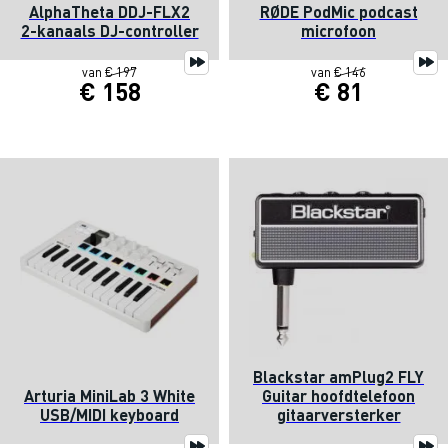
AlphaTheta DDJ-FLX2
RØDE PodMic podcast
2-kanaals DJ-controller
microfoon
van
€ 197
van
€ 146
€ 158
€ 81
Blackstar amPlug2 FLY
Arturia MiniLab 3 White
Guitar hoofdtelefoon
USB/MIDI keyboard
gitaarversterker