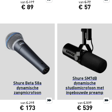
van
€ 119
van
€ 72
€ 89
€ 57
Shure SM7dB
Shure Beta 58a
dynamische
dynamische
studiomicrofoon met
zangmicrofoon
ingebouwde preamp
van
€ 218
van
€ 539
€ 173
€ 539