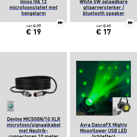
Innox IVA 12
White 5W oplaadbare
microfoonstatief met
gitaarversterker /
hengelarm
bluetooth speaker
van
€ 30
van
€ 46
€ 19
€ 17
Devine MIC500N/10 XLR
microfoon/signaalkabel
Ayra DanceFX Mighty
met Neutrik-
Moonflower USB LED
connectoren 10 meter
lichteffect