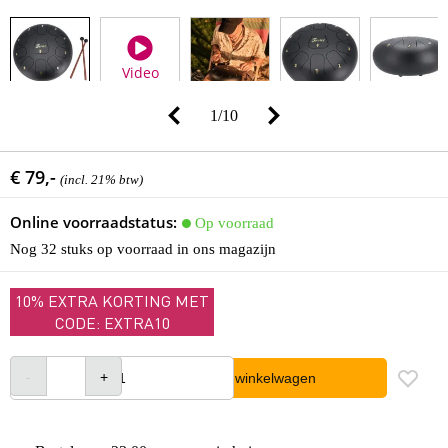
Video
1
/
10
€ 79,-
(incl. 21% btw)
Online voorraadstatus:
Op voorraad
Nog 32 stuks op voorraad in ons magazijn
10% EXTRA KORTING MET
CODE: EXTRA10
In winkelwagen