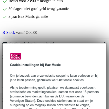
Bestel voor 23:00 = morgen in huis
30 dagen 'niet goed geld terug' garantie
3 jaar Bax Music garantie
B-Stock
vanaf € 60,00
Gratis ophalen in de winkel
Productinformatie
Cookie-instellingen bij Bax Music
Fazley Tongue Drum TD12
materiaal: staal
Om je bezoek aan onze website soepel te laten verlopen en bij
stemming: C majeur
je te laten passen, gebruiken we functionele cookies.
Bekijk alle productspecificaties
Als je toestemming geeft, plaatsen we daarnaast voorkeurs-,
statistische en marketingcookies, samen met onze 15 partners
(sommige bevinden zich buiten de EU, waaronder de
Bekijk ook eens (2)
Verenigde Staten). Deze cookies stellen ons in staat om je
surfgedrag op en mogelijk buiten onze website te volgen,