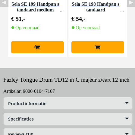
Sela SE 199 Handpan s
Sela SE 198 Handpan s
tandaard medium
tandaard
o
€ 51,-
€ 54,-
€
Op voorraad
Op voorraad
O
l
+
+
Fazley Tongue Drum TD12 in C majeur zwart 12 inch
Artikelnr:
9000-0104-7107
Productinformatie
Specificaties
Reviews (13)