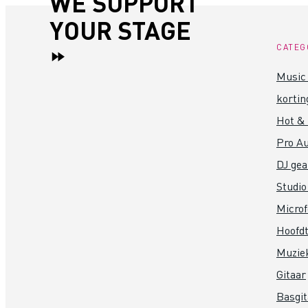
WE SUPPORT
YOUR STAGE
CATEG
Music 
kortin
Hot &
Pro Au
DJ gea
Studio
Micro
Hoofdt
Muzie
Gitaar
Basgit