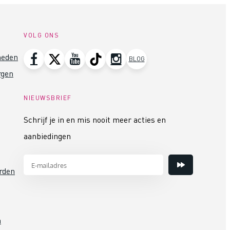
VOLG ONS
heden
BLOG
rgen
NIEUWSBRIEF
Schrijf je in en mis nooit meer acties en
aanbiedingen
rden
n