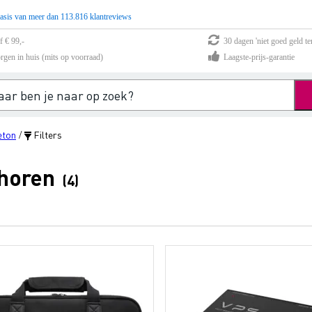
asis van meer dan 113.816 klantreviews
f € 99,-
30 dagen 'niet goed geld te
rgen in huis (mits op voorraad)
Laagste-prijs-garantie
eton
Filters
/
ehoren
(4)