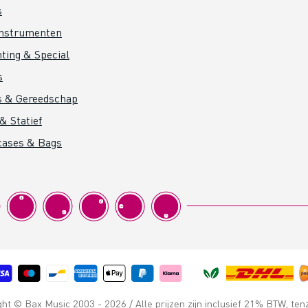
s
instrumenten
hting & Special
s
s & Gereedschap
& Statief
cases & Bags
t © Bax Music 2003 - 2026 / Alle prijzen zijn inclusief 21% BTW, ten