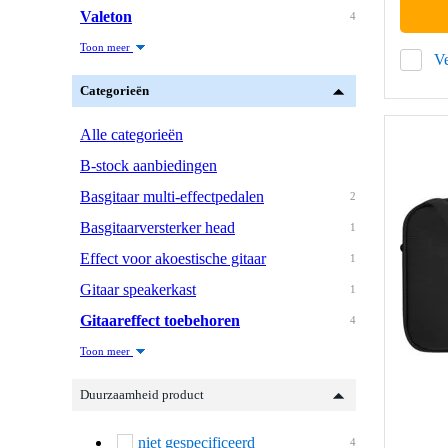
Valeton
4
Toon meer
Ve
Categorieën
Alle categorieën
B-stock aanbiedingen
Basgitaar multi-effectpedalen
2
Basgitaarversterker head
1
Effect voor akoestische gitaar
1
Gitaar speakerkast
1
Gitaareffect toebehoren
4
Toon meer
Duurzaamheid product
niet gespecificeerd
4