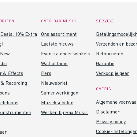
ORIEËN
OVER BAX MUSIC
SERVICE
Deals: 10% Extra
Ons assortiment
Betalingsmogelijk
g!
Laatste nieuws
Verzenden en bezo
 New
Eventkalender winkels
Retourneren
dio
Wall of fame
Garantie
r & Effects
Pers
Verkoop je gear
 & Recording
Nieuwsbrief
OVERIG
foons
Samenwerkingen
Algemene voorwaa
elefoons
Muziekscholen
Disclaimer
kinstrumenten
Werken bij Bax Music
Privacy policy
Cookie-instellinge
aar