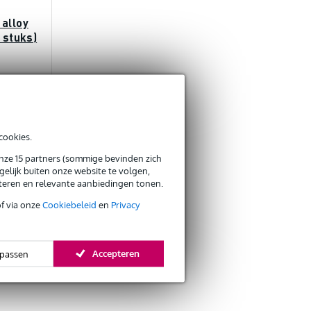
 alloy
 stuks)
cookies.
onze 15 partners (sommige bevinden zich
elijk buiten onze website te volgen,
eteren en relevante aanbiedingen tonen.
of via onze
Cookiebeleid
en
Privacy
Accepteren
passen