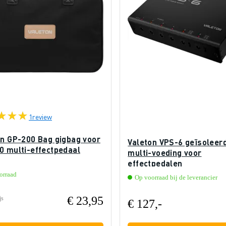
1
review
on GP-200 Bag gigbag voor
Valeton VPS-6 geïsoleer
0 multi-effectpedaal
multi-voeding voor
effectpedalen
orraad
Op voorraad bij de leverancier
€ 23,95
js
€ 127,-