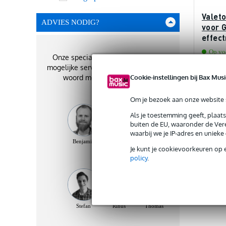
Valet
ADVIES NODIG?
voor 
effec
Op voo
Onze specialisten geven je de best
mogelijke service. Zij staan je graag te
€ 23
Cookie-instellingen bij Bax Musi
woord met het beste advies!
Om je bezoek aan onze website s
Als je toestemming geeft, plaat
buiten de EU, waaronder de Vere
Ve
waarbij we je IP-adres en uniek
Benjamin
Micha
Jytte
Je kunt je cookievoorkeuren op 
policy
.
Stefan
Rinus
Thomas