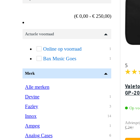
(€ 0,00 - € 250,00)
Actuele voorraad
Online op voorraad
1
Bax Music Goes
1
5
Merk
Valet
Alle merken
GP-20
Devine
1
Fazley
3
Op vo
Innox
14
Adviespri
Ampeg
1
€ 24,-
Analog Cases
6