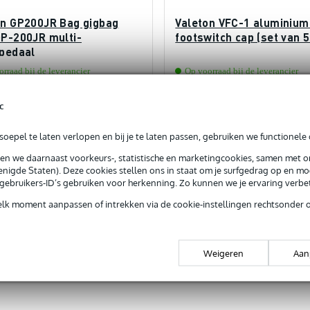
on GP200JR Bag gigbag
Valeton VFC-1 aluminium
GP-200JR multi-
footswitch cap (set van 5
tpedaal
rraad bij de leverancier
Op voorraad bij de leverancier
,95
€ 20,95
c
oepel te laten verlopen en bij je te laten passen, gebruiken we functionele 
In mijn winkelwagen
In mijn winkelwagen
sen we daarnaast voorkeurs-, statistische en marketingcookies, samen met 
nigde Staten). Deze cookies stellen ons in staat om je surfgedrag op en mog
rgelijken
Vergelijken
e gebruikers-ID’s gebruiken voor herkenning. Zo kunnen we je ervaring verb
elk moment aanpassen of intrekken via de cookie-instellingen rechtsonder 
Weigeren
Aan