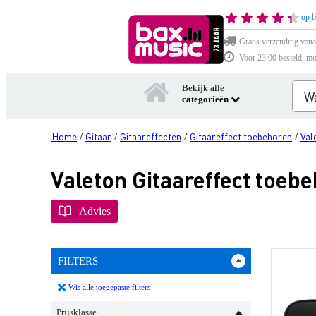
op b
Gratis verzending vana
Voor 23:00 besteld, mo
Bekijk alle
categorieën
Home
Gitaar
Gitaareffecten
Gitaareffect toebehoren
Val
/
/
/
/
Valeton Gitaareffect toeb
Advies
FILTERS
Wis alle toegepaste filters
Prijsklasse