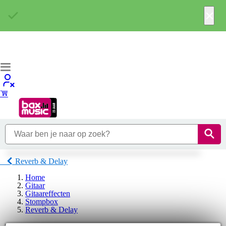
×
Reverb & Delay
Home
Gitaar
Gitaareffecten
Stompbox
Reverb & Delay