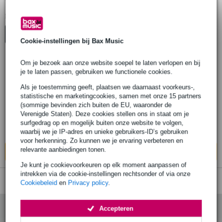
Valeton Reverb & Delay
1
Er is
product gevonden.
Top-10
Advies
Cookie-instellingen bij Bax Music
Om je bezoek aan onze website soepel te laten verlopen en bij
je te laten passen, gebruiken we functionele cookies.
Valeton Coral Verb II mini effectpedaal
met 16 reverb effecten
Als je toestemming geeft, plaatsen we daarnaast voorkeurs-,
statistische en marketingcookies, samen met onze 15 partners
(sommige bevinden zich buiten de EU, waaronder de
€ 83,-
Adviesprijs
€ 93,-
Verenigde Staten). Deze cookies stellen ons in staat om je
surfgedrag op en mogelijk buiten onze website te volgen,
Op voorraad bij de leverancier
waarbij we je IP-adres en unieke gebruikers-ID’s gebruiken
voor herkenning. Zo kunnen we je ervaring verbeteren en
relevante aanbiedingen tonen.
In mijn winkelwagen
Je kunt je cookievoorkeuren op elk moment aanpassen of
intrekken via de cookie-instellingen rechtsonder of via onze
Cookiebeleid
en
Privacy policy
.
Accepteren