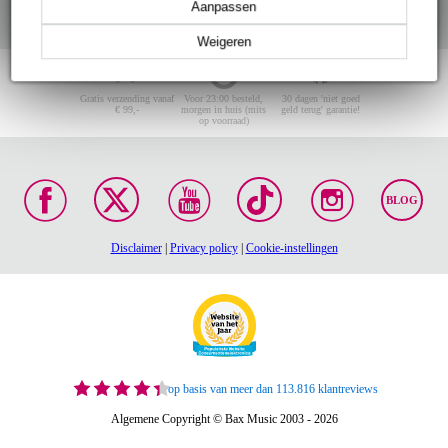
Aanpassen
Weigeren
Gratis verzending vanaf
Voor 23:00 besteld,
30 dagen 'niet goed
€ 99,-
morgen in huis (mits
geld terug' garantie!
op voorraad)
BLOG
Disclaimer
|
Privacy policy
|
Cookie-instellingen
op basis van meer dan 113.816 klantreviews
Algemene Copyright © Bax Music 2003 - 2026