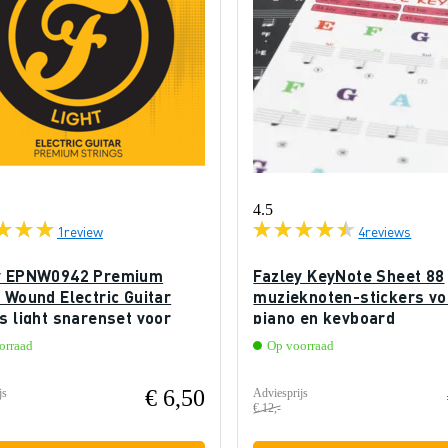
4.5
1
review
4
reviews
y EPNW0942 Premium
Fazley KeyNote Sheet 88
 Wound Electric Guitar
muzieknoten-stickers vo
s light snarenset voor
piano en keyboard
ische gitaar
orraad
Op voorraad
€ 6,50
js
Adviesprijs
€ 12,-