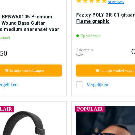
4
reviews
Fazley POLY GR-01 gitaa
y BPNW50105 Premium
Flame graphic
l Wound Bass Guitar
gs medium snarenset voor
ische basgitaar
Op voorraad
orraad
€
Adviesprijs
,50
€ 20,-
In mijn winkelwagen
In mijn winkelwagen
rgelijken
Vergelijken
LAIR
POPULAIR