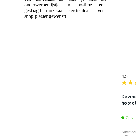
onderwerpenlijstje in no-time een
geslaagd muzikaal kerstcadeau. Veel
shop-plezier gewenst!
4.5
Devin
hoofd
Op vo
Adviespri