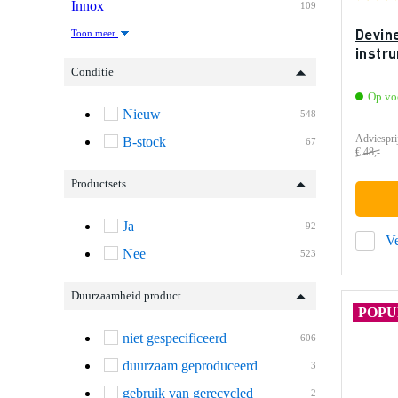
Innox
109
Devin
Toon meer
instr
Conditie
Op vo
Nieuw
548
Adviespri
B-stock
67
€ 48,-
Productsets
Ja
92
Ve
Nee
523
Duurzaamheid product
POPU
niet gespecificeerd
606
duurzaam geproduceerd
3
gebruik van gerecycled
2