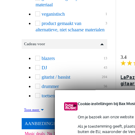
materiaal
veganistisch
1
product gemaakt van
3
alternatieve, niet schaarse materialen
Cadeau voor
3.4
blazers
13
DJ
43
LaPaz
gitarist / bassist
204
gitaar
drummer
56
toetsenist
150
+ Gr
Cookie-instellingen bij Bax Musi
Op vo
Toon meer
Om je bezoek aan onze website s
€ 79,
AANBIEDINGEN
Als je toestemming geeft, plaat
buiten de EU, waaronder de Vere
Music deals: Nu 10% Extra korting!