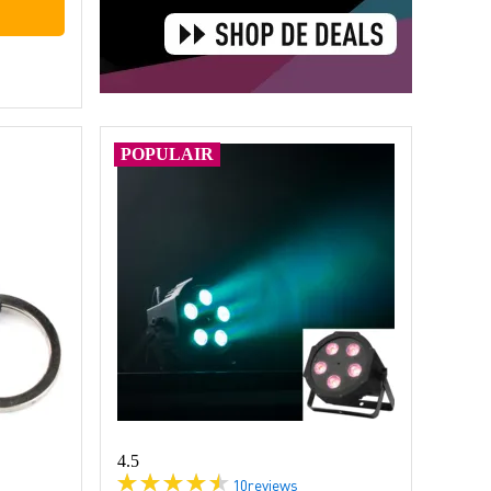
POPULAIR
4.5
10
reviews