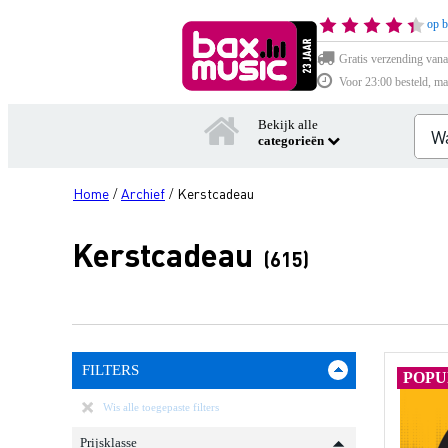
op b
Gratis verzending vana
Voor 23:00 besteld, ma
Bekijk alle
categorieën
Home
Archief
Kerstcadeau
/
/
Kerstcadeau
(615)
FILTERS
POPU
Wis alle toegepaste filters
Prijsklasse