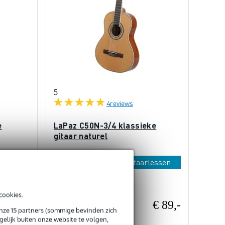
5
4
reviews
e
LaPaz C50N-3/4 klassieke
gitaar naturel
essen
+ Gratis 36 online gitaarlessen
Op voorraad
cookies.
€ 19,-
€ 89,-
Adviesprijs
onze 15 partners (sommige bevinden zich
€ 142,-
elijk buiten onze website te volgen,