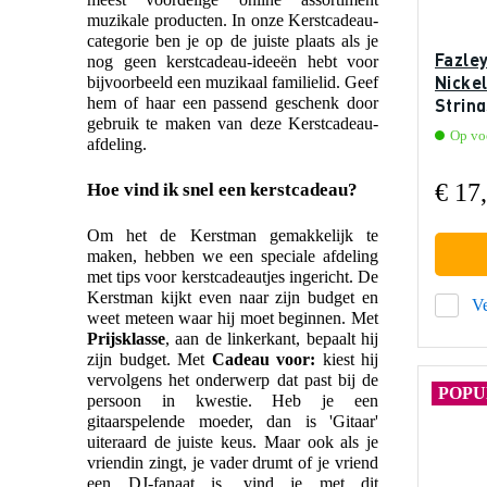
muzikale producten. In onze Kerstcadeau-
categorie ben je op de juiste plaats als je
Fazle
nog geen kerstcadeau-ideeën hebt voor
Nicke
bijvoorbeeld een muzikaal familielid. Geef
hem of haar een passend geschenk door
Strin
gebruik te maken van deze Kerstcadeau-
elektr
Op vo
afdeling.
€ 17
Hoe vind ik snel een kerstcadeau?
Om het de Kerstman gemakkelijk te
maken, hebben we een speciale afdeling
met tips voor kerstcadeautjes ingericht. De
Kerstman kijkt even naar zijn budget en
Ve
weet meteen waar hij moet beginnen. Met
Prijsklasse
, aan de linkerkant, bepaalt hij
zijn budget. Met
Cadeau voor:
kiest hij
vervolgens het onderwerp dat past bij de
POPU
persoon in kwestie. Heb je een
gitaarspelende moeder, dan is 'Gitaar'
uiteraard de juiste keus. Maar ook als je
vriendin zingt, je vader drumt of je vriend
een DJ-fanaat is, vind je met dit