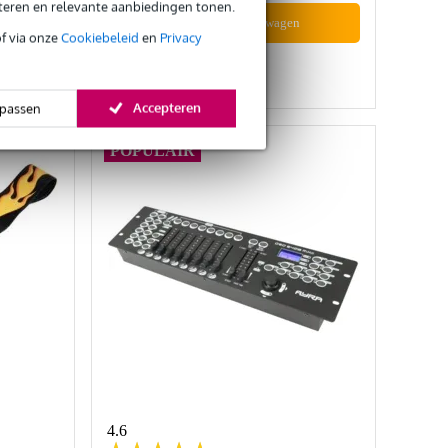
eteren en relevante aanbiedingen tonen.
In mijn winkelwagen
of via onze
Cookiebeleid
en
Privacy
Vergelijken
Accepteren
passen
POPULAIR
4.6