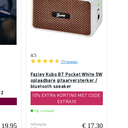
4.5
17
reviews
Fazley Kubo BT Pocket White 5W
oplaadbare gitaarversterker /
bluetooth speaker
12
10% EXTRA KORTING MET CODE:
EXTRA10
Op voorraad
 19,95
€ 17,30
Adviesprijs