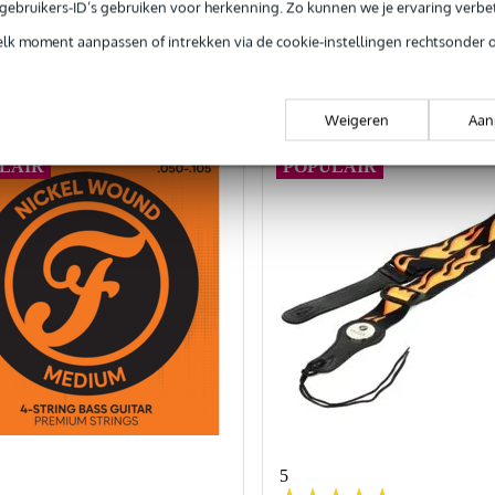
e gebruikers-ID’s gebruiken voor herkenning. Zo kunnen we je ervaring verb
In mijn winkelwagen
In mijn winkelwagen
elk moment aanpassen of intrekken via de cookie-instellingen rechtsonder 
rgelijken
Vergelijken
Weigeren
Aan
LAIR
POPULAIR
5