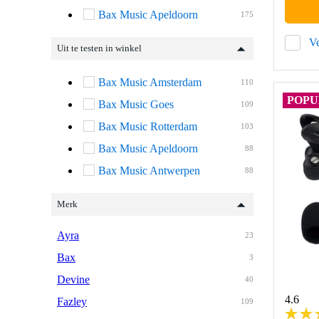
Bax Music Apeldoorn
175
Ve
Uit te testen in winkel
Bax Music Amsterdam
110
POPU
Bax Music Goes
109
Bax Music Rotterdam
103
Bax Music Apeldoorn
88
Bax Music Antwerpen
88
Merk
Ayra
23
Bax
3
Devine
40
4.6
Fazley
109