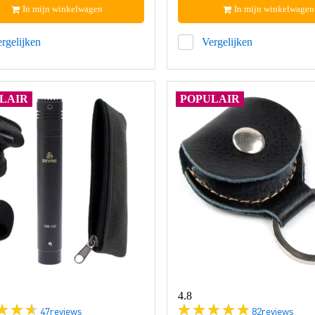
In mijn winkelwagen
In mijn winkelwagen
rgelijken
Vergelijken
LAIR
POPULAIR
4.8
47
reviews
82
reviews