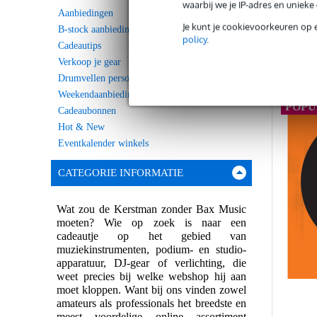
waarbij we je IP-adres en uniek
Aanbiedingen
Je kunt je cookievoorkeuren op 
B-stock aanbiedingen
policy
.
Cadeautips
Ve
Verkoop je gear
Drumvellen personaliseren
Weekendaanbieding
POPU
Cadeaubonnen
Hot & New
Eventkalender winkels
CATEGORIE INFORMATIE
Wat zou de Kerstman zonder Bax Music
moeten? Wie op zoek is naar een
cadeautje op het gebied van
muziekinstrumenten, podium- en studio-
apparatuur, DJ-gear of verlichting, die
weet precies bij welke webshop hij aan
moet kloppen. Want bij ons vinden zowel
amateurs als professionals het breedste en
meest voordelige online assortiment