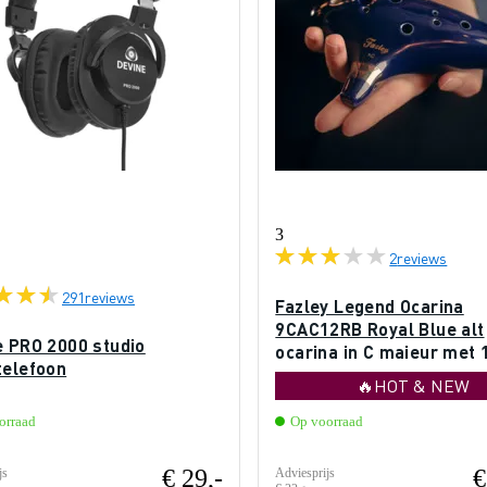
3
2
reviews
291
reviews
Fazley Legend Ocarina
9CAC12RB Royal Blue alt
e PRO 2000 studio
ocarina in C majeur met 
telefoon
vingergaten
🔥HOT & NEW
orraad
Op voorraad
€ 29,-
€
js
Adviesprijs