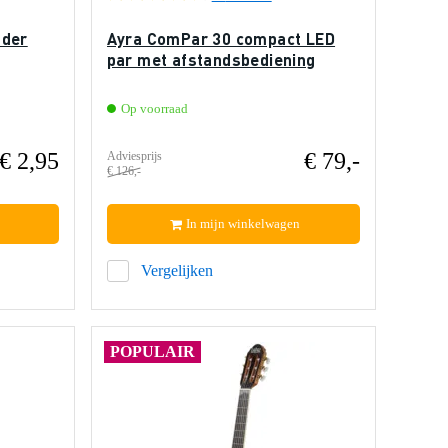
uder
Ayra ComPar 30 compact LED
par met afstandsbediening
Op voorraad
€ 2,95
€ 79,-
Adviesprijs
€ 126,-
In mijn winkelwagen
Vergelijken
POPULAIR