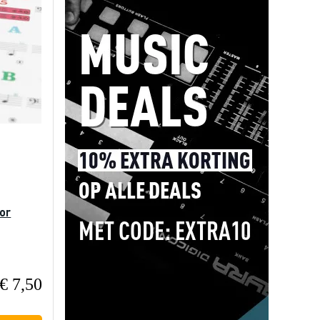
or
€ 7,50