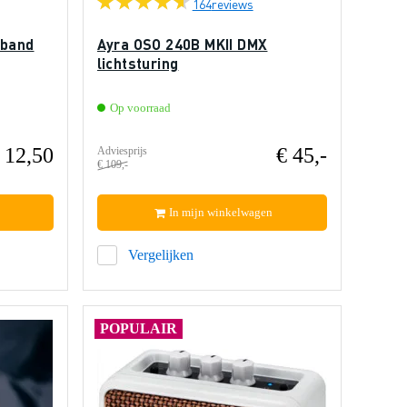
164
reviews
rband
Ayra OSO 240B MKII DMX
lichtsturing
Op voorraad
 12,50
€ 45,-
Adviesprijs
€ 109,-
In mijn winkelwagen
Vergelijken
POPULAIR