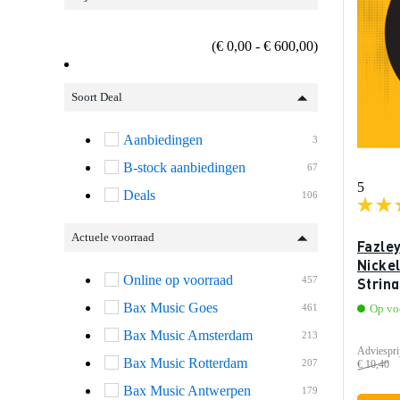
(€ 0,00 - € 600,00)
Soort Deal
Aanbiedingen
3
B-stock aanbiedingen
67
5
Deals
106
Actuele voorraad
Fazle
Nickel
Online op voorraad
457
String
elektr
Bax Music Goes
461
Op vo
Bax Music Amsterdam
213
Adviespri
Bax Music Rotterdam
207
€ 10,40
Bax Music Antwerpen
179