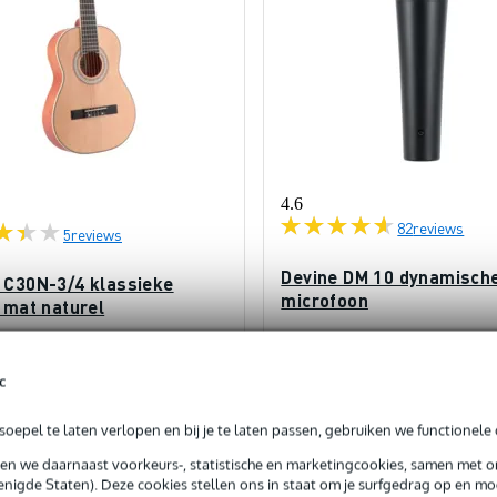
4.6
82
reviews
5
reviews
Devine DM 10 dynamisch
 C30N-3/4 klassieke
microfoon
 mat naturel
+ Gratis 24 online zangl
atis 36 online gitaarlessen
c
Op voorraad
orraad
oepel te laten verlopen en bij je te laten passen, gebruiken we functionele 
Adviesprijs
-
sen we daarnaast voorkeurs-, statistische en marketingcookies, samen met 
€ 30,-
nigde Staten). Deze cookies stellen ons in staat om je surfgedrag op en mog