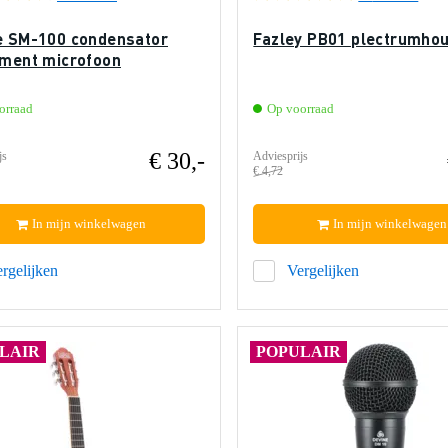
e SM-100 condensator
Fazley PB01 plectrumho
ument microfoon
orraad
Op voorraad
€ 30,-
js
Adviesprijs
€ 4,72
In mijn winkelwagen
In mijn winkelwagen
rgelijken
Vergelijken
LAIR
POPULAIR