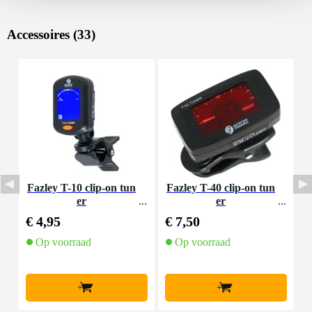
Accessoires (33)
Fazley T-10 clip-on tun
Fazley T-40 clip-on tun
F
er
er
a
€ 4,95
€ 7,50
€
Op voorraad
Op voorraad
+
+