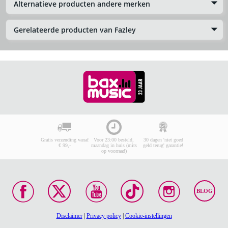
Alternatieve producten andere merken
Gerelateerde producten van Fazley
Gratis verzending vanaf
Voor 23:00 besteld,
30 dagen 'niet goed
€ 99,-
maandag in huis (mits
geld terug' garantie!
op voorraad)
BLOG
Disclaimer
|
Privacy policy
|
Cookie-instellingen