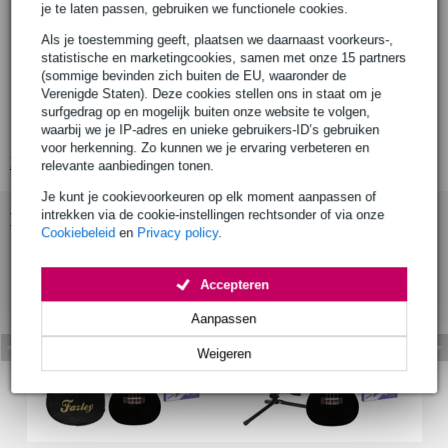
je te laten passen, gebruiken we functionele cookies.
afwerking: hoogglans
formaat: concert
Als je toestemming geeft, plaatsen we daarnaast voorkeurs-,
statistische en marketingcookies, samen met onze 15 partners
hals
(sommige bevinden zich buiten de EU, waaronder de
verbinding: gelijmd
Verenigde Staten). Deze cookies stellen ons in staat om je
materiaal: linde (basswood)
surfgedrag op en mogelijk buiten onze website te volgen,
afwerking: hoogglans
waarbij we je IP-adres en unieke gebruikers-ID’s gebruiken
voor herkenning. Zo kunnen we je ervaring verbeteren en
Bekijk alle productspecificaties
relevante aanbiedingen tonen.
Je kunt je cookievoorkeuren op elk moment aanpassen of
intrekken via de cookie-instellingen rechtsonder of via onze
Bekijk ook eens (2)
Cookiebeleid
en
Privacy policy
.
Accepteren
Aanpassen
Weigeren