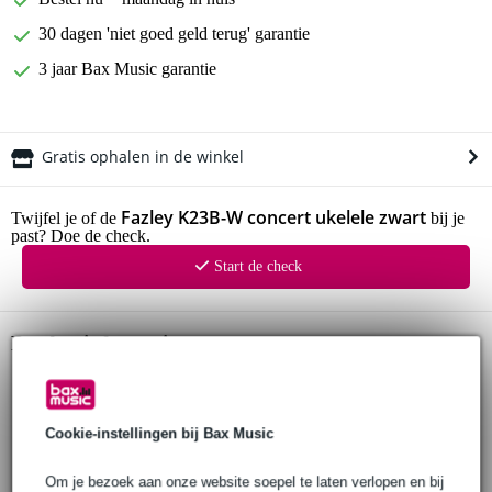
30 dagen 'niet goed geld terug' garantie
3 jaar Bax Music garantie
Gratis ophalen in de winkel
Fazley K23B-W concert ukelele zwart
Twijfel je of de
bij je
past? Doe de check.
Start de check
Productinformatie
Fazley ukelele
model: K23-W
kleur: zwart (black)
Cookie-instellingen bij Bax Music
body
materiaal: linde (basswood)
Om je bezoek aan onze website soepel te laten verlopen en bij