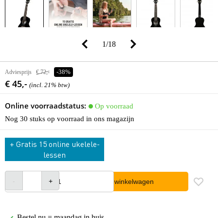
1
/
18
Adviesprijs
€ 72,-
-38%
€ 45,-
(incl. 21% btw)
Online voorraadstatus:
Op voorraad
Nog 30 stuks op voorraad in ons magazijn
+ Gratis 15 online ukelele-
lessen
In winkelwagen
Bestel nu = maandag in huis