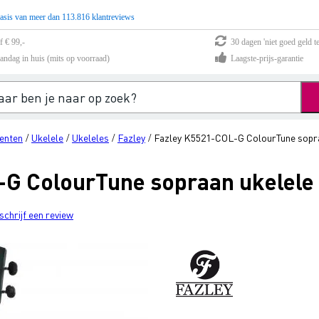
asis van meer dan 113.816 klantreviews
f € 99,-
30 dagen 'niet goed geld te
andag in huis (mits op voorraad)
Laagste-prijs-garantie
enten
Ukelele
Ukeleles
Fazley
Fazley K5521-COL-G ColourTune sopra
/
/
/
/
G ColourTune sopraan ukelele
schrijf een review