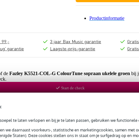
Productinformatie
 99,-
3 jaar Bax Music garantie
Grati
ug' garantie
Laagste-prijs-garantie
Grati
of de
Fazley K5521-COL-G ColourTune sopraan ukelele groen
bij 
ck.
Start de check
c
oepel te laten verlopen en bij je te laten passen, gebruiken we functionele 
sen we daarnaast voorkeurs-, statistische en marketingcookies, samen met 
nigde Staten). Deze cookies stellen ons in staat om je surfgedrag op en mog