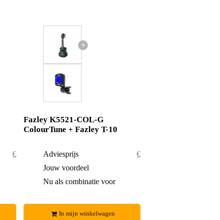
+
Fazley K5521-COL-G
ColourTune + Fazley T-10
€ 64,95
Adviesprijs
€ 59,95
€ 1,95
Jouw voordeel
€ 0,95
€ 63,-
Nu als combinatie voor
€ 59,-
In mijn winkelwagen