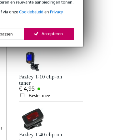
eteren en relevante aanbiedingen tonen.
of via onze
Cookiebeleid
en
Privacy
ANDEREN KOCHTEN
Accepteren
passen
OOK
Fazley T-10 clip-on
Innox IGS 12
tuner
ukelele of viool
€ 4,95
€ 9,10
stand
Bestel mee
Bestel mee
of
Fazley T-40 clip-on
Fazley KSTP