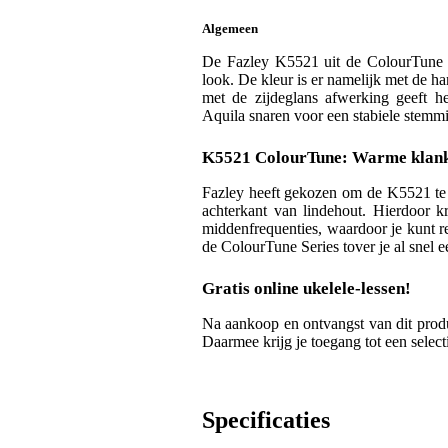
Algemeen
De Fazley K5521 uit de ColourTune Se
look. De kleur is er namelijk met de h
met de zijdeglans afwerking geeft het
Aquila snaren voor een stabiele stemm
K5521 ColourTune: Warme klan
Fazley heeft gekozen om de K5521 te 
achterkant van lindehout. Hierdoor k
middenfrequenties, waardoor je kunt r
de ColourTune Series tover je al snel e
Gratis online ukelele-lessen!
Na aankoop en ontvangst van dit prod
Daarmee krijg je toegang tot een selecti
Specificaties