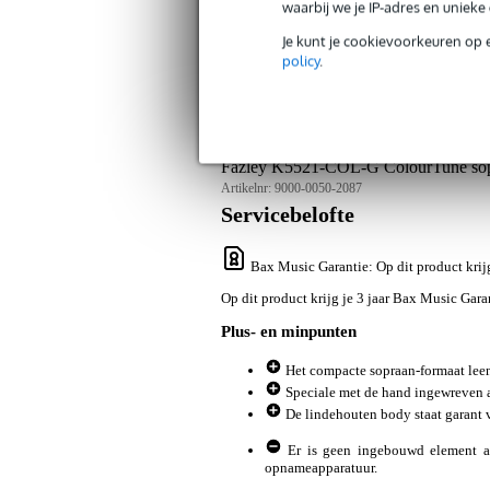
waarbij we je IP-adres en uniek
Je kunt je cookievoorkeuren op 
policy
.
Productinformatie
360° Foto
Revie
Fazley K5521-COL-G ColourTune sopr
Artikelnr:
9000-0050-2087
Servicebelofte
Bax Music Garantie
: Op dit product kri
Op dit product krijg je 3 jaar Bax Music Gara
Plus- en minpunten
Het compacte sopraan-formaat leen
Speciale met de hand ingewreven af
De lindehouten body staat garant 
Er is geen ingebouwd element aa
opnameapparatuur.