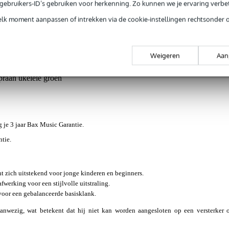
e gebruikers-ID’s gebruiken voor herkenning. Zo kunnen we je ervaring verb
elk moment aanpassen of intrekken via de cookie-instellingen rechtsonder 
Weigeren
Aan
ws
(17)
Nieuws en items (1)
aan ukelele groen
jg je 3 jaar Bax Music Garantie.
ntie.
t zich uitstekend voor jonge kinderen en beginners.
werking voor een stijlvolle uitstraling.
voor een gebalanceerde basisklank.
nwezig, wat betekent dat hij niet kan worden aangesloten op een versterker 