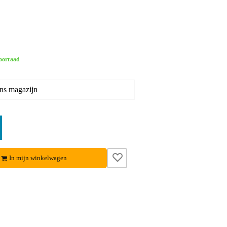
oorraad
ons magazijn
In mijn winkelwagen