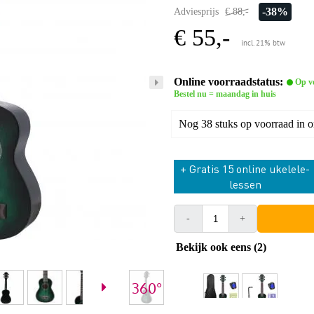
-38%
Adviesprijs
€ 88,-
€ 55,-
incl. 21% btw
Online voorraadstatus:
Op v
Bestel nu = maandag in huis
Nog 38 stuks op voorraad in 
+ Gratis 15 online ukelele-
lessen
-
+
Bekijk ook eens (2)