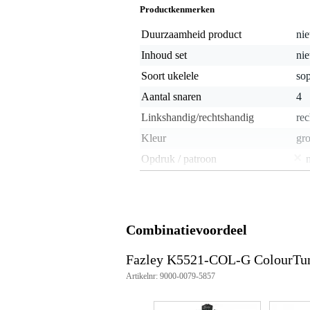
Productkenmerken
Duurzaamheid product
nie
Inhoud set
nie
Soort ukelele
so
Aantal snaren
4
Linkshandig/rechtshandig
rec
Kleur
gr
Opdruk / patroon
Klank ukelele
ge
Met element
Bodyconstructie
ge
Combinatievoordeel
Houtsoort top
li
Fazley K5521-COL-G ColourTu
Houtsoort zijkant
li
Artikelnr: 9000-0079-5857
Houtsoort achterkant
li