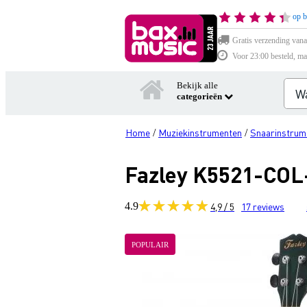
op b
Gratis verzending vana
Voor 23:00 besteld, ma
Bekijk alle
categorieën
Home
Muziekinstrumenten
Snaarinstrum
/
/
Fazley K5521-COL-
4.9
4,9 / 5
17
reviews
POPULAIR