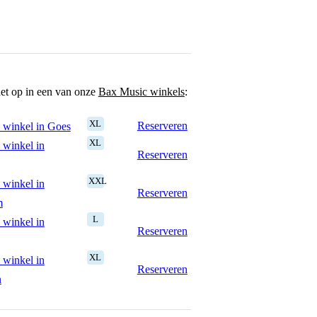
het op in een van onze
Bax Music winkels
:
XL
Reserveren
 winkel in Goes
XL
 winkel in
Reserveren
XXL
 winkel in
Reserveren
m
L
 winkel in
Reserveren
XL
 winkel in
Reserveren
n