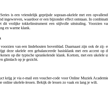
ries is een vriendelijk geprijsde sopraan-ukelele met een opvallend
and ingewreven, waardoor er een bijzonder effect ontstaan. In combinati
 dit vrolijke tokkelinstrument een stijlvolle uitstraling. Voorzien va
ing en warme klank.
k
voorzien van een lindehouten bovenblad. Daarnaast zijn ook de zij- e
rijgt deze ukelele een gebalanceerde basisklank met een accent op d
ekenen op die typische sprankelende klank. Kortom, met een ukelele ui
en glimlach op je gezicht.
uct krijg je via e-mail een voucher-code voor Online Muziek Academie
e online ukelele-lessen. Bekijk de lessen zo vaak en lang je wilt.