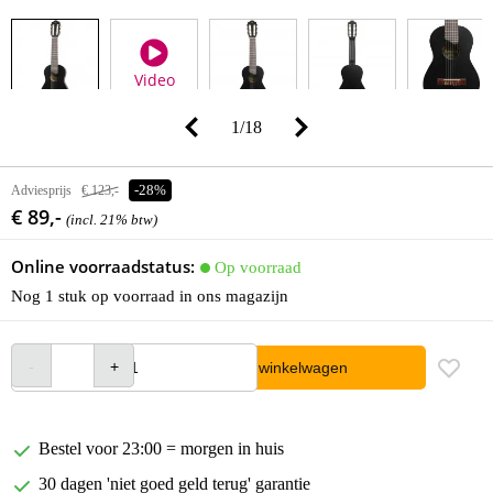
Video
1
/
18
Adviesprijs
€ 123,-
-28%
€ 89,-
(incl. 21% btw)
Online voorraadstatus:
Op voorraad
Nog 1 stuk op voorraad in ons magazijn
In winkelwagen
Bestel voor 23:00 = morgen in huis
30 dagen 'niet goed geld terug' garantie