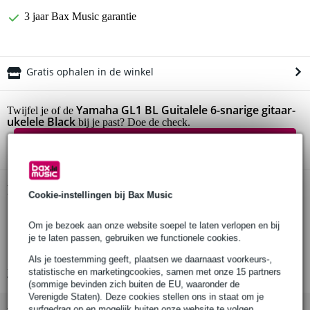
3 jaar Bax Music garantie
Gratis ophalen in de winkel
Yamaha GL1 BL Guitalele 6-snarige gitaar-
Twijfel je of de
ukelele Black
bij je past? Doe de check.
Start de check
Productinformatie
Cookie-instellingen bij Bax Music
compacte gitaar/ukelele combinatie (gitalele)
Om je bezoek aan onze website soepel te laten verlopen en bij
kleur: zwart
je te laten passen, gebruiken we functionele cookies.
body stijl: ¼ klassiek
Als je toestemming geeft, plaatsen we daarnaast voorkeurs-,
statistische en marketingcookies, samen met onze 15 partners
Bekijk alle productspecificaties
(sommige bevinden zich buiten de EU, waaronder de
Verenigde Staten). Deze cookies stellen ons in staat om je
surfgedrag op en mogelijk buiten onze website te volgen,