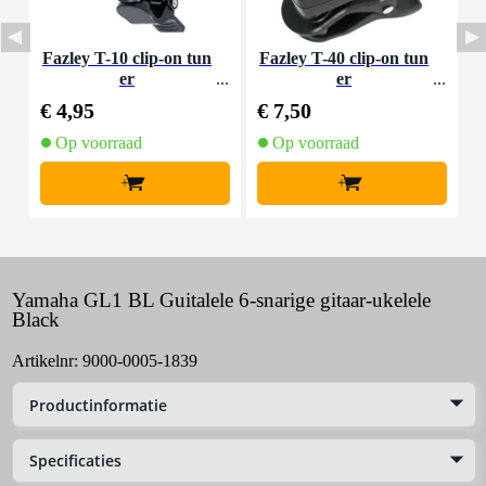
Fazley T-10 clip-on tun
Fazley T-40 clip-on tun
er
er
E
e
€ 4,95
€ 7,50
€
b
r
Op voorraad
Op voorraad
+
+
Yamaha GL1 BL Guitalele 6-snarige gitaar-ukelele
Black
Artikelnr:
9000-0005-1839
Productinformatie
Specificaties