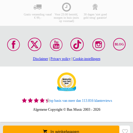
Gratis verzending vanaf
Voor 23:00 besteld,
30 dagen 'niet goed
€ 99,-
morgen in huis (mits
geld terug' garantie!
op voorraad)
BLOG
Disclaimer
|
Privacy policy
|
Cookie-instellingen
op basis van meer dan 113.816 klantreviews
Algemene Copyright © Bax Music 2003 - 2026
In winkelwagen