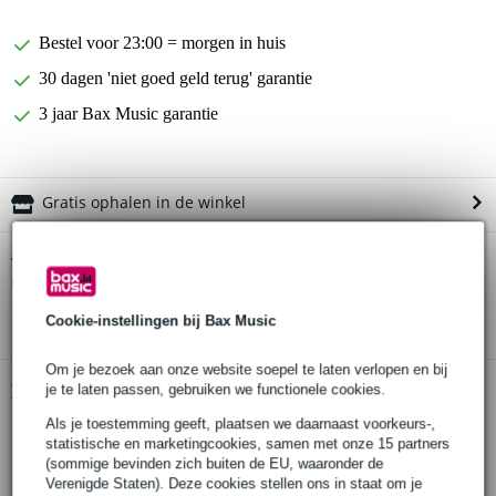
Bestel voor 23:00 = morgen in huis
30 dagen 'niet goed geld terug' garantie
3 jaar Bax Music garantie
Gratis ophalen in de winkel
Cascha HH 2312 Bamboo Natural sopraan
Twijfel je of de
ukelele set
bij je past? Doe de check.
Start de check
Cookie-instellingen bij Bax Music
Om je bezoek aan onze website soepel te laten verlopen en bij
Productinformatie
je te laten passen, gebruiken we functionele cookies.
Als je toestemming geeft, plaatsen we daarnaast voorkeurs-,
Cascha sopraan ukelele set
statistische en marketingcookies, samen met onze 15 partners
model: HH 2312
(sommige bevinden zich buiten de EU, waaronder de
serie: Bamboo
Verenigde Staten). Deze cookies stellen ons in staat om je