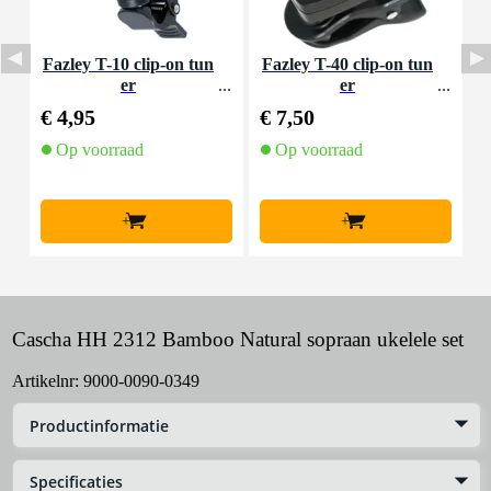
Fazley T-10 clip-on tun
Fazley T-40 clip-on tun
er
er
E
e
€ 4,95
€ 7,50
€
b
r
Op voorraad
Op voorraad
+
+
Cascha HH 2312 Bamboo Natural sopraan ukelele set
Artikelnr:
9000-0090-0349
Productinformatie
Specificaties