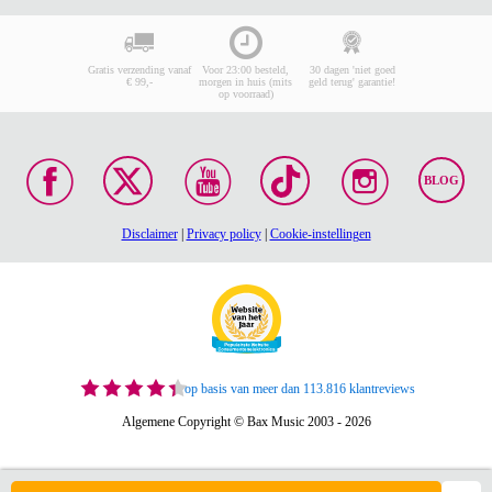
Gratis verzending vanaf
Voor 23:00 besteld,
30 dagen 'niet goed
€ 99,-
morgen in huis (mits
geld terug' garantie!
op voorraad)
BLOG
Disclaimer
|
Privacy policy
|
Cookie-instellingen
op basis van meer dan 113.816 klantreviews
Algemene Copyright © Bax Music 2003 - 2026