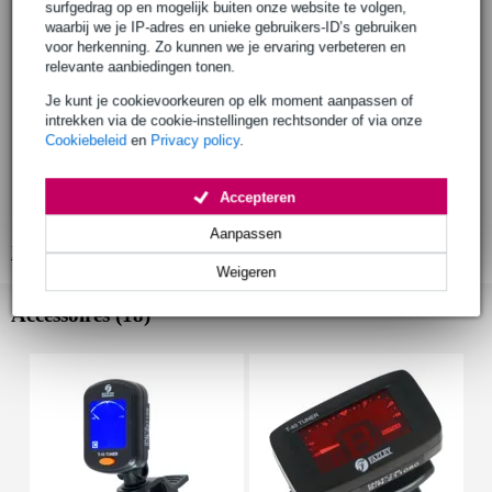
surfgedrag op en mogelijk buiten onze website te volgen,
kleur: naturel (natural)
waarbij we je IP-adres en unieke gebruikers-ID’s gebruiken
body
voor herkenning. Zo kunnen we je ervaring verbeteren en
formaat: sopraan, 21 inch (533 mm)
relevante aanbiedingen tonen.
bovenblad: bamboe (bamboo)
Je kunt je cookievoorkeuren op elk moment aanpassen of
zij- en achterkant: bamboe (bamboo)
intrekken via de cookie-instellingen rechtsonder of via onze
Cookiebeleid
en
Privacy policy
.
hals
verbinding: gelijmd
materiaal: bamboe (bamboo)
Accepteren
afwerking: zijdeglans mat (satin matt)
Aanpassen
Bekijk alle productspecificaties
Weigeren
Accessoires (18)