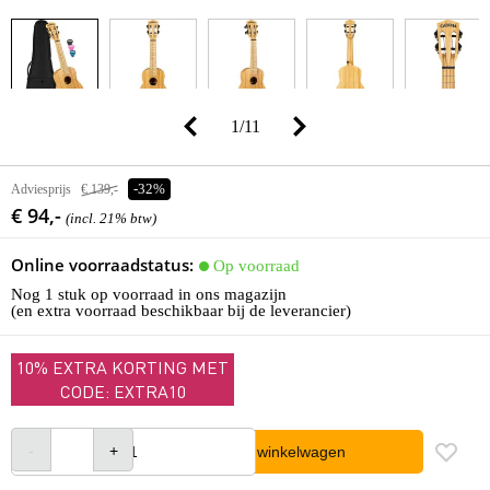
1
/
11
Adviesprijs
€ 139,-
-32%
€ 94,-
(incl. 21% btw)
Online voorraadstatus:
Op voorraad
Nog 1 stuk op voorraad in ons magazijn
(en extra voorraad beschikbaar bij de leverancier)
10% EXTRA KORTING MET
CODE: EXTRA10
In winkelwagen