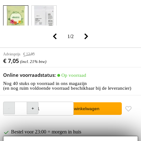
1
/
2
Adviesprijs
€ 12,95
€ 7,05
(incl. 21% btw)
Online voorraadstatus:
Op voorraad
Nog 40 stuks op voorraad in ons magazijn
(en nog ruim voldoende voorraad beschikbaar bij de leverancier)
In winkelwagen
Bestel voor 23:00 = morgen in huis