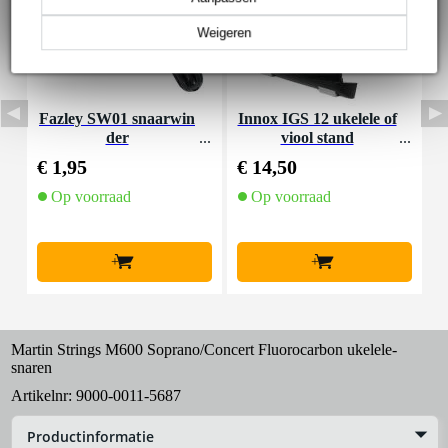
Weigeren
Fazley SW01 snaarwin
Innox IGS 12 ukelele of
der
viool stand
€ 1,95
€ 14,50
€
Op voorraad
Op voorraad
+
+
Martin Strings M600 Soprano/Concert Fluorocarbon ukelele-
snaren
Artikelnr:
9000-0011-5687
Productinformatie