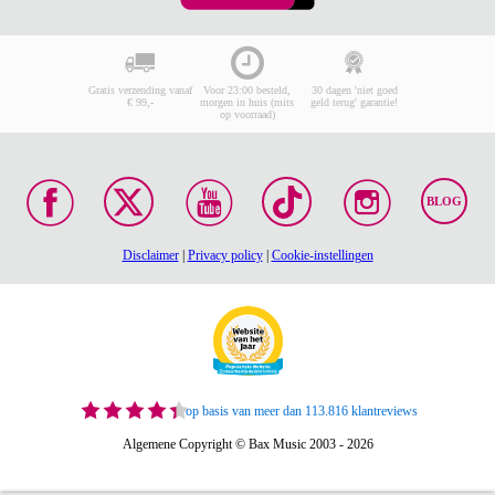
Gratis verzending vanaf
Voor 23:00 besteld,
30 dagen 'niet goed
€ 99,-
morgen in huis (mits
geld terug' garantie!
op voorraad)
BLOG
Disclaimer
|
Privacy policy
|
Cookie-instellingen
op basis van meer dan 113.816 klantreviews
Algemene Copyright © Bax Music 2003 - 2026