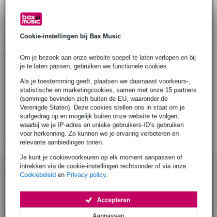
30 dagen 'niet goed geld terug' garantie
3 jaar Bax Music garantie
Cookie-instellingen bij Bax Music
Gratis ophalen in de winkel
Om je bezoek aan onze website soepel te laten verlopen en bij
je te laten passen, gebruiken we functionele cookies.
Productinformatie
Als je toestemming geeft, plaatsen we daarnaast voorkeurs-,
statistische en marketingcookies, samen met onze 15 partners
(sommige bevinden zich buiten de EU, waaronder de
snaren voor sopraan of concert ukelele
Verenigde Staten). Deze cookies stellen ons in staat om je
model: M600
surfgedrag op en mogelijk buiten onze website te volgen,
aantal snaren: 4
waarbij we je IP-adres en unieke gebruikers-ID’s gebruiken
voor herkenning. Zo kunnen we je ervaring verbeteren en
Bekijk alle productspecificaties
relevante aanbiedingen tonen.
Je kunt je cookievoorkeuren op elk moment aanpassen of
intrekken via de cookie-instellingen rechtsonder of via onze
Accessoires (8)
Cookiebeleid
en
Privacy policy
.
Accepteren
Aanpassen