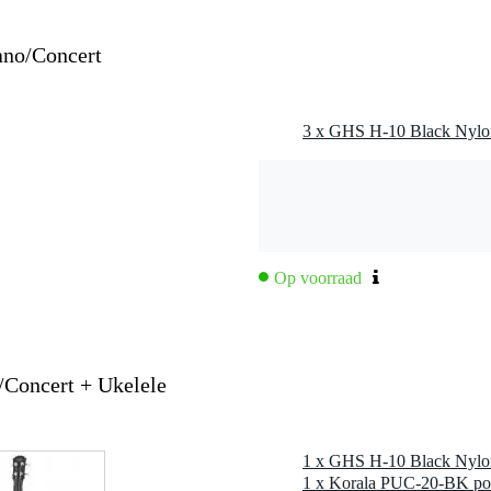
ano/Concert
Op voorraad
Concert + Ukelele
1 x Korala PUC-20-BK poly