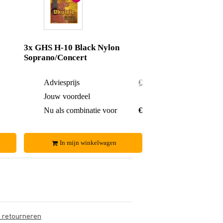
3x GHS H-10 Black Nylon
Soprano/Concert
€ 7,86
Adviesprijs
€ 11,79
€ 0,31
Jouw voordeel
€ 0,59
€ 7,55
Nu als combinatie voor
€ 11,20
In mijn winkelwagen
s retourneren