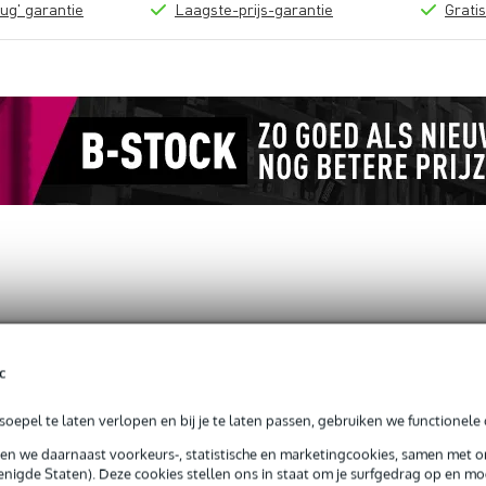
ug' garantie
Laagste-prijs-garantie
Grati
t snarenset voor ukelele
c
oepel te laten verlopen en bij je te laten passen, gebruiken we functionele 
sen we daarnaast voorkeurs-, statistische en marketingcookies, samen met 
g je alleen garantie op fabrieksfouten.
nigde Staten). Deze cookies stellen ons in staat om je surfgedrag op en mog