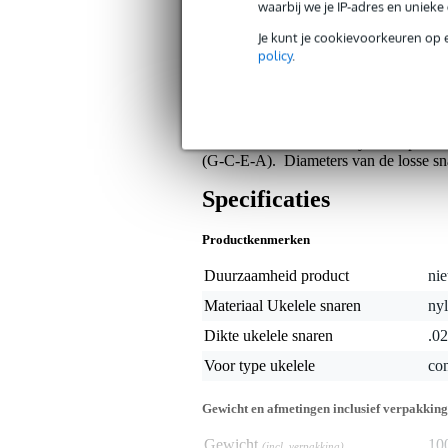
waarbij we je IP-adres en uniek
Op dit product krijg je alleen garantie op fab
Je kunt je cookievoorkeuren op 
policy
.
Algemeen
GHS H-10 Black Nylon Soprano/Con
nylonsnaar te leveren met een duidel
beginners als professionals en zijn ee
De GHS H-10 Black Nylon Soprano/Con
(G-C-E-A). Diameters van de losse snar
Specificaties
Productkenmerken
Duurzaamheid product
nie
Materiaal Ukelele snaren
ny
Dikte ukelele snaren
.02
Voor type ukelele
con
Gewicht en afmetingen inclusief verpakking
Gewicht
10
(incl. verpakking)