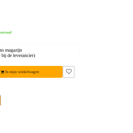
oorraad
ons magazijn
bij de leverancier)
In mijn winkelwagen