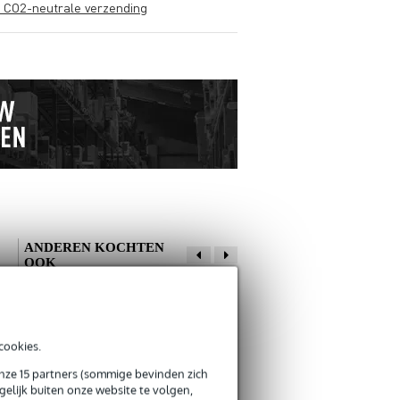
s CO2-neutrale verzending
ANDEREN KOCHTEN
OOK
Schrijf zelf een review
cookies.
Je naam
Danique
28 april 2020
onze 15 partners (sommige bevinden zich
Devine GIT 55
Bax Music
elijk buiten onze website te volgen,
PRO gitaarkabel
PickBox-12