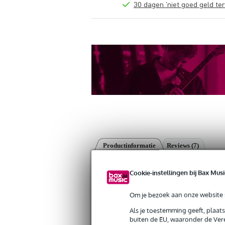
30 dagen 'niet goed geld ter
Productinformatie
Reviews
(7)
GHS H-10 Black Nylon Soprano/Concer
Cookie-instellingen bij Bax Musi
Artikelnr:
9000-0022-7416
Servicebelofte
Om je bezoek aan onze website s
Als je toestemming geeft, plaat
Bax Music Garantie
: Op dit product krij
buiten de EU, waaronder de Vere