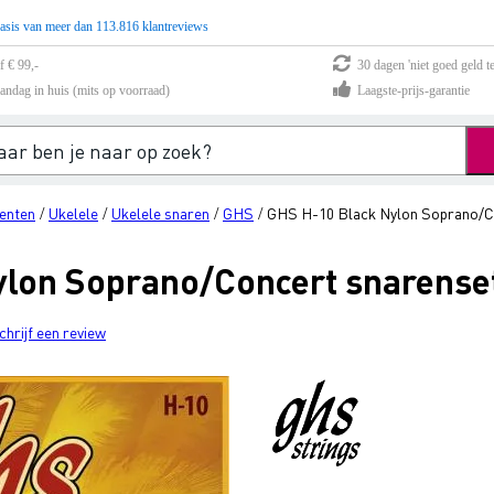
asis van meer dan 113.816 klantreviews
f € 99,-
30 dagen 'niet goed geld te
andag in huis (mits op voorraad)
Laagste-prijs-garantie
enten
Ukelele
Ukelele snaren
GHS
GHS H-10 Black Nylon Soprano/Co
/
/
/
/
lon Soprano/Concert snarenset
chrijf een review