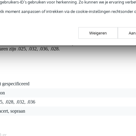
e gebruikers-ID’s gebruiken voor herkenning. Zo kunnen we je ervaring verb
rieksfouten.
elk moment aanpassen of intrekken via de cookie-instellingen rechtsonder 
cert snaren zijn ontworpen om het traditionele gevoel van ee
ijke, maar toch 'mellow' toon. Deze snaren zijn geschikt voor zowe
Weigeren
Aan
n goede keuze voor spelers die van een wat lagere snaarspanning houden
cert is een snarenset voor een sopraan-ukelele standaard stemmin
en zijn .025, .032, .036, .028.
t gespecificeerd
lon
5, .028, .032, .036
cert, sopraan
0 gr