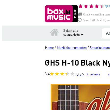
op b
Gratis verzending vana
Voor 23:00 besteld, ma
Bekijk alle
categorieën
Home
Muziekinstrumenten
Snaarinstrum
/
/
GHS H-10 Black Ny
3.4
3,4 / 5
7
reviews
s