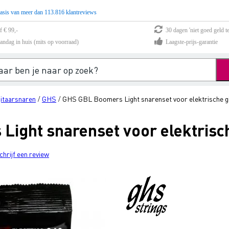
asis van meer dan 113.816 klantreviews
f € 99,-
30 dagen 'niet goed geld te
andag in huis (mits op voorraad)
Laagste-prijs-garantie
gitaarsnaren
GHS
GHS GBL Boomers Light snarenset voor elektrische g
/
/
ight snarenset voor elektrisch
chrijf een review