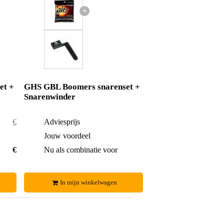
+
et +
GHS GBL Boomers snarenset +
Snarenwinder
€ 16,80
Adviesprijs
€ 8,85
€ 0,50
Jouw voordeel
€ 0,35
€ 16,30
Nu als combinatie voor
€ 8,50
In mijn winkelwagen