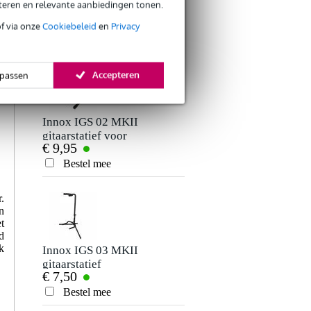
eteren en relevante aanbiedingen tonen.
ANDEREN KOCHTEN
of via onze
Cookiebeleid
en
Privacy
OOK
Accepteren
passen
Innox IGS 02 MKII
Fazley LETA
gitaarstatief voor
PGSW2-BLK brede
€ 9,95
€ 19,95
akoestische gitaar
gitaarband gevoerd
leder zwart
Bestel mee
Bestel mee
.
n
t
d
k
Innox IGS 03 MKII
D'Addario XLR8
gitaarstatief
String Lubricant &
€ 7,50
€ 9,90
Cleaner
Bestel mee
Bestel mee