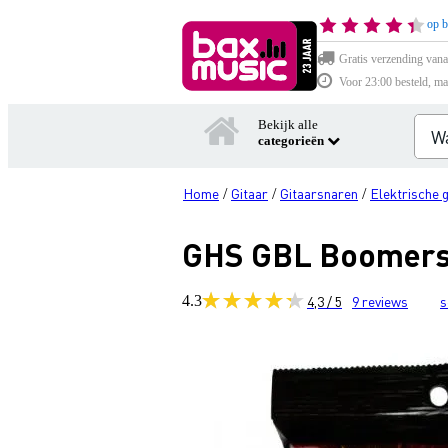
op b
Gratis verzending vana
Voor 23:00 besteld, ma
Bekijk alle
categorieën
Home
Gitaar
Gitaarsnaren
Elektrische 
/
/
/
GHS GBL Boomers L
4.3
4,3 / 5
9
reviews
s