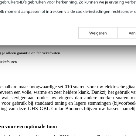
e gebruikers-ID’s gebruiken voor herkenning. Zo kunnen we je ervaring verb
elk moment aanpassen of intrekken via de cookie-instellingen rechtsonder 
ews
(9)
 elektrische gitaar
Weigeren
Aan
g je alleen garantie op fabrieksfouten.
rieksfouten.
albare maar hoogwaardige set 010 snaren voor uw elektrische gitaar
veren een volle, warme en zeer heldere klank. Dankzij het gebruik va
n wat steviger aan onder uw vingers dan andere merken snaren me
al voor gebruik bij standaard tuning en lagere stemmingen (bijvoorbeel
ning van deze GHS GBL Guitar Boomers blijven uw bassen namelij
n voor een optimale toon