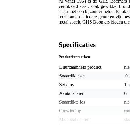
Al vanaf 1964 is de GHS Boomers se
vernikkeld staal, strak gewikkeld ron
snaar met een bijzonder helder karak
muzikanten in iedere genre en zijn bes
metal speelt, GHS Boomers bieden u e
Specificaties
Productkenmerken
Duurzaamheid product
nie
Snaardikte set
.01
Set / los
1 s
Aantal snaren
6
Snaardikte los
nie
Omwinding
ro
Materiaal snaren
sta
Toonhoogte losse snaar
nie