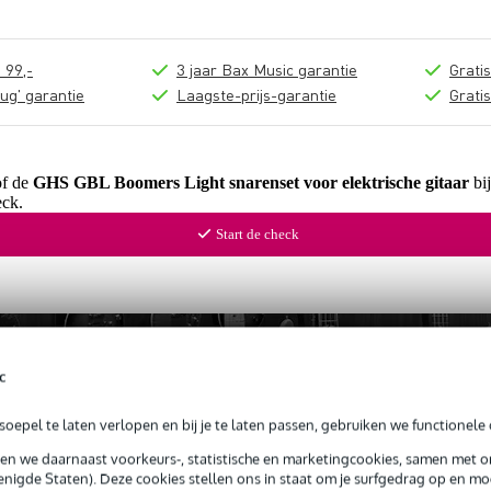
 99,-
3 jaar Bax Music garantie
Grati
ug' garantie
Laagste-prijs-garantie
Grati
of de
GHS GBL Boomers Light snarenset voor elektrische gitaar
bij
ck.
Start de check
c
oepel te laten verlopen en bij je te laten passen, gebruiken we functionele 
sen we daarnaast voorkeurs-, statistische en marketingcookies, samen met 
nigde Staten). Deze cookies stellen ons in staat om je surfgedrag op en mog