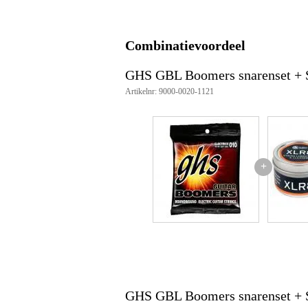
Voorzien van coating
Omwonden G-snaar
Combinatievoordeel
Gewicht en afmetingen inclusief verpakking
GHS GBL Boomers snarenset + S
Gewicht
10
Artikelnr: 9000-0020-1121
(incl. verpakking)
Afmeting
11,
(incl. verpakking)
Productspecificaties
set van 6 snaren
+
geschikt voor: elektrische gitare
materiaal: roestvrij staal en verni
hardere metalen voor een stevige
snaarspanning: light
maten: .010 - .013 - .017 - .026
GHS GBL Boomers snarenset + 