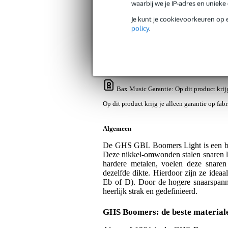
waarbij we je IP-adres en uniek
Je kunt je cookievoorkeuren op 
Productinformatie
Video's (1)
Revi
policy
.
GHS GBL Boomers Light snarenset voor
Artikelnr:
ABM-CGHGBL
Servicebelofte
Bax Music Garantie
: Op dit product krij
Op dit product krijg je alleen garantie op fab
Algemeen
De GHS GBL Boomers Light is een beta
Deze nikkel-omwonden stalen snaren le
hardere metalen, voelen deze snare
dezelfde dikte. Hierdoor zijn ze idea
Eb of D). Door de hogere snaarspan
heerlijk strak en gedefinieerd.
GHS Boomers: de beste materiale