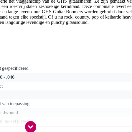
rie het vlaggenschip van de GHS gitaarsnaren. Ze zijn gemaakt va
d een roestvrij stalen zeshoekige kerndraad. Deze combinatie levert ee
ter en lange levensduur. GHS Guitar Boomers worden gebruikt door vel
tand tegen elke speelstijl. Of u nu rock, country, pop of keiharde heav
en langdurige levendige en punchy gitaarsound.
t gespecificeerd
0 - .046
et
t van toepassing
undwound
al, nickel plated
t van toepassing