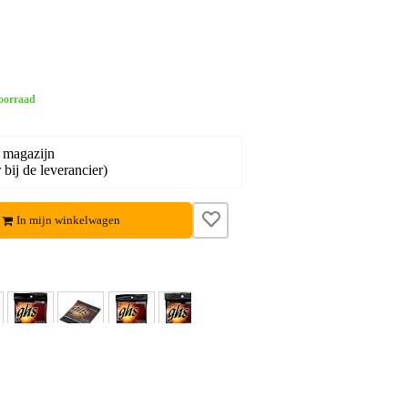
oorraad
 magazijn
bij de leverancier)
In mijn winkelwagen