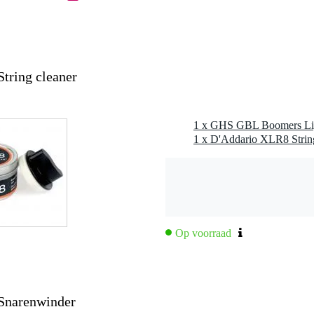
nee
nee
tring cleaner
0 gr
0 x 10,0 x 0,5 cm
1 x D'Addario XLR8 Strin
n
kkeld staal
re en solide feel
w - .036w - .046w
Op voorraad
Snarenwinder