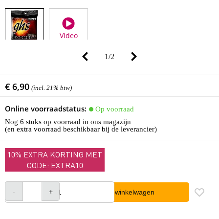
Video
1
/
2
€ 6,90
(incl. 21% btw)
Online voorraadstatus:
Op voorraad
Nog 6 stuks op voorraad in ons magazijn
(en extra voorraad beschikbaar bij de leverancier)
10% EXTRA KORTING MET
CODE: EXTRA10
In winkelwagen