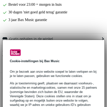
Bestel voor 23:00 = morgen in huis
30 dagen 'niet goed geld terug' garantie
3 jaar Bax Music garantie
Gratis ophalen in de winkel
GHS GBTNT Boomers Thin-Thick snarenset
Twijfel je of de
voor elektrische gitaar
bij je past? Doe de check.
Cookie-instellingen bij Bax Music
Start de check
Om je bezoek aan onze website soepel te laten verlopen en bij
je te laten passen, gebruiken we functionele cookies.
Productinformatie
Als je toestemming geeft, plaatsen we daarnaast voorkeurs-,
statistische en marketingcookies, samen met onze 15 partners
set van 6 snaren
(sommige bevinden zich buiten de EU, waaronder de
geschikt voor: elektrische gitaren
Verenigde Staten). Deze cookies stellen ons in staat om je
materiaal: roestvrij staal en vernikkeld staal
surfgedrag op en mogelijk buiten onze website te volgen,
waarbij we je IP-adres en unieke gebruikers-ID’s gebruiken