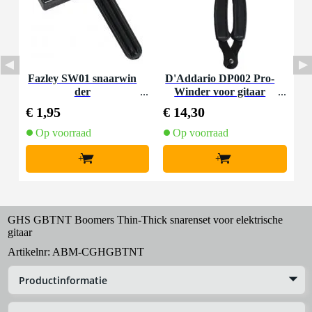
Fazley SW01 snaarwin
D'Addario DP002 Pro-
der
Winder voor gitaar
€ 1,95
€ 14,30
Op voorraad
Op voorraad
+
+
GHS GBTNT Boomers Thin-Thick snarenset voor elektrische
gitaar
Artikelnr:
ABM-CGHGBTNT
Productinformatie