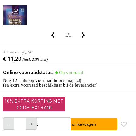
1
/
1
Adviesprijs
€ 17,10
€ 11,20
(incl. 21% btw)
Online voorraadstatus:
Op voorraad
Nog 12 stuks op voorraad in ons magazijn
(en extra voorraad beschikbaar bij de leverancier)
10% EXTRA KORTING MET
CODE: EXTRA10
In winkelwagen