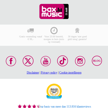
Gratis verzending vanaf
Voor 23:00 besteld,
30 dagen 'niet goed
€ 99,-
morgen in huis (mits
geld terug' garantie!
op voorraad)
BLOG
Disclaimer
|
Privacy policy
|
Cookie-instellingen
op basis van meer dan 113.816 klantreviews