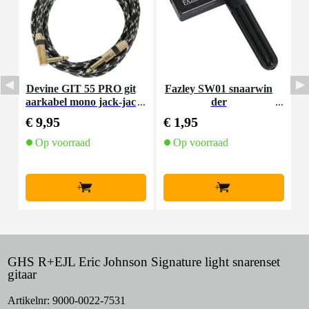
Devine GIT 55 PRO git
Fazley SW01 snaarwin
D
aarkabel mono jack-jac
der
k haaks 5.5 meter
€ 9,95
€ 1,95
€
Op voorraad
Op voorraad
+
+
GHS R+EJL Eric Johnson Signature light snarenset
gitaar
Artikelnr:
9000-0022-7531