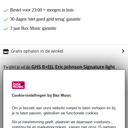
Bestel voor 23:00 = morgen in huis
30 dagen 'niet goed geld terug' garantie
3 jaar Bax Music garantie
Gratis ophalen in de winkel
GHS R+EJL Eric Johnson Signature light
Twijfel je of de
snarenset gitaar
bij je past? Doe de check.
Start de check
Cookie-instellingen bij Bax Music
Productinformatie
Om je bezoek aan onze website soepel te laten verlopen en bij
snarenset voor elektrische gitaar
je te laten passen, gebruiken we functionele cookies.
nickel roundwound
Als je toestemming geeft, plaatsen we daarnaast voorkeurs-,
heldere klank
statistische en marketingcookies, samen met onze 15 partners