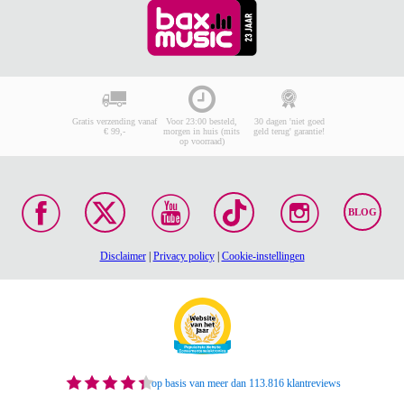
Gratis verzending vanaf
Voor 23:00 besteld,
30 dagen 'niet goed
€ 99,-
morgen in huis (mits
geld terug' garantie!
op voorraad)
BLOG
Disclaimer
|
Privacy policy
|
Cookie-instellingen
op basis van meer dan 113.816 klantreviews