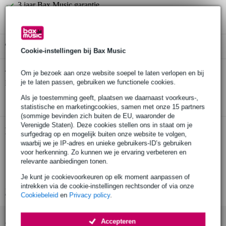
3 jaar Bax Music garantie
Gratis ophalen in de winkel
Cookie-instellingen bij Bax Music
Dunlop 741 Capo - Slide Converter
Om je bezoek aan onze website soepel te laten verlopen en bij
Twijfel je of de
bij je
past? Doe de check.
je te laten passen, gebruiken we functionele cookies.
Start de check
Als je toestemming geeft, plaatsen we daarnaast voorkeurs-,
statistische en marketingcookies, samen met onze 15 partners
(sommige bevinden zich buiten de EU, waaronder de
Verenigde Staten). Deze cookies stellen ons in staat om je
Productinformatie
surfgedrag op en mogelijk buiten onze website te volgen,
waarbij we je IP-adres en unieke gebruikers-ID’s gebruiken
snaarverhoger voor slide-spel zonder fret-geratel
voor herkenning. Zo kunnen we je ervaring verbeteren en
relevante aanbiedingen tonen.
geschikt voor elektrische en akoestische gitaar
tevens te gebruiken als capo
Je kunt je cookievoorkeuren op elk moment aanpassen of
intrekken via de cookie-instellingen rechtsonder of via onze
Bekijk alle productspecificaties
Cookiebeleid
en
Privacy policy
.
Accessoires (3)
Accepteren