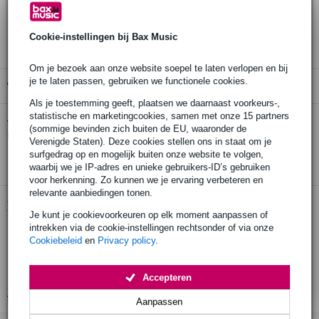
30 dagen 'niet goed geld terug' garantie
3 jaar Bax Music garantie
Cookie-instellingen bij Bax Music
Om je bezoek aan onze website soepel te laten verlopen en bij
je te laten passen, gebruiken we functionele cookies.
Gratis ophalen in de winkel
Als je toestemming geeft, plaatsen we daarnaast voorkeurs-,
statistische en marketingcookies, samen met onze 15 partners
Dunlop 88B Classical Trigger capo voor
Twijfel je of de
(sommige bevinden zich buiten de EU, waaronder de
klassieke gitaar zwart
bij je past? Doe de check.
Verenigde Staten). Deze cookies stellen ons in staat om je
surfgedrag op en mogelijk buiten onze website te volgen,
Start de check
waarbij we je IP-adres en unieke gebruikers-ID’s gebruiken
voor herkenning. Zo kunnen we je ervaring verbeteren en
relevante aanbiedingen tonen.
Productinformatie
Je kunt je cookievoorkeuren op elk moment aanpassen of
intrekken via de cookie-instellingen rechtsonder of via onze
capo voor klassieke gitaar
Cookiebeleid
en
Privacy policy
.
kleur: zwart
voor platte toets (alle klassieke gitaren)
Accepteren
Bekijk alle productspecificaties
Aanpassen