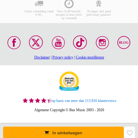
Gratis verzending vanaf
Voor 23:00 besteld,
30 dagen 'niet goed
€ 99,-
morgen in huis (mits
geld terug' garantie!
op voorraad)
BLOG
Disclaimer
|
Privacy policy
|
Cookie-instellingen
op basis van meer dan 113.816 klantreviews
Algemene Copyright © Bax Music 2003 - 2026
In winkelwagen