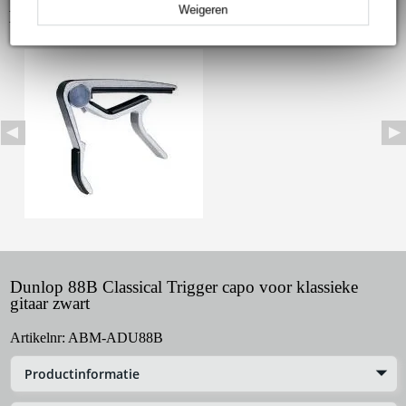
Weigeren
Bekijk ook eens (1)
Dunlop 88B Classical Trigger capo voor klassieke
gitaar zwart
Artikelnr:
ABM-ADU88B
Productinformatie