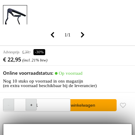
1
/
1
Adviesprijs
€ 33,-
-30%
€ 22,95
(incl. 21% btw)
Online voorraadstatus:
Op voorraad
Nog 10 stuks op voorraad in ons magazijn
(en extra voorraad beschikbaar bij de leverancier)
In winkelwagen
Bestel voor 23:00 = morgen in huis