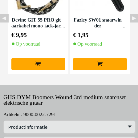
Devine GIT 55 PRO git
Fazley SW01 snaarwin
D
aarkabel mono jack-jac
der
k haaks 5.5 meter
€ 9,95
€ 1,95
€
Op voorraad
Op voorraad
+
+
GHS DYM Boomers Wound 3rd medium snarenset
elektrische gitaar
Artikelnr:
9000-0022-7291
Productinformatie