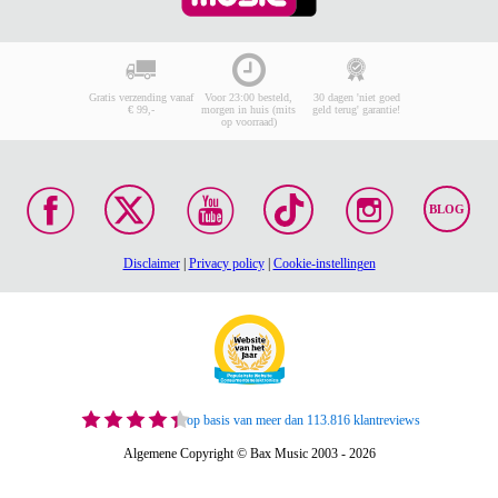
Gratis verzending vanaf
Voor 23:00 besteld,
30 dagen 'niet goed
€ 99,-
morgen in huis (mits
geld terug' garantie!
op voorraad)
BLOG
Disclaimer
|
Privacy policy
|
Cookie-instellingen
op basis van meer dan 113.816 klantreviews
Algemene Copyright © Bax Music 2003 - 2026