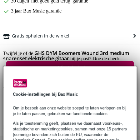
30 dagen 'niet goed geld terug' garantie
3 jaar Bax Music garantie
Gratis ophalen in de winkel
GHS DYM Boomers Wound 3rd medium
Twijfel je of de
snarenset elektrische gitaar
bij je past? Doe de check.
Start de check
Productinformatie
Cookie-instellingen bij Bax Music
snarenset voor elektrische gitaar
Om je bezoek aan onze website soepel te laten verlopen en bij
nickel plated steel roundwound
je te laten passen, gebruiken we functionele cookies.
heldere klank
Als je toestemming geeft, plaatsen we daarnaast voorkeurs-,
Bekijk alle productspecificaties
statistische en marketingcookies, samen met onze 15 partners
(sommige bevinden zich buiten de EU, waaronder de