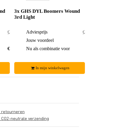
nd
3x GHS DYL Boomers Wound
3rd Light
€ 17,80
Adviesprijs
€ 26,70
€ 0,55
Jouw voordeel
€ 0,70
€ 17,25
Nu als combinatie voor
€ 26,-
In mijn winkelwagen
s retourneren
s CO2-neutrale verzending