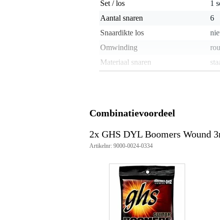
Set / los
1 s
Aantal snaren
6
Snaardikte los
nie
Omwinding
ro
Materiaal snaren
sta
Toonhoogte losse snaar
nie
Voorzien van coating
Omwonden G-snaar
j
Combinatievoordeel
Gewicht en afmetingen inclusief verpakking
2x GHS DYL Boomers Wound 3r
Gewicht
40 
Artikelnr: 9000-0024-0334
(incl. verpakking)
Afmeting
14,
(incl. verpakking)
Productspecificaties
snarenset voor elektrische gitaar
nickel plated steel roundwound
heldere klank