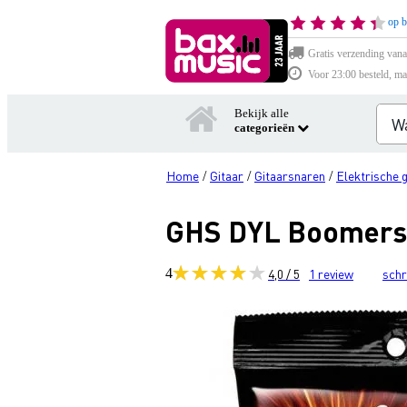
op b
Gratis verzending vana
Voor 23:00 besteld, ma
Bekijk alle
categorieën
Home
Gitaar
Gitaarsnaren
Elektrische 
/
/
/
GHS DYL Boomers W
4
4,0 / 5
1
review
schr