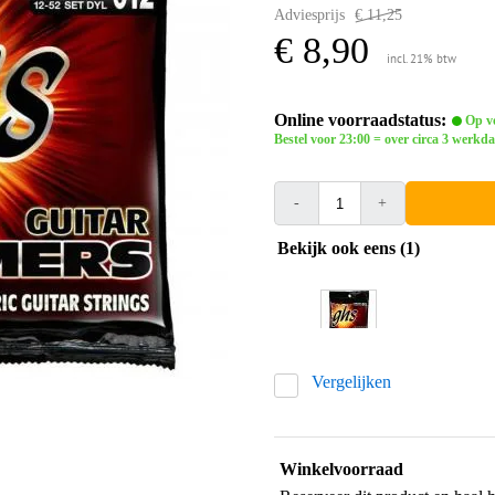
Adviesprijs
€ 11,25
€ 8,90
incl. 21% btw
Online voorraadstatus:
Op vo
Bestel voor 23:00 = over circa 3 werkda
-
+
Bekijk ook eens (1)
Vergelijken
Winkelvoorraad