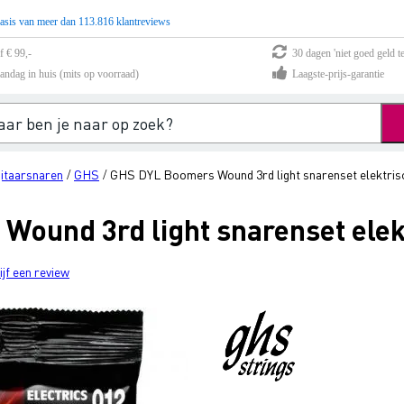
asis van meer dan 113.816 klantreviews
f € 99,-
30 dagen 'niet goed geld te
andag in huis (mits op voorraad)
Laagste-prijs-garantie
gitaarsnaren
GHS
GHS DYL Boomers Wound 3rd light snarenset elektrisc
/
/
ound 3rd light snarenset elekt
ijf een review