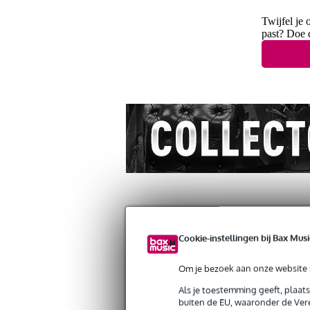
Twijfel je 
past? Doe 
Cookie-instellingen bij Bax Musi
Productinformatie
Reviews
(1)
Om je bezoek aan onze website s
GHS DYL Boomers Wound 3rd light snar
Artikelnr:
9000-0022-7288
Als je toestemming geeft, plaat
buiten de EU, waaronder de Vere
Servicebelofte