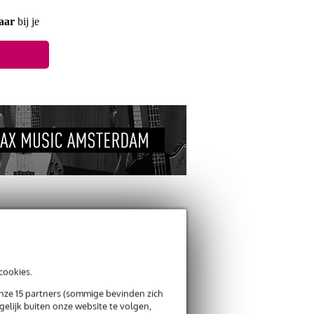
aar
bij je
ANDEREN KOCHTEN
OOK
cookies.
Schrijf zelf een review
onze 15 partners (sommige bevinden zich
elijk buiten onze website te volgen,