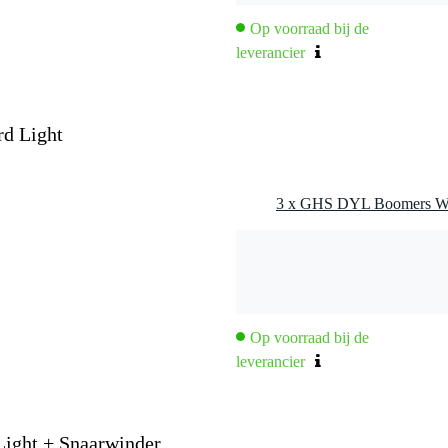
-D-G-B-E
5, .024, 0.32, .040, .052.
Op voorraad bij de
leverancier
d Light
Op voorraad bij de
leverancier
ght + Snaarwinder