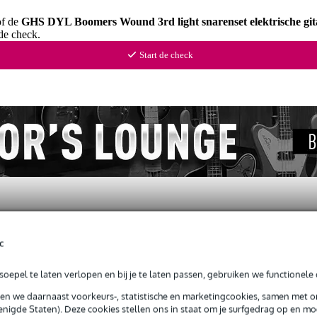
of de
GHS DYL Boomers Wound 3rd light snarenset elektrische git
de check.
Start de check
c
oepel te laten verlopen en bij je te laten passen, gebruiken we functionele 
enset elektrische gitaar
sen we daarnaast voorkeurs-, statistische en marketingcookies, samen met 
nigde Staten). Deze cookies stellen ons in staat om je surfgedrag op en mog