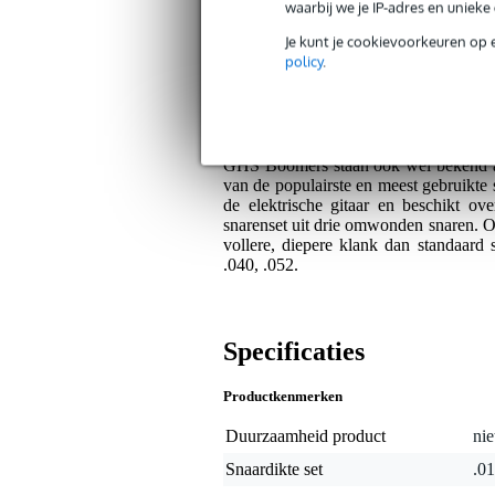
waarbij we je IP-adres en uniek
Je kunt je cookievoorkeuren op 
Bax Music Garantie
: Op dit product krij
policy
.
Op dit product krijg je alleen garantie op fab
Algemeen
GHS Boomers staan ook wel bekend als
van de populairste en meest gebruik
de elektrische gitaar en beschikt o
snarenset uit drie omwonden snaren.
vollere, diepere klank dan standaard 
.040, .052.
Specificaties
Productkenmerken
Duurzaamheid product
nie
Snaardikte set
.01