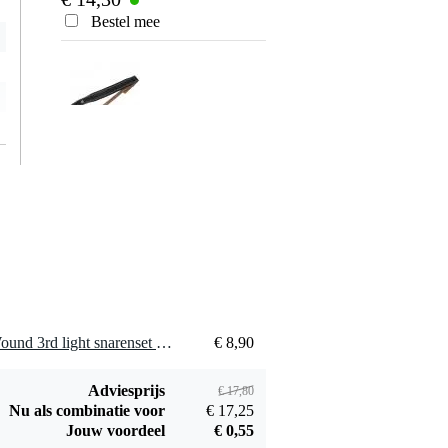
gitaar
Bestel mee
Bestel mee
Fazley LETA
Ernie Ball 4118
PGSW2-BLK brede
Power Peg
€ 19,95
€ 23,40
gitaarband gevoerd
elektrische
leder zwart
snarenwinder
Bestel mee
Bestel mee
Dunlop 220
Hercules Stands
2 x GHS DYL Boomers Wound 3rd light snarenset elektrische gitaar
€ 8,90
verchroomd stalen
GS200B gitaar en
€ 13,90
€ 19,85
slide 19x22x60mm
bas standaard
Adviesprijs
Bestel mee
Bestel mee
€ 17,80
Nu als combinatie voor
€ 17,25
Jouw voordeel
€ 0,55