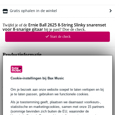
Gratis ophalen in de winkel
Ernie Ball 2625 8-String Slinky snarenset
Twijfel je of de
voor 8-snarige gitaar
bij je past? Doe de check.
Start de check
Productinformatie
set van 8 snaren
geschikt voor: 8-snarige elektrische gitaar
materiaal: gehard vertind koolstofstaal, nikkel omwonden staal
Cookie-instellingen bij Bax Music
Bekijk alle productspecificaties
Om je bezoek aan onze website soepel te laten verlopen en bij
je te laten passen, gebruiken we functionele cookies.
Bekijk ook eens (4)
Als je toestemming geeft, plaatsen we daarnaast voorkeurs-,
statistische en marketingcookies, samen met onze 15 partners
(sommige bevinden zich buiten de EU, waaronder de