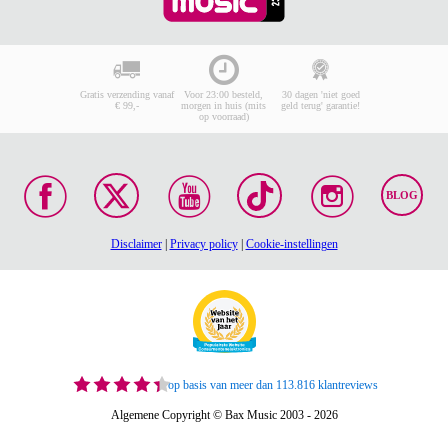
Gratis verzending vanaf
Voor 23:00 besteld,
30 dagen 'niet goed
€ 99,-
morgen in huis (mits
geld terug' garantie!
op voorraad)
BLOG
Disclaimer
|
Privacy policy
|
Cookie-instellingen
op basis van meer dan 113.816 klantreviews
Algemene Copyright © Bax Music 2003 - 2026