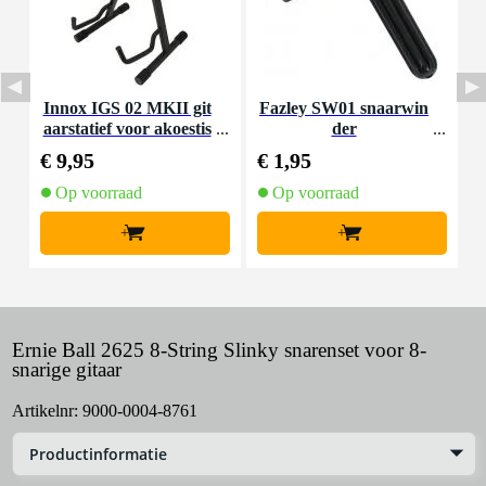
Innox IGS 02 MKII git
Fazley SW01 snaarwin
aarstatief voor akoestis
der
che gitaar
€ 9,95
€ 1,95
€
Op voorraad
Op voorraad
+
+
Ernie Ball 2625 8-String Slinky snarenset voor 8-
snarige gitaar
Artikelnr:
9000-0004-8761
Productinformatie