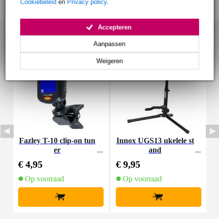
Cookiebeleid
en
Privacy policy
.
Bekijk alle productspecificaties
Accepteren
Accessoires (7)
Aanpassen
Weigeren
Fazley T-10 clip-on tun
Innox UGS13 ukelele st
er
and
N
€ 4,95
€ 9,95
€
Op voorraad
Op voorraad
+
+