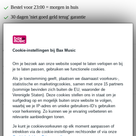
Bestel voor 23:00 = morgen in huis
30 dagen 'niet goed geld terug' garantie
3 jaar Bax Music garantie
Cookie-instellingen bij Bax Music
Gratis ophalen in de winkel
Om je bezoek aan onze website soepel te laten verlopen en bij
Korala PUC-20-BK polycarbonaat concert
Twijfel je of de
je te laten passen, gebruiken we functionele cookies.
ukelele
bij je past? Doe de check.
Als je toestemming geeft, plaatsen we daarnaast voorkeurs-,
Start de check
statistische en marketingcookies, samen met onze 15 partners
(sommige bevinden zich buiten de EU, waaronder de
Verenigde Staten). Deze cookies stellen ons in staat om je
surfgedrag op en mogelijk buiten onze website te volgen,
Productinformatie
waarbij we je IP-adres en unieke gebruikers-ID’s gebruiken
voor herkenning. Zo kunnen we je ervaring verbeteren en
polycarbonaat ukele voor beginners
relevante aanbiedingen tonen.
model: concert ukelele
Je kunt je cookievoorkeuren op elk moment aanpassen of
materiaal: polycarbonaat
intrekken via de cookie-instellingen rechtsonder of via onze