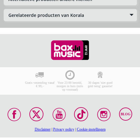
Gerelateerde producten van Korala
Gratis verzending vanaf
Voor 23:00 besteld,
30 dagen 'niet goed
€ 99,-
morgen in huis (mits
geld terug' garantie!
op voorraad)
BLOG
Disclaimer
|
Privacy policy
|
Cookie-instellingen