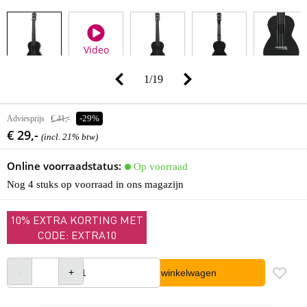
Video
1
/
19
Adviesprijs
€ 41,-
-29%
€ 29,-
(incl. 21% btw)
Online voorraadstatus:
Op voorraad
Nog 4 stuks op voorraad in ons magazijn
10% EXTRA KORTING MET
CODE: EXTRA10
In winkelwagen