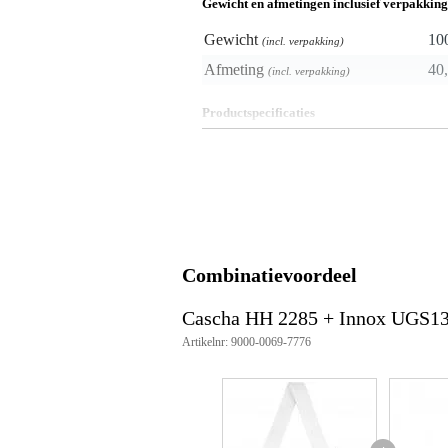
Gewicht en afmetingen inclusief verpakking
Gewicht
10
(incl. verpakking)
Afmeting
40,
(incl. verpakking)
Productspecificaties
Cascha ukelele draagband
kleur: wit
lengte: 76 - 139 cm
katoen
lederen uiteinden
Combinatievoordeel
Cascha HH 2285 + Innox UGS1
Artikelnr: 9000-0069-7776