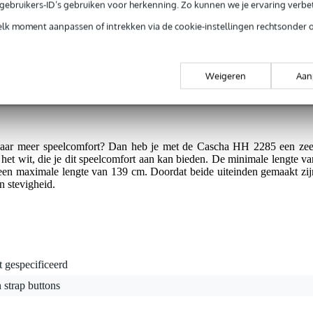
e gebruikers-ID’s gebruiken voor herkenning. Zo kunnen we je ervaring verb
toen wit
elk moment aanpassen of intrekken via de cookie-instellingen rechtsonder 
jg je 3 jaar Bax Music Garantie.
Weigeren
Aan
ntie.
 naar meer speelcomfort? Dan heb je met de Cascha HH 2285 een zee
 het wit, die je dit speelcomfort aan kan bieden. De minimale lengte va
t een maximale lengte van 139 cm. Doordat beide uiteinden gemaakt zij
an stevigheid.
t gespecificeerd
 strap buttons