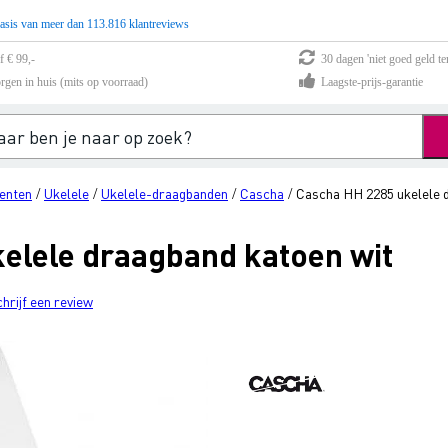
asis van meer dan 113.816 klantreviews
f € 99,-
30 dagen 'niet goed geld te
rgen in huis (mits op voorraad)
Laagste-prijs-garantie
enten
Ukelele
Ukelele-draagbanden
Cascha
Cascha HH 2285 ukelele 
/
/
/
/
elele draagband katoen wit
chrijf een review