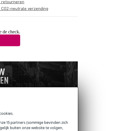
s retourneren
s CO2-neutrale verzending
e de check.
cookies.
ANDEREN KOCHTEN
OOK
onze 15 partners (sommige bevinden zich
elijk buiten onze website te volgen,