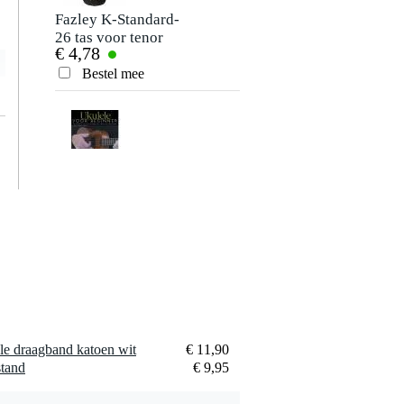
Fazley K-Standard-
26 tas voor tenor
€ 4,78
ukelele
Bestel mee
MusicSales
Ukulele voor
€ 19,20
beginners incl. CD
educatief boek
Bestel mee
e draagband katoen wit
€ 11,90
Mel Bay Ukulele
stand
€ 9,95
Chords
€ 17,10