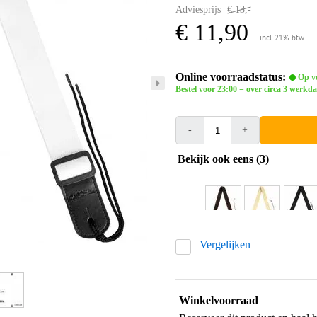
Adviesprijs
€ 13,-
€ 11,90
incl. 21% btw
Online voorraadstatus:
Op vo
Bestel voor 23:00 = over circa 3 werkda
-
+
Bekijk ook eens (3)
Vergelijken
Winkelvoorraad