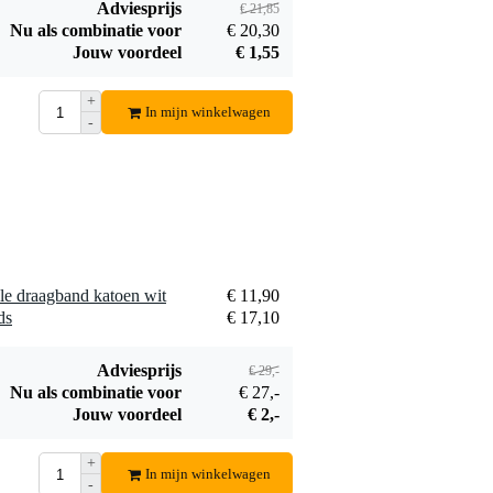
Bestel mee
Adviesprijs
€ 21,85
Nu als combinatie voor
€ 20,30
Jouw voordeel
€ 1,55
+
In mijn winkelwagen
-
Hal Leonard - John
Lennon for Ukulele
€ 20,40
Bestel mee
e draagband katoen wit
€ 11,90
ds
€ 17,10
Adviesprijs
€ 29,-
Nu als combinatie voor
€ 27,-
Jouw voordeel
€ 2,-
+
In mijn winkelwagen
-