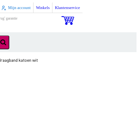
Mijn account
Winkels
Klantenservice
rug' garantie
draagband katoen wit