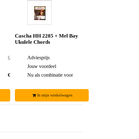
Cascha HH 2285 + Mel Bay
Ukulele Chords
€ 21,85
Adviesprijs
€ 29,-
€ 1,55
Jouw voordeel
€ 2,-
€ 20,30
Nu als combinatie voor
€ 27,-
In mijn winkelwagen