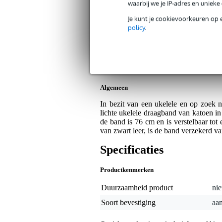
waarbij we je IP-adres en uniek
Cascha HH 2285 ukelele draagband ka
Artikelnr:
9000-0069-7774
Je kunt je cookievoorkeuren op 
Servicebelofte
policy
.
Bax Music Garantie
: Op dit product kri
Op dit product krijg je 3 jaar Bax Music Gara
Algemeen
In bezit van een ukelele en op zoek
lichte ukelele draagband van katoen in
de band is 76 cm en is verstelbaar to
van zwart leer, is de band verzekerd v
Specificaties
Productkenmerken
Duurzaamheid product
nie
Soort bevestiging
aan