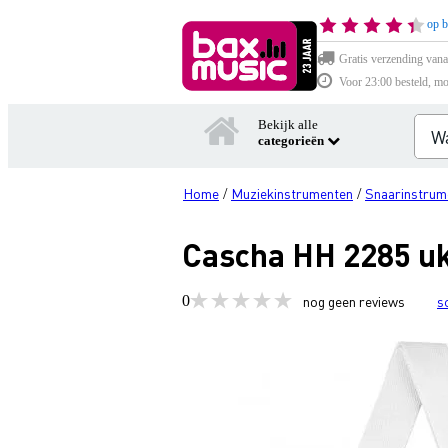
op b
Gratis verzending vana
Voor 23:00 besteld, mo
Bekijk alle
categorieën
Home
Muziekinstrumenten
Snaarinstrum
/
/
Cascha HH 2285 uk
0
nog geen reviews
s