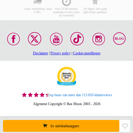
Gratis verzending vanaf
Voor 23:00 besteld,
30 dagen 'niet goed
€ 99,-
maandag in huis (mits
geld terug' garantie!
op voorraad)
BLOG
Disclaimer
|
Privacy policy
|
Cookie-instellingen
op basis van meer dan 113.816 klantreviews
Algemene Copyright © Bax Music 2003 - 2026
In winkelwagen