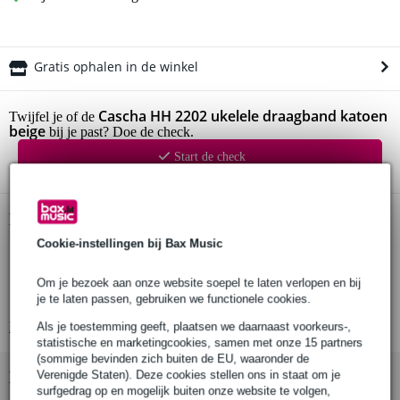
Gratis ophalen in de winkel
Cascha HH 2202 ukelele draagband katoen
Twijfel je of de
beige
bij je past? Doe de check.
Start de check
Productinformatie
Cookie-instellingen bij Bax Music
Cascha ukelele draagband
kleur: beige
Om je bezoek aan onze website soepel te laten verlopen en bij
lengte: 76 - 139 cm
je te laten passen, gebruiken we functionele cookies.
Bekijk alle productspecificaties
Als je toestemming geeft, plaatsen we daarnaast voorkeurs-,
statistische en marketingcookies, samen met onze 15 partners
(sommige bevinden zich buiten de EU, waaronder de
Verenigde Staten). Deze cookies stellen ons in staat om je
Bekijk ook eens (3)
surfgedrag op en mogelijk buiten onze website te volgen,