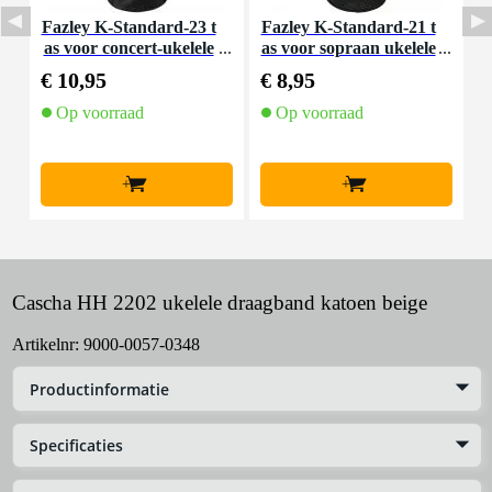
Fazley K-Standard-23 t
Fazley K-Standard-21 t
I
as voor concert-ukelele
as voor sopraan ukelele
€ 10,95
€ 8,95
€
Op voorraad
Op voorraad
+
+
Cascha HH 2202 ukelele draagband katoen beige
Artikelnr:
9000-0057-0348
Productinformatie
Specificaties