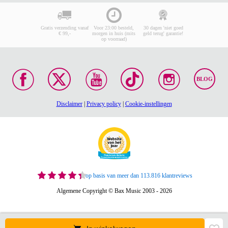
Gratis verzending vanaf
Voor 23:00 besteld,
30 dagen 'niet goed
€ 99,-
morgen in huis (mits
geld terug' garantie!
op voorraad)
BLOG
Disclaimer
|
Privacy policy
|
Cookie-instellingen
op basis van meer dan 113.816 klantreviews
Algemene Copyright © Bax Music 2003 - 2026