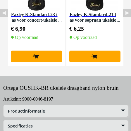
Fazley K-Standard-23 t
Fazley K-Standard-21 t
I
as voor concert-ukelele
as voor sopraan ukelele
€ 6,90
€ 6,25
€
Op voorraad
Op voorraad
+
+
Ortega OUSHK-BR ukelele draagband nylon bruin
Artikelnr:
9000-0046-8197
Productinformatie
Specificaties