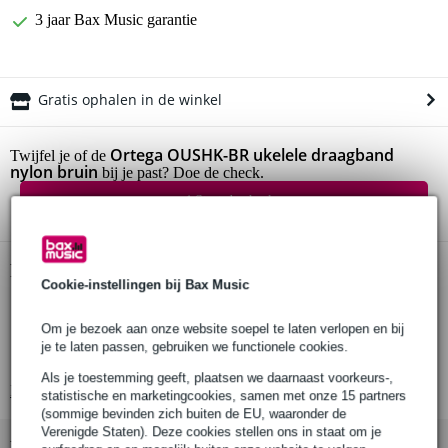
3 jaar Bax Music garantie
Gratis ophalen in de winkel
Ortega OUSHK-BR ukelele draagband
Twijfel je of de
nylon bruin
bij je past? Doe de check.
Start de check
Productinformatie
Cookie-instellingen bij Bax Music
Ortega nylon ukeleleband
Om je bezoek aan onze website soepel te laten verlopen en bij
serie: OUSHK
je te laten passen, gebruiken we functionele cookies.
kleur: bruin
Als je toestemming geeft, plaatsen we daarnaast voorkeurs-,
Bekijk alle productspecificaties
statistische en marketingcookies, samen met onze 15 partners
(sommige bevinden zich buiten de EU, waaronder de
Verenigde Staten). Deze cookies stellen ons in staat om je
Bekijk ook eens (4)