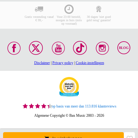
Gratis verzending vanaf
Voor 23:00 besteld,
30 dagen 'niet goed
€ 99,-
morgen in huis (mits
geld terug' garantie!
op voorraad)
BLOG
Disclaimer
|
Privacy policy
|
Cookie-instellingen
op basis van meer dan 113.816 klantreviews
Algemene Copyright © Bax Music 2003 - 2026