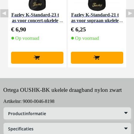
Fazley K-Standard-23 t
Fazley K-Standard-21 t
I
as voor concert-ukelele
as voor sopraan ukelele
€ 6,90
€ 6,25
€
Op voorraad
Op voorraad
+
+
Ortega OUSHK-BK ukelele draagband nylon zwart
Artikelnr:
9000-0046-8198
Productinformatie
Specificaties