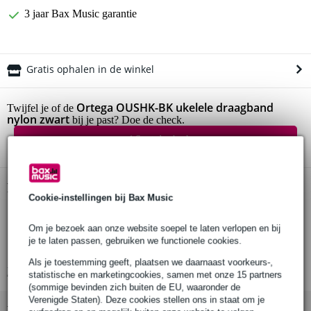
3 jaar Bax Music garantie
Gratis ophalen in de winkel
Ortega OUSHK-BK ukelele draagband
Twijfel je of de
nylon zwart
bij je past? Doe de check.
Start de check
Productinformatie
Cookie-instellingen bij Bax Music
Ortega nylon ukeleleband
Om je bezoek aan onze website soepel te laten verlopen en bij
serie: OUSHK
je te laten passen, gebruiken we functionele cookies.
kleur: zwart
Als je toestemming geeft, plaatsen we daarnaast voorkeurs-,
Bekijk alle productspecificaties
statistische en marketingcookies, samen met onze 15 partners
(sommige bevinden zich buiten de EU, waaronder de
Verenigde Staten). Deze cookies stellen ons in staat om je
Bekijk ook eens (4)